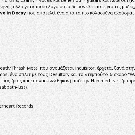
 drums, Czarny - Vocals και Behemoth - guitars και Astaroth (R.I
ηνής αλλά για κάποιο λόγο αυτό δε συνέβει ποτέ για τις μάζες
ive In Decay
που αποτελεί ένα από τα πιο κολασμένα ακούσματα
th/Thrash Metal που ονομάζεται Inquisitor, έρχεται ξανά στη
, ένα σπλιτ με τους Desultory και το ντεμπούτο-δίσκαρο ‘’Wal
τους (μιας και επανασυνδέθηκαν) από την Hammerheart (μπορε
sabbath-lust
).
rheart Records