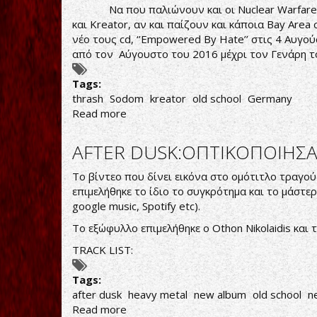
Inquisitor
Να που παλιώνουν και οι Nuclear Warfare. Φτ
και Kreator, αν και παίζουν και κάποια Bay Are
νέο τους cd, ‘’Empowered By Hate’’ στις 4 Αυγο
από τον Αύγουστο του 2016 μέχρι τον Γενάρη τ
Tags:
thrash
Sodom
kreator
old school
Germany
Read more
about
Thrash
Metal
AFTER DUSK:ΟΠΤΙΚΟΠΟΙΗΣΑ
παλιάς
κοπής
Το βίντεο που δίνει εικόνα στο ομότιτλο τραγού
επιμελήθηκε το ίδιο το συγκρότημα και το μάστε
google music, Spotify etc).
Το εξώφυλλο επιμελήθηκε ο Othon Nikolaidis και τ
TRACK LIST:
Tags:
after dusk
heavy metal
new album
old school
n
Read more
about