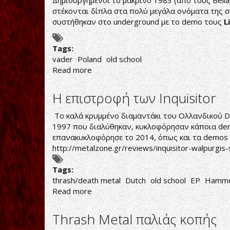
Δημιουργημένοι το μακρινό 1983 (από τους Belial -
WAY
στέκονται δίπλα στα πολύ μεγάλα ονόματα της σκ
συστήθηκαν στο underground με το demo τους
L
Tags:
vader
Poland
old school
Read more
about
VADER...ΕΝΑ
GROUP
Η επιστροφή των Inquisitor
ΠΟΥ
ΠΟΛΛΟΙ
Το καλά κρυμμένο διαμαντάκι του Ολλανδικού Dea
ΓΝΩΡΙΖΟΥΝ
1997 που διαλύθηκαν, κυκλοφόρησαν κάποια demos
ΑΛΛΑ
επανακυκλοφόρησε το 2014, όπως και τα demos 
ΛΙΓΟΙ
http://metalzone.gr/reviews/inquisitor-walpurgis-
ΕΧΟΥΝ
ΑΚΟΥΣΕΙ
Tags:
thrash/death metal
Dutch
old school
EP
Hamme
Read more
about
Η
επιστροφή
Thrash Metal παλιάς κοπής
των