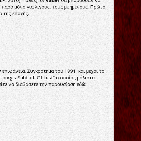
.P. 2010) – bass), οι
Vader
θα μπορούσαν να
, παρά μόνο για λίγους, τους μυημένους. Πρώτο
 της εποχής.
ν επιφάνεια. Συγκρότημα του 1991 και μέχρι το
purgis-Sabbath Of Lust’’ ο οποίος μάλιστα
ίτε να διαβάσετε την παρουσίαση εδώ: