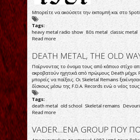
Μπορείτε να ακούσετε την εκπομπή και στο Spoti
Tags:
heavy metal radio show
80s metal
classic metal
Read more
about
ΑΚΟΥΣΤΕ
ΣΕ
DEATH METAL, THE OLD WA
ΕΠΑΝΑΛΗΨΗ
ΤΗΝ
Παίρνοντας το όνομα τους από κάποιο στίχο από 
ΕΚΠΟΜΠΗ
ακροβατούν ηχητικά από πρώιμους Death μέχρι Pe
THIS
μπορείς να παίξεις. Οι Skeletal Remains ξεκίν
IS
δίσκους μέσω της F.D.A. Records ενώ ο νέος τους
HEAVY
METAL
Tags:
ΑΦΙΕΡΩΜΑ
death metal
old school
Skeletal remains
Devouri
ΣΤΟ
Read more
about
1981
DEATH
(10/01/23)
METAL,
VADER...ΕΝΑ GROUP ΠΟΥ ΠΟ
THE
OLD