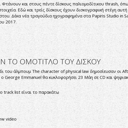
άνουν και στους πέντε δίσκους παλιομοδίτικου thrash, όπω
a στοιχεία. Εδώ και τρείς δίσκους έχουν δισκογραφική στέγη αυ
ύστου. Δέκα νέα τραγούδια ηχογραφημένα στα Papiris Studio in 
ου 2017.
Ν ΤΟ ΟΜΟΤΙΤΛΟ ΤΟΥ ΔΙΣΚΟΥ
δι του άλμπουμ The character of physical law δημοσίευσαν οι 
ρ ο George Emmanuel θα κυκλοφορήσει 23 Μάη σε CD και ψηφιακή
ο track list είναι το παρακάτω
ew video