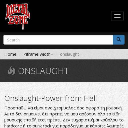
Togg
navig
Skip
Search
to
form
main
Search
content
Home
<iframe width=
onslaught
ONSLAUGHT
Onslaught-Power from Hell
Προσπαθώ να είμαι ανοιχτόμυαλος όσο αφορά τη μουσική.
Αυτό δεν σημαίνει ότι πρέπει να μου αρέσουν όλα τα είδη
μουσικής επειδή έτσι πρέπει. Δεν ευχαριστιέμαι καθόλου το
hardcore ή το punk rock για παράδειγμα με κάποιες λαμπρές