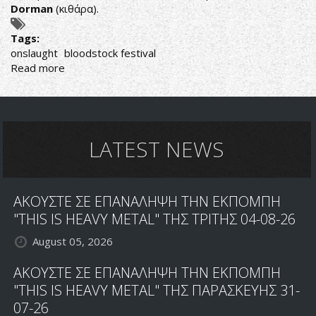
Dorman
(κιθάρα).
Tags:
onslaught
bloodstock festival
Read more
about
ONSLAUGHT:
LIVE
ΝΤΕΜΠΟΥΤΟ
ΓΙΑ
ΤΗΝ
LATEST NEWS
ΝΕΑ
ΣΥΝΘΕΣΗ
ΣΤΟ
ΑΚΟΥΣΤΕ ΣΕ ΕΠΑΝΑΛΗΨΗ ΤΗΝ ΕΚΠΟΜΠΗ
BLOODSTOCK
FESTIVAL
"THIS IS HEAVY METAL" ΤΗΣ ΤΡΙΤΗΣ 04-08-26
August 05, 2026
ΑΚΟΥΣΤΕ ΣΕ ΕΠΑΝΑΛΗΨΗ ΤΗΝ ΕΚΠΟΜΠΗ
"THIS IS HEAVY METAL" ΤΗΣ ΠΑΡΑΣΚΕΥΗΣ 31-
07-26