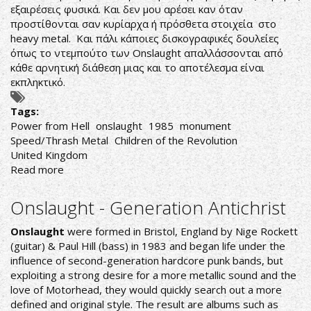
εξαιρέσεις φυσικά. Και δεν μου αρέσει καν όταν
προστίθονται σαν κυρίαρχα ή πρόσθετα στοιχεία στο
heavy metal. Και πάλι κάποιες δισκογραφικές δουλείες
όπως το ντεμπούτο των Onslaught απαλλάσσονται από
κάθε αρνητική διάθεση μιας και το αποτέλεσμα είναι
εκπληκτικό.
Tags:
Power from Hell
onslaught
1985
monument
Speed/Thrash Metal
Children of the Revolution
United Kingdom
Read more
about
Onslaught-
Power
Onslaught - Generation Antichrist
from
Hell
Onslaught
were formed in Bristol, England by Nige Rockett
(guitar) & Paul Hill (bass) in 1983 and began life under the
influence of second-generation hardcore punk bands, but
exploiting a strong desire for a more metallic sound and the
love of Motorhead, they would quickly search out a more
defined and original style. The result are albums such as