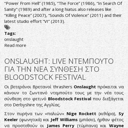
“Power From Hell” (1985), “The Force” (1986), “In Search Of
Sanity” (1989) and after a long hiatus also releases like
“Killing Peace” (2007), “Sounds Of Violence” (2011) and their
latest studio effort “VI” (2013).
Tags:
onslaught
Read more
about
Onslaught
-
ONSLAUGHT: LIVE ΝΤΕΜΠΟΥΤΟ
Generation
ΓΙΑ ΤΗΝ ΝΕΑ ΣΥΝΘΕΣΗ ΣΤΟ
Antichrist
BLOODSTOCK FESTIVAL
Οι βετεράνοι Βρετανοί thrashers
Onslaught
πρόκειται να
κάνουν το ζωντανό ντεμπούτο τους με την νέα τους
σύνθεση στο φετινό
Bloodstock Festival
που διεξάγεται
στο Derbyshire της Αγγλίας.
Στον πυρήνα των «παλιών»
Nige Rockett
(κιθάρα),
Sy
Keeler
(φωνητικά) και
Jeff Williams
(μπάσο), ήρθαν φέτος
να προστεθούν οι
James Perry
(τύμπανα) και
Wayne