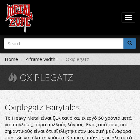
Togg
navig
Skip
Search
to
form
main
Search
content
Home
<iframe width=
Oxiplegatz
OXIPLEGATZ
Oxiplegatz-Fairytales
To Heavy Metal είναι ζωντανό και ενεργό 50 χρόνια μετά
για πολλούς, πάρα πολλούς λόγους. Ένας από τους πιο
σημαντικούς είναι ότι εξελίχτηκε σαν μουσική με διάφορα
υποείδη για όλα τα γούστα. Κάποιες μπάντες σε όλα αυτά