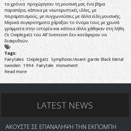
τα χρόνια προχώρησαν τη μουσική μας ένα βήμα
παραπέρα, κάποια με νεωτεριστικές ιδέες, με
πειραματισμούς, με συγχωνεύσεις με άλλα είδη μουσικής.
Μερικά συγκροτηματα χάραξαν το όνομα τους με χρυσά
γράμματα στην ιστορία και κάποια άλλα χάθηκαν στη λήθη.
Οι Oxiplegatz του Alf Svensson δεν κατάφεραν να
διακριθούν.
Tags:
Fairytales
Oxiplegatz
Symphonic/Avant-garde Black Metal
sweden
1994
Fairytale
monument
Read more
about
Oxiplegatz-
Fairytales
LATEST NEWS
ΑΚΟΥΣΤΕ ΣΕ ΕΠΑΝΑΛΗΨΗ ΤΗΝ ΕΚΠΟΜΠΗ