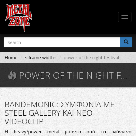
Togg
navig
Skip
Search
to
form
main
Search
content
Home
<iframe width=
power of the night festival
POWER OF THE NIGHT FESTIVAL
BANDEMONIC: ΣΥΜΦΩΝΙΑ ΜΕ
STEEL GALLERY ΚΑΙ ΝΕΟ
VIDEOCLIP
Η heavy/power metal μπάντα από τα Ιωάννινα