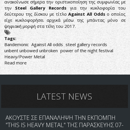
ανακοίνωσε σήμερα την οριστικοποίηση της συμφωνίας με
την
Steel Gallery Records
για την κυκλοφορία του
δεύτερου της δίσκου με τίτλο
Against All Odds
o οποίος
είχε κυκλοφορήσει αρχικά μέσω της μπάντας μόνο σε
ψηφιακή μορφή στα τέλη του 2017.
Tags:
Bandemonic
Against All odds
steel gallery records
unbent unbowed unbroken
power of the night festival
Heavy/Power Metal
Read more
about
BANDEMONIC:
ΣΥΜΦΩΝΙΑ
ΜΕ
STEEL
GALLERY
LATEST NEWS
ΚΑΙ
ΝΕΟ
VIDEOCLIP
ΑΚΟΥΣΤΕ ΣΕ ΕΠΑΝΑΛΗΨΗ ΤΗΝ ΕΚΠΟΜΠΗ
"THIS IS HEAVY METAL" ΤΗΣ ΠΑΡΑΣΚΕΥΗΣ 07-