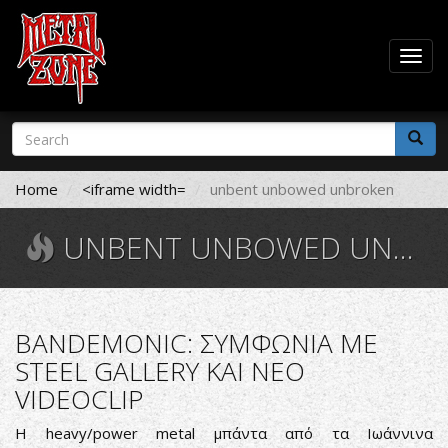
Togg
navig
Skip
Search
to
form
main
Search
content
Home
<iframe width=
unbent unbowed unbroken
UNBENT UNBOWED UNBROKEN
BANDEMONIC: ΣΥΜΦΩΝΙΑ ΜΕ
STEEL GALLERY ΚΑΙ ΝΕΟ
VIDEOCLIP
Η heavy/power metal μπάντα από τα Ιωάννινα