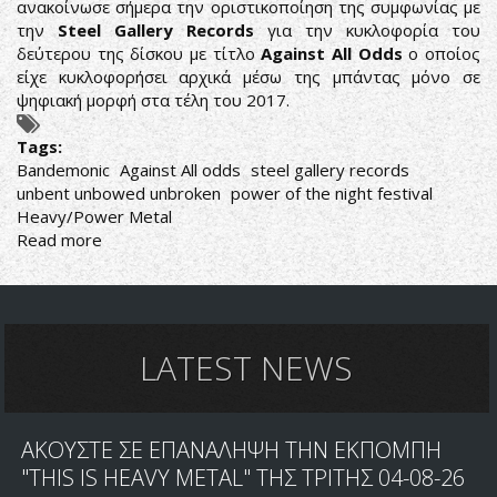
ανακοίνωσε σήμερα την οριστικοποίηση της συμφωνίας με
την
Steel Gallery Records
για την κυκλοφορία του
δεύτερου της δίσκου με τίτλο
Against All Odds
o οποίος
είχε κυκλοφορήσει αρχικά μέσω της μπάντας μόνο σε
ψηφιακή μορφή στα τέλη του 2017.
Tags:
Bandemonic
Against All odds
steel gallery records
unbent unbowed unbroken
power of the night festival
Heavy/Power Metal
Read more
about
BANDEMONIC:
ΣΥΜΦΩΝΙΑ
ΜΕ
STEEL
GALLERY
LATEST NEWS
ΚΑΙ
ΝΕΟ
VIDEOCLIP
ΑΚΟΥΣΤΕ ΣΕ ΕΠΑΝΑΛΗΨΗ ΤΗΝ ΕΚΠΟΜΠΗ
"THIS IS HEAVY METAL" ΤΗΣ ΤΡΙΤΗΣ 04-08-26