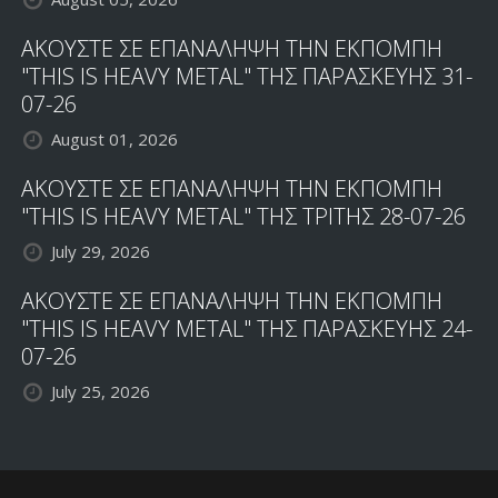
ΑΚΟΥΣΤΕ ΣΕ ΕΠΑΝΑΛΗΨΗ ΤΗΝ ΕΚΠΟΜΠΗ
"THIS IS HEAVY METAL" ΤΗΣ ΠΑΡΑΣΚΕΥΗΣ 31-
07-26
August 01, 2026
ΑΚΟΥΣΤΕ ΣΕ ΕΠΑΝΑΛΗΨΗ ΤΗΝ ΕΚΠΟΜΠΗ
"THIS IS HEAVY METAL" ΤΗΣ ΤΡΙΤΗΣ 28-07-26
July 29, 2026
ΑΚΟΥΣΤΕ ΣΕ ΕΠΑΝΑΛΗΨΗ ΤΗΝ ΕΚΠΟΜΠΗ
"THIS IS HEAVY METAL" ΤΗΣ ΠΑΡΑΣΚΕΥΗΣ 24-
07-26
July 25, 2026