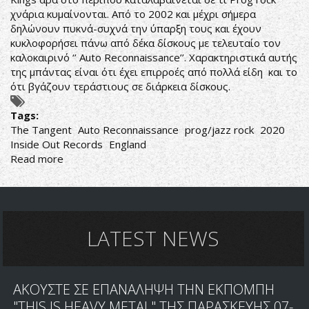
χνάρια κυμαίνονται. Από το 2002 και μέχρι σήμερα
δηλώνουν πυκνά-συχνά την ύπαρξη τους και έχουν
κυκλοφορήσει πάνω από δέκα δίσκους με τελευταίο τον
καλοκαιρινό ‘’ Auto Reconnaissance’’. Χαρακτηριστικά αυτής
της μπάντας είναι ότι έχει επιρροές από πολλά είδη και το
ότι βγάζουν τεράστιους σε διάρκεια δίσκους.
Tags:
The Tangent
Auto Reconnaissance
prog/jazz rock
2020
Inside Out Records
England
Read more
about
The
Tangent
‎–
Auto
Reconnaissance
LATEST NEWS
ΑΚΟΥΣΤΕ ΣΕ ΕΠΑΝΑΛΗΨΗ ΤΗΝ ΕΚΠΟΜΠΗ
"THIS IS HEAVY METAL" ΤΗΣ ΠΑΡΑΣΚΕΥΗΣ 07-