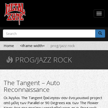
Togg
navig
Skip
Search
to
form
main
Search
content
Home
<iframe width=
prog/jazz rock
PROG/JAZZ ROCK
The Tangent ‎– Auto
Reconnaissance
Οι Άγγλοι The Tangent ξεκίνησαν σαν ένα μουσικό project
από μέλη των Parallel or 90 Degrees και των The Flower
Kings άρα στο περίπου καταλαβαίνεται σε τι Prog rock