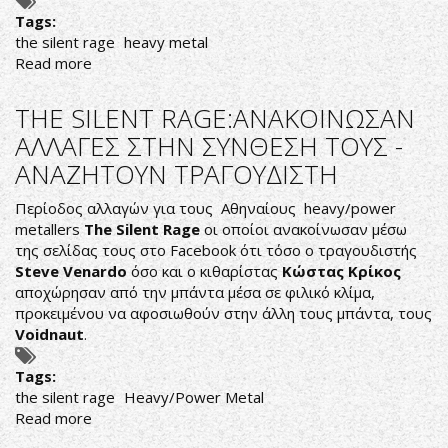
Tags:
the silent rage
heavy metal
Read more
about
THE
SILENT
THE SILENT RAGE:ΑΝΑΚΟΙΝΩΣΑΝ
RAGE
ΑΛΛΑΓΕΣ ΣΤΗΝ ΣΥΝΘΕΣΗ ΤΟΥΣ -
ΜΙΛΑΜΕ
ΑΝΑΖΗΤΟΥΝ ΤΡΑΓΟΥΔΙΣΤΗ
ΜΕ
ΤΟ
Περίοδος αλλαγών για τους Αθηναίους heavy/power
ΝΙΚΟ
metallers
The Silent Rage
οι οποίοι ανακοίνωσαν μέσω
ΣΙΓΛΙΔΗ
της σελίδας τους στο Facebook ότι τόσο ο τραγουδιστής
Steve Venardo
όσο και ο κιθαρίστας
Κώστας Κρίκος
αποχώρησαν από την μπάντα μέσα σε φιλικό κλίμα,
προκειμένου να αφοσιωθούν στην άλλη τους μπάντα, τους
Voidnaut
.
Tags:
the silent rage
Heavy/Power Metal
Read more
about
THE