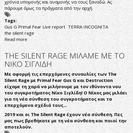
χρόνια υπομονής και αναμονής να τους ξαναδώ. Ας
πάρουμε όμως τα πράγματα από την αρχή.
Tags:
Gus G Primal Fear Live report
TERRA INCOGNITA
the silent rage
Read more
about
PRIMAL
FEAR,
THE SILENT RAGE ΜΙΛΑΜΕ ΜΕ ΤΟ
GUS
ΝΙΚΟ ΣΙΓΛΙΔΗ
G,
TERRA
Με αφορμή τις επερχόμενες συναυλίες των The
INCOGNITA,
Silent Rage με Primal Fear Gus G και Destruction
THE
είχαμε τη χαρά να μιλήσουμε με τον ιθύνοντα νου
SILENT
του συγκροτήματος Νίκο Σιγλίδη! Ο Νίκος μας μιλάει
RAGE
για τη νέα σύνθεση του συγκροτήματος και τα
REVIEW
επερχόμενα σχέδιά τους...
2019 και οι
The
Silent
Rage
έχουν νέα σύνθεση. Πες
μας πως βρεθήκατε με τη νέα σύνθεση και ποιοί την
αποτελούν.