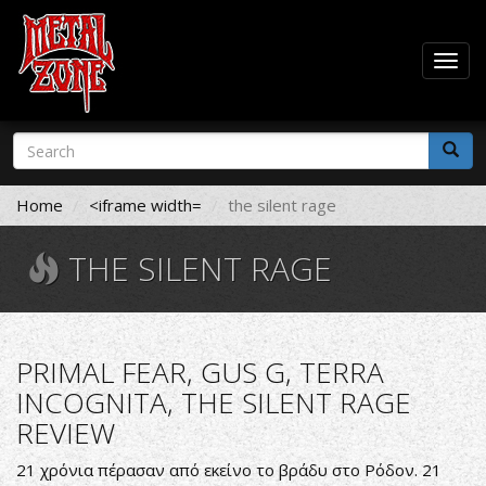
Togg
navig
Skip
Search
to
form
main
Search
content
Home
<iframe width=
the silent rage
THE SILENT RAGE
PRIMAL FEAR, GUS G, TERRA
INCOGNITA, THE SILENT RAGE
REVIEW
21 χρόνια πέρασαν από εκείνο το βράδυ στο Ρόδον. 21