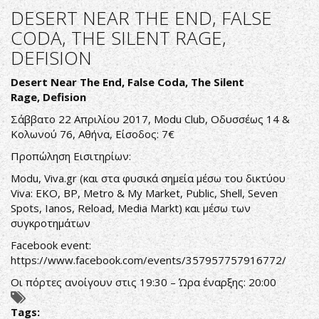
SILENT
DESERT NEAR THE END, FALSE
RAGE:ΑΝΑΚΟΙΝΩΣΑΝ
CODA, THE SILENT RAGE,
ΑΛΛΑΓΕΣ
DEFISION
ΣΤΗΝ
ΣΥΝΘΕΣΗ
Desert Near The End, False Coda, The Silent
ΤΟΥΣ
Rage, Defision
-
ΑΝΑΖΗΤΟΥΝ
Σάββατο 22 Απριλίου 2017, Modu Club, Οδυσσέως 14 &
ΤΡΑΓΟΥΔΙΣΤΗ
Κολωνού 76, Αθήνα, Είσοδος: 7€
Προπώληση Εισιτηρίων:
Modu, Viva.gr (και στα φυσικά σημεία μέσω του δικτύου
Viva: EKO, BP, Metro & My Market, Public, Shell, Seven
Spots, Ianos, Reload, Media Markt) και μέσω των
συγκροτημάτων
Facebook event:
https://www.facebook.com/events/357957757916772/
Οι πόρτες ανοίγουν στις 19:30 – Ώρα έναρξης: 20:00
Tags: