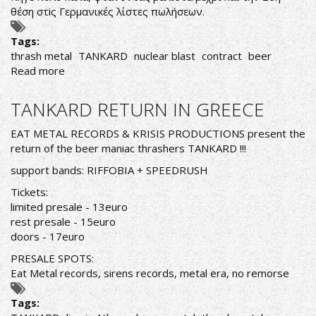
θέση στiς Γερμανικές λίστες πωλήσεων.
Tags:
thrash metal
TANKARD
nuclear blast
contract
beer
Read more
about
ΟΙ
TANKARD
TANKARD RETURN IN GREECE
(ΞΑΝΑ)ΥΠΟΓΡΑΦΟΥΝ
ΜΕ
EAT METAL RECORDS & KRISIS PRODUCTIONS present the
NUCLEAR
return of the beer maniac thrashers TANKARD !!!
BLAST
support bands: RIFFOBIA + SPEEDRUSH
Tickets:
limited presale - 13euro
rest presale - 15euro
doors - 17euro
PRESALE SPOTS:
Eat Metal records, sirens records, metal era, no remorse
Tags: