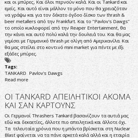
και οι μπύρες, Και όλοι περνούν καλά. Και οι Tankard και
εμείς. Και αυτό είναι μάλλον το μόνο που θα χρειαζόταν
να γράψω και για τον δέκατο όγδοο δίσκο των thrash &
beer metallers από την Frankfurt. Και το ‘’Pavlov's Dawgs’’
το οποίο κυκλοφορεί από την Reaper Entertainment, θα
την κάνει και αυτό πολύ καλά την δουλειά του. Και θα μας
γεμίσει με Γερμανικό thrash με ολίγη από Αμερικανίλα. Και
θα μας στείλει στο κοντινό mini market για πέντε με έξι
εξάδες μπύρες.
Tags:
TANKARD
Pavlov's Dawgs
Read more
about
ΟΙ
TANKARD
ΟΙ TANKARD ΑΠΕΙΛΗΤΙΚΟΙ ΑΚΟΜΑ
ΚΑΙ
ΚΑΙ ΣΑΝ ΚΑΡΤΟΥΝΣ
Η
EINTRACHT
Οι Γερμανοί Thrashers Tankard βασανίζουν τα αυτιά μας
FRANKFURT
εδώ και δεκαετίες, άλλοτε πιο απειλητικά και άλλοτε όχι.
ΝΑ
Τα τελευταία χρόνια που η μπάντα βρίσκεται στη Nuclear
ΚΕΡΔΑΝΕ...ΚΑΙ
Blast φαίνεται να τα πάνε αρκετά καλά αλλά και η εταιρία
ΟΙ