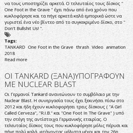
να τους υποστηρίζει αρκετά. Ο τελευταίος τους δίσκος ''
ΑΛΛΟΙ
One Foot in the Grave '' έχει πάνω από ένα χρόνο που
ΝΑ
κυκλοφόρησε και τα πήγε αρκετά καλά εμπορικά ώστε να
ΠΑΝ
γυριστεί ένα νέο βίντεο από το συγκεκριμένο δίσκο, στο ''
ΝΑ
Don't Bullshit Us! ''.
BEERΟΘΟΥΝΕ
Tags:
TANKARD
One Foot in the Grave
thrash
Video
animation
2018
Read more
about
ΟΙ
TANKARD
ΟΙ TANKARD (ΞΑΝΑ)ΥΠΟΓΡΑΦΟΥΝ
ΑΠΕΙΛΗΤΙΚΟΙ
ΜΕ NUCLEAR BLAST
ΑΚΟΜΑ
ΚΑΙ
Οι Γερμανοί Tankard ανανεώνουν το συμβόλαιο με την
ΣΑΝ
Nuclear Blast. Η συνεργασία τους έχει ξεκινήσει πίσω στο
ΚΑΡΤΟΥΝΣ
2012 και ήδη έχουν κυκλοφορήσει τρεις δίσκους ( "A Girl
Called Cerveza", "R.I.B." και "One Foot In The Grave" ) υπό
την στέγη της αντίστοιχα Γερμανικής εταιρίας. Ο
τελευταίος δίσκος τους που κυκλοφόρησε μόλις πέρυσι και
πήγε πολύ καλά, φτάνοντας μάλιστα μέχρι και την 26η