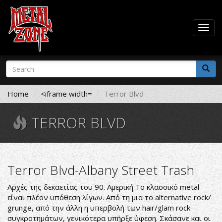
Togg
navig
Skip
Search
to
form
main
Search
content
Home
<iframe width=
Terror Blvd
TERROR BLVD
Terror Blvd-Albany Street Trash
Αρχές της δεκαετίας του 90. Αμερική Το κλασσικό metal
είναι πλέον υπόθεση λίγων. Από τη μια το alternative rock/
grunge, από την άλλη η υπερβολή των hair/glam rock
συγκροτημάτων, γενικότερα υπήρξε ύφεση. Σκάσανε και οι