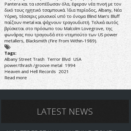
Pantera και τα ισοπέδωσαν όλα, έφεραν νέα πνοή με τον
δικό τους ηχητικό τσαμπουκά. Ίδια περίοδος, Albany, Νέα
Υόρκη, τέσσερις μουσικοί υπό το όνομα Blind Man’s Bluff
παίζουν metal και ψάχνουν τραγουδιστή. Τελικά αυτός
βρίσκεται στο πρόσωπο του Malcolm Lovegrove, της
φωνάρας που τραγουδά στο ντεμπούτο των US power
metallers, Blacksmith (Fire From Within-1989).
Tags:
Albany Street Trash
Terror Blvd
USA
power/thrash /groove metal
1994
Heaven and Hell Records
2021
Read more
about
Terror
Blvd-
Albany
Street
Trash
LATEST NEWS