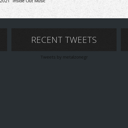
2021
Inside Out Music
RECENT TWEETS
Tweets by metalzonegr