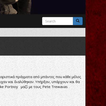
Search
form
Search
οκαριστικά πράγματα από μπάντες που κάθε μέλος
υχαν και διαλύθηκαν. Υπήρξαν, υπάρχουν και θα
ike Portnoy μαζί με τους Pete Trewavas