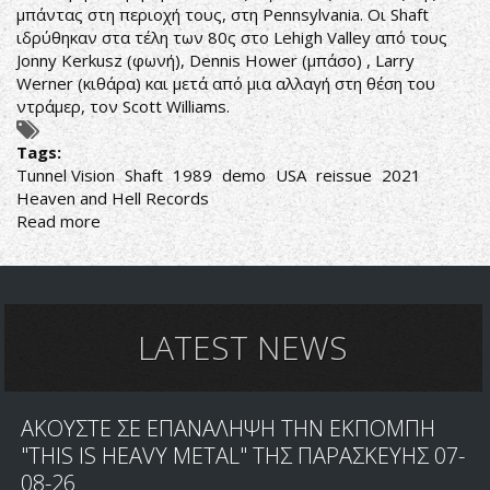
μπάντας στη περιοχή τους, στη Pennsylvania. Οι Shaft
ιδρύθηκαν στα τέλη των 80ς στο Lehigh Valley από τους
Jonny Kerkusz (φωνή), Dennis Hower (μπάσο) , Larry
Werner (κιθάρα) και μετά από μια αλλαγή στη θέση του
ντράμερ, τον Scott Williams.
Tags:
Tunnel Vision
Shaft
1989
demo
USA
reissue
2021
Heaven and Hell Records
Read more
about
Shaft-
Tunnel
Vision
LATEST NEWS
ΑΚΟΥΣΤΕ ΣΕ ΕΠΑΝΑΛΗΨΗ ΤΗΝ ΕΚΠΟΜΠΗ
"THIS IS HEAVY METAL" ΤΗΣ ΠΑΡΑΣΚΕΥΗΣ 07-
08-26