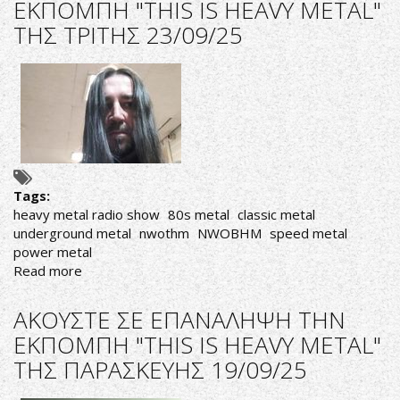
ΕΚΠΟΜΠΗ "THIS IS HEAVY METAL"
ΤΙΣ
ΤΗΣ ΤΡΙΤΗΣ 23/09/25
ΕΚΠΟΜΠΕΣ
"THIS
IS
HEAVY
METAL"
ΤΗΣ
ΤΡΙΤΗΣ
18/11/25
ΚΑΙ
Tags:
ΤΗΣ
heavy metal radio show
80s metal
classic metal
ΠΑΡΑΣΚΕΥΗΣ
underground metal
nwothm
NWOBHM
speed metal
21/11/25
power metal
Read more
about
ΑΚΟΥΣΤΕ
ΣΕ
ΑΚΟΥΣΤΕ ΣΕ ΕΠΑΝΑΛΗΨΗ ΤΗΝ
ΕΠΑΝΑΛΗΨΗ
ΕΚΠΟΜΠΗ "THIS IS HEAVY METAL"
ΤΗΝ
ΤΗΣ ΠΑΡΑΣΚΕΥΗΣ 19/09/25
ΕΚΠΟΜΠΗ
"THIS