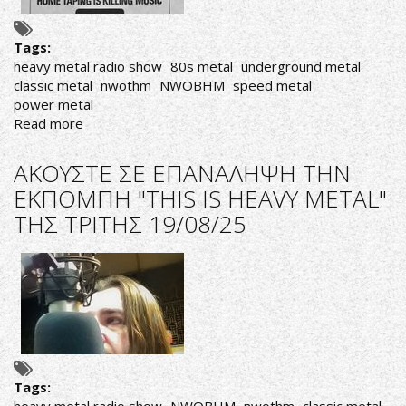
19/09/25
Tags:
heavy metal radio show
80s metal
underground metal
classic metal
nwothm
NWOBHM
speed metal
power metal
Read more
about
ΑΚΟΥΣΤΕ
ΣΕ
ΑΚΟΥΣΤΕ ΣΕ ΕΠΑΝΑΛΗΨΗ ΤΗΝ
ΕΠΑΝΑΛΗΨΗ
ΕΚΠΟΜΠΗ "THIS IS HEAVY METAL"
ΤΗΝ
ΤΗΣ ΤΡΙΤΗΣ 19/08/25
ΕΚΠΟΜΠΗ
"THIS
IS
HEAVY
METAL"
ΤΗΣ
ΤΡΙΤΗΣ
16/09/25
Tags: