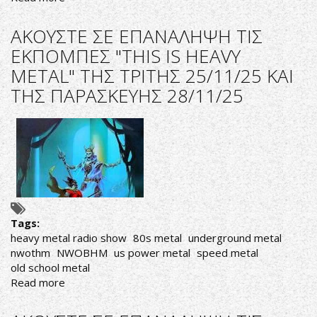
ΑΚΟΥΣΤΕ
ΣΕ
ΑΚΟΥΣΤΕ ΣΕ ΕΠΑΝΑΛΗΨΗ ΤΙΣ
ΕΠΑΝΑΛΗΨΗ
ΕΚΠΟΜΠΕΣ "THIS IS HEAVY
ΤΗΝ
METAL" ΤΗΣ ΤΡΙΤΗΣ 25/11/25 ΚΑΙ
ΕΚΠΟΜΠΗ
"THIS
ΤΗΣ ΠΑΡΑΣΚΕΥΗΣ 28/11/25
IS
HEAVY
METAL
ΤΗΣ
ΤΡΙΤΗΣ
07-
04-
26
Tags:
heavy metal radio show
80s metal
underground metal
nwothm
NWOBHM
us power metal
speed metal
old school metal
Read more
about
ΑΚΟΥΣΤΕ
ΣΕ