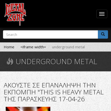
Togg
navig
Skip
Search
to
form
main
Search
content
Home
<iframe width=
underground metal
UNDERGROUND METAL
ΑΚΟΥΣΤΕ ΣΕ ΕΠΑΝΑΛΗΨΗ ΤΗΝ
ΕΚΠΟΜΠΗ "THIS IS HEAVY METAL
ΤΗΣ ΠΑΡΑΣΚΕΥΗΣ 17-04-26