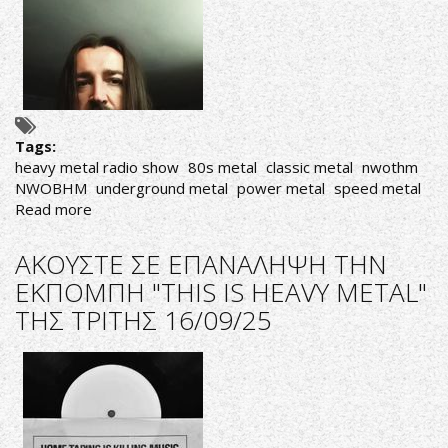
IS
HEAVY
METAL"
ΤΗΣ
ΤΡΙΤΗΣ
23/09/25
Tags:
heavy metal radio show
80s metal
classic metal
nwothm
NWOBHM
underground metal
power metal
speed metal
Read more
about
ΑΚΟΥΣΤΕ
ΣΕ
ΑΚΟΥΣΤΕ ΣΕ ΕΠΑΝΑΛΗΨΗ ΤΗΝ
ΕΠΑΝΑΛΗΨΗ
ΕΚΠΟΜΠΗ "THIS IS HEAVY METAL"
ΤΗΝ
ΤΗΣ ΤΡΙΤΗΣ 16/09/25
ΕΚΠΟΜΠΗ
"THIS
IS
HEAVY
METAL"
ΤΗΣ
ΠΑΡΑΣΚΕΥΗΣ