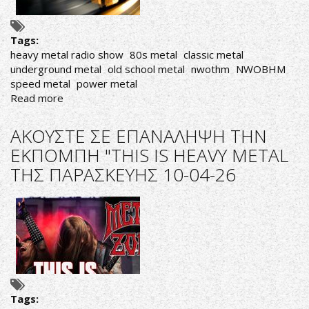
17-
04-
Tags:
26
heavy metal radio show
80s metal
classic metal
underground metal
old school metal
nwothm
NWOBHM
speed metal
power metal
Read more
about
ΑΚΟΥΣΤΕ
ΣΕ
ΑΚΟΥΣΤΕ ΣΕ ΕΠΑΝΑΛΗΨΗ ΤΗΝ
ΕΠΑΝΑΛΗΨΗ
ΕΚΠΟΜΠΗ "THIS IS HEAVY METAL
ΤΗΝ
ΤΗΣ ΠΑΡΑΣΚΕΥΗΣ 10-04-26
ΕΚΠΟΜΠΗ
"THIS
IS
HEAVY
METAL
ΤΗΣ
ΤΡΙΤΗΣ
14-
04-
Tags:
26