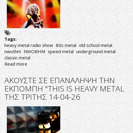
Tags:
heavy metal radio show
80s metal
old school metal
nwothm
NWOBHM
speed metal
underground metal
classic metal
Read more
about
ΑΚΟΥΣΤΕ
ΣΕ
ΑΚΟΥΣΤΕ ΣΕ ΕΠΑΝΑΛΗΨΗ ΤΗΝ
ΕΠΑΝΑΛΗΨΗ
ΕΚΠΟΜΠΗ "THIS IS HEAVY METAL
ΤΗΝ
ΤΗΣ ΤΡΙΤΗΣ 14-04-26
ΕΚΠΟΜΠΗ
"THIS
IS
HEAVY
METAL
ΤΗΣ
ΠΑΡΑΣΚΕΥΗΣ