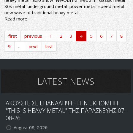
heavy metal radio show
NWOBHM
nwothm
classic metal
80s metal
underground metal
power metal
speed metal
new wave of traditional heavy metal
Read more
about
ΑΚΟΥΣΤΕ
ΣΕ
first
previous
1
2
3
4
5
6
7
8
ΕΠΑΝΑΛΗΨΗ
ΤΗΝ
9
…
next
last
ΕΚΠΟΜΠΗ
"THIS
IS
HEAVY
METAL"
LATEST NEWS
ΤΗΣ
ΤΡΙΤΗΣ
19/08/25
ΑΚΟΥΣΤΕ ΣΕ ΕΠΑΝΑΛΗΨΗ ΤΗΝ ΕΚΠΟΜΠΗ
"THIS IS HEAVY METAL" ΤΗΣ ΠΑΡΑΣΚΕΥΗΣ 07-
08-26
August 08, 2026