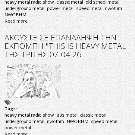
heavy metal radio show
classic metal
old school metal
underground metal
power metal
speed metal
nwothm
NWOBHM
Read more
about
ΑΚΟΥΣΤΕ
ΣΕ
ΑΚΟΥΣΤΕ ΣΕ ΕΠΑΝΑΛΗΨΗ ΤΗΝ
ΕΠΑΝΑΛΗΨΗ
ΕΚΠΟΜΠΗ "THIS IS HEAVY METAL
ΤΗΝ
ΤΗΣ ΤΡΙΤΗΣ 07-04-26
ΕΚΠΟΜΠΗ
"THIS
IS
HEAVY
METAL
ΤΗΣ
ΠΑΡΑΣΚΕΥΗΣ
10-
04-
Tags:
26
heavy metal radio show
80s metal
classic metal
underground metal
nwothm
NWOBHM
speed metal
power metal
Read more
about