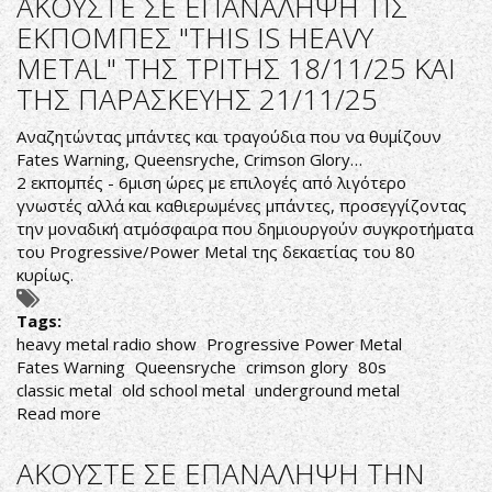
ΑΚΟΥΣΤΕ ΣΕ ΕΠΑΝΑΛΗΨΗ ΤΙΣ
ΕΠΑΝΑΛΗΨΗ
ΕΚΠΟΜΠΕΣ "THIS IS HEAVY
ΤΙΣ
METAL" ΤΗΣ ΤΡΙΤΗΣ 18/11/25 ΚΑΙ
ΕΚΠΟΜΠΕΣ
"THIS
ΤΗΣ ΠΑΡΑΣΚΕΥΗΣ 21/11/25
IS
HEAVY
Αναζητώντας μπάντες και τραγούδια που να θυμίζουν
METAL"
Fates Warning, Queensryche, Crimson Glory…
ΤΗΣ
2 εκπομπές - 6μιση ώρες με επιλογές από λιγότερο
ΤΡΙΤΗΣ
γνωστές αλλά και καθιερωμένες μπάντες, προσεγγίζοντας
25/11/25
την μοναδική ατμόσφαιρα που δημιουργούν συγκροτήματα
ΚΑΙ
του Progressive/Power Metal της δεκαετίας του 80
ΤΗΣ
κυρίως.
ΠΑΡΑΣΚΕΥΗΣ
28/11/25
Tags:
heavy metal radio show
Progressive Power Metal
Fates Warning
Queensryche
crimson glory
80s
classic metal
old school metal
underground metal
Read more
about
ΑΚΟΥΣΤΕ
ΣΕ
ΑΚΟΥΣΤΕ ΣΕ ΕΠΑΝΑΛΗΨΗ ΤΗΝ
ΕΠΑΝΑΛΗΨΗ