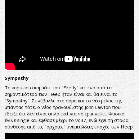
Sympathy
Το κορυφαίο κομμάτι του "Firefly" και ένα από τα
σημαντικότερα των Heep ήταν είναι και θα είναι το
"Sympathy". Συνέβαλλε στο άσμα και το νέο μέλος της
μπάντας τότε, ο νέος τραγουδιστής John Lawton που
έδειξε ότι δεν είναι απλά εκεί για να ερμηνεύει. Φυσικά
έγινε single και έφθασε μέχρι το νο37, ενώ έχει τη στόφα
σύνθεσης από τις "αρχαίες" μνημειώδεις εποχές των Heep.