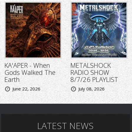
KA'APER - When
METALSHOCK
Gods Walked The
RADIO SHOW
Earth
8/7/26 PLAYLIST
June 22, 2026
July 08, 2026
LATEST NEWS