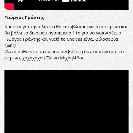
Γιώργος Γράντης
Και έτσι για την αλητεία θα επέμβώ και εγώ στο κείμενο και
θα βάλω το δικό μου αγαπημένο 11ο για να γκρινιάζει ο
Γιώργος Γράντης και γιατί το Choices είναι φιλοσοφία
ζωής!
(Αυτά παθαίνεις όταν σου ανεβάζει η αρχισυντάκτρια το
κείμενο, χοχοχοχο!) Έλενα Μιχαηλίδου