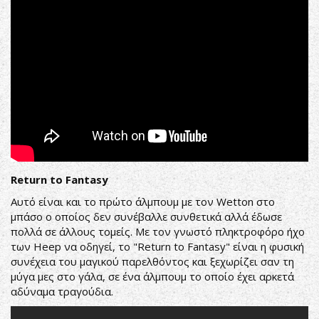
Return to Fantasy
Αυτό είναι και το πρώτο άλμπουμ με τον Wetton στο
μπάσο ο οποίος δεν συνέβαλλε συνθετικά αλλά έδωσε
πολλά σε άλλους τομείς. Με τον γνωστό πληκτροφόρο ήχο
των Heep να οδηγεί, το "Return to Fantasy" είναι η φυσική
συνέχεια του μαγικού παρελθόντος και ξεχωρίζει σαν τη
μύγα μες στο γάλα, σε ένα άλμπουμ το οποίο έχει αρκετά
αδύναμα τραγούδια.