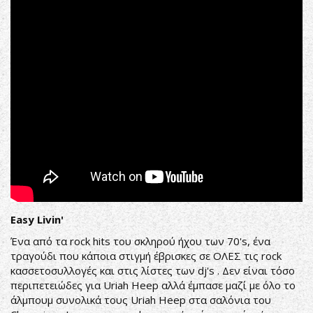
Easy Livin'
Ένα από τα rock hits του σκληρού ήχου των 70's, ένα
τραγούδι που κάποια στιγμή έβρισκες σε ΟΛΕΣ τις rock
κασσετοσυλλογές και στις λίστες των dj's . Δεν είναι τόσο
περιπετειώδες για Uriah Heep αλλά έμπασε μαζί με όλο το
άλμπουμ συνολικά τους Uriah Heep στα σαλόνια του