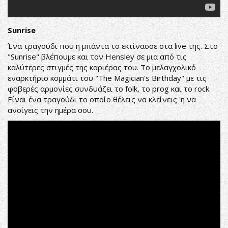
Sunrise
Ένα τραγούδι που η μπάντα το εκτίνασσε στα live της. Στο
"Sunrise" βλέπουμε και τον Hensley σε μια από τις
καλύτερες στιγμές της καριέρας του. Το μελαγχολικό
εναρκτήριο κομμάτι του "The Magician's Birthday" με τις
φοβερές αρμονίες συνδυάζει το folk, το prog και τo rock.
Είναι ένα τραγούδι το οποίο θέλεις να κλείνεις 'η να
ανοίγεις την ημέρα σου.