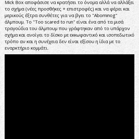
Mick Box αποφάσισε να κρατήσει το όνομα αλλά να αλλάξει
το σχήμα (νέες προσθήκες + επιστροφές) και να φέρει και
μερικούς έξτρα συνθέτες για να βγει το "Abominog"
άλμπουμ. Το "Too scared to run" είναι ένα από τα μισά
τραγούδια του άλμπουμ που γράφτηκαν από το υπάρχον
σχήμα και ανοίγει το δίσκο με εκκωφαντικό και ισοπεδωτικό
τρόπο αν και η συνέχεια δεν είναι εξίσου η ίδια με το
εναρκτήριο κομμάτι.