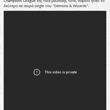
Champions League της rock μουσικής τότε, παρότι ήταν το
δεύτερο σε σειρά single του "Demons & Wizards".