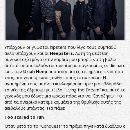
Υπάρχουν οι γνωστοί hipsters που λίγο τους συμπαθώ
αλλά υπάρχουν και οι
Heepsters.
Αυτή τη δεύτερη
συνομοταξία μόνο στην καρδιά μου μπορώ να τη βάλω
διότι έτσι αποκαλούνται ανεπίσημα παγκοσμίως οι die hard
fans των
Uriah Heep
οι οποίοι αυτές τις ημέρες είναι από
τους πιο χαρούμενους ανθρώπους στον κόσμο. Η
αγαπημένη τους μπάντα κυκλοφόρησε πριν μια εβδομάδα
το νέο της άλμπουμ με τίτλο "Living the Dream" και αυτό το
γεγονός μου έδωσε μια ωραία πάσα για να "ξαναζήσω" 10
από τα ονειρικά κατ'εμέ κομμάτια της θρυλικής αυτής της
αειθαλούς μπάντας, Για πάμε:
Too scared to run
Όταν μετά το το "Conquest" το πράμα πήγε κατά διαόλου ο