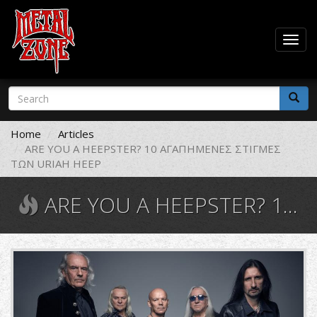
Togg
navig
Skip
Search
to
form
main
Search
content
Home
Articles
ARE YOU A HEEPSTER? 10 ΑΓΑΠΗΜΕΝΕΣ ΣΤΙΓΜΕΣ
ΤΩΝ URIAH HEEP
ARE YOU A HEEPSTER? 10 ΑΓΑΠΗΜΕΝΕΣ ΣΤΙΓΜΕΣ ΤΩΝ URIAH HEEP
desktop.jpg