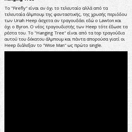
Το "Firefly" είναι αν όχι το τελευταίο αλλά από τα
τελευταία άλμπουμ της φανταστικής, της χρυσής περιόδου
των Uriah Heep άσχετα αν τραγουδάει εδώ ο Lawton και
όχι ο Byron. Ο νέος τραγουδιστής των Heep τότε έδωσε τα
ρέστα του. Το "Hanging Tree" είναι από τα top τραγούδια
αυτού του δέκατου άλμπουμ και πάντα απορούσα γιατί οι
Heep διάλεξαν το "Wise Man" ως πρώτο single.