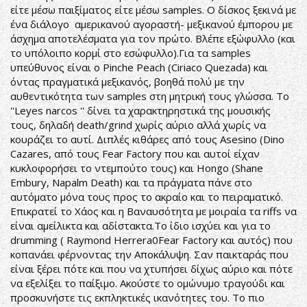
είτε μέσω παιξίματος είτε μέσω samples. Ο δίσκος ξεκινά με
ένα διάλογο αμερικανού αγοραστή- μεξικανού έμπορου με
άσχημα αποτελέσματα για τον πρώτο. Βλέπε εξώφυλλο (και
το υπόλοιπο κορμί στο εσώφυλλο).Για τα samples
υπεύθυνος είναι ο Pinche Peach (Ciriaco Quezada) και
όντας πραγματικά μεξικανός, βοηθά πολύ με την
αυθεντικότητα των samples στη μητρική τους γλώσσα. Το
''Leyes narcos '' δίνει τα χαρακτηρηστικά της μουσικής
τους, δηλαδή death/grind χωρίς αύριο αλλά χωρίς να
κουράζει το αυτί. Διπλές κιθάρες από τους Asesino (Dino
Cazares, από τους Fear Factory που και αυτοί είχαν
κυκλοφορήσει το ντεμπούτο τους) και Hongo (Shane
Embury, Napalm Death) και τα πράγματα πάνε στο
αυτόματο μόνα τους προς το ακραίο και το πειραματικό.
Επικρατεί το Χάος και η Βαναυσότητα με μοιραία τα riffs να
είναι αμείλικτα και αδίστακτα.Το ίδιο ισχύει και για το
drumming ( Raymond Herrera0Fear Factory και αυτός) που
κοπανάει φέρνοντας την Αποκάλυψη. Σαν παικταράς που
είναι ξέρει πότε και που να χτυπήσει δίχως αύριο και πότε
να εξελίξει το παίξιμο. Ακούστε το ομώνυμο τραγούδι και
προσκυνήστε τις εκπληκτικές ικανότητες του. Το πιο