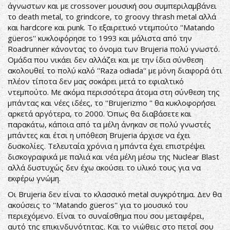
άγνωστων και με crossover μουσική σου συμπεριλαμβάνει
το death metal, το grindcore, το groovy thrash metal αλλά
και hardcore και punk. Το εξαιρετικό ντεμπούτο ''Matando
güeros'' κυκλοφόρησε το 1993 και μάλιστα από την
Roadrunner κάνοντας το όνομα των Brujeria πολύ γνωστό.
Ομάδα που νικάει δεν αλλάζει και με την ίδια σύνθεση
ακολουθεί το πολύ καλό ''Raza odiada'' με μόνη διαφορά ότι
πλέον τίποτα δεν μας σοκάρει μετά το εφιαλτικό
ντεμπούτο. Με ακόμα περισσότερα άτομα στη σύνθεση της
μπάντας και νέες ιδέες, το ''Brujerizmo '' θα κυκλοφορήσει
αρκετά αργότερα, το 2000. Όπως θα διαβάσετε και
παρακάτω, κάποια από τα μέλη άνηκαν σε πολύ γνωστές
μπάντες και έτσι η υπόθεση Brujeria άρχισε να έχει
δυσκολίες. Τελευταία χρόνια η μπάντα έχει επιστρέψει
δισκογραφικά με παλιά και νέα μέλη μέσω της Nuclear Blast
αλλά δυστυχώς δεν έχω ακούσει το υλικό τους για να
εκφέρω γνώμη.
Οι Brujeria δεν είναι το κλασσικό metal συγκρότημα. Δεν θα
ακούσεις το ''Matando güeros'' για το μουσικό του
περιεχόμενο. Είναι το συναίσθημα που σου μεταφέρει,
αυτό της επικινδυνότητας. Και το νιώθεις στο πετσί σου