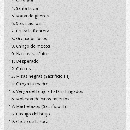
Sacrificio
Santa Lucía
Matando güeros
Seis seis seis
Cruza la frontera
Greñudos locos
Chingo de mecos
Narcos-satánicos
Desperado
Culeros
Misas negras (Sacrificio III)
Chinga tu madre
Verga del brujo / Están chingados
Molestando niños muertos
Machetazos (Sacrificio II)
Castigo del brujo
Cristo de la roca