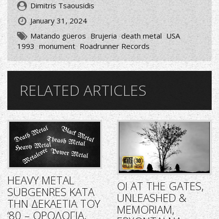
Dimitris Tsaousidis
January 31, 2024
Matando güeros
Brujeria
death metal
USA
1993
monument
Roadrunner Records
RELATED ARTICLES
HEAVY METAL
ΟΙ AT THE GATES,
SUBGENRES ΚΑΤΑ
UNLEASHED &
ΤΗΝ ΔΕΚΑΕΤΙΑ ΤΟΥ
MEMORIAM,
‘80 – ΟΡΟΛΟΓΙΑ,