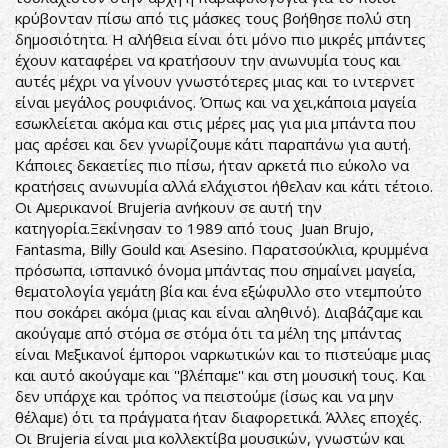
κρύβονταν πίσω από τις μάσκες τους βοήθησε πολύ στη
δημοσιότητα. Η αλήθεια είναι ότι μόνο πιο μικρές μπάντες
έχουν καταφέρει να κρατήσουν την ανωνυμία τους και
αυτές μέχρι να γίνουν γνωστότερες μιας και το ιντερνετ
είναι μεγάλος ρουφιάνος. Όπως και να χει,κάποια μαγεία
εσωκλείεται ακόμα και στις μέρες μας για μια μπάντα που
μας αρέσει και δεν γνωρίζουμε κάτι παραπάνω για αυτή.
Κάποιες δεκαετίες πιο πίσω, ήταν αρκετά πιο εύκολο να
κρατήσεις ανωνυμία αλλά ελάχιστοι ήθελαν και κάτι τέτοιο.
Οι Αμερικανοί Brujeria ανήκουν σε αυτή την
κατηγορία.Ξεκίνησαν το 1989 από τους Juan Brujo,
Fantasma, Billy Gould και Asesino. Παρατσούκλια, κρυμμένα
πρόσωπα, ισπανικό όνομα μπάντας που σημαίνει μαγεία,
θεματολογία γεμάτη βία και ένα εξώφυλλο στο ντεμπούτο
που σοκάρει ακόμα (μιας και είναι αληθινό). Διαβάζαμε και
ακούγαμε από στόμα σε στόμα ότι τα μέλη της μπάντας
είναι Μεξικανοί έμποροι ναρκωτικών και το πιστεύαμε μιας
και αυτό ακούγαμε και ''βλέπαμε'' και στη μουσική τους. Και
δεν υπάρχε και τρόπος να πειστούμε (ίσως και να μην
θέλαμε) ότι τα πράγματα ήταν διαφορετικά. Άλλες εποχές.
Οι Brujeria είναι μια κολλεκτίβα μουσικών, γνωστών και