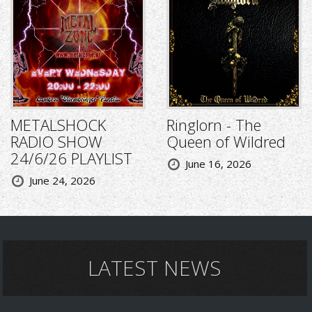
METALSHOCK
Ringlorn - The
RADIO SHOW
Queen of Wildred
24/6/26 PLAYLIST
June 16, 2026
June 24, 2026
LATEST NEWS