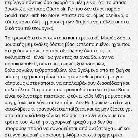
περίεργο πάντως όσο αφορά τα μέλη είναι ότι το μπάσο
βασανίζει κάποιος Güero sin Fe που δεν είναι παρά ο
Gould των Faith No More. Απίστευτο και όμως αληθινό, ο
τύπος κάνει όλη τη μουσική των Brujeria να πάλλεται στα
δικά του τελετουργικά.
Τα τραγούδια είναι σύντομα και περιεκτικά. Μικρές δόσεις
μουσικής με μεγάλες δόσεις βίας. Οπλοποιημένοι ήχοι που
στοχεύουν πάνω σου και αδειάζουν όλο τους το
εγκληματικό ''είναι'' αφήνοντας σε άναυδο. Σαν να
παρακολουθείς σύντομες σκηνές ξυλοδαρμών,
δολοφονιών, εχθροπραξιών, όλα βγαλμένα από τη ζωή σε
μια περιοχή και περίοδο που ήταν καθημερινότητα για
κάποιους ώστε κάποιοι να απολαμβάνουν διασκέδαση και
πολυτέλεια. Ο τρόπος που τραγουδά-απειλεί ο Juan Brujo
είναι το λιγότερο πειστικός, φτύνει κάθε λέξη με μίσος και
οργή, ίσως και λόγω απελπισίας. Δεν θα δυσκολευτείτε να
καταλάβετε τι τραγουδιέται/παίζεται και ας μην ξέρετε γρι
από ισπανικά/Μεξικάνικα. Θα σας τα κάνει λιανά με τον
τρόπο του. Αυτή η στιχουργική τραχύτητα δεν θα
μπορούσε ππαρά να συνοδεύεται από αντίστοιχα ωμή και
στυγνή μουσική υπόκρουση. Ακόμα και στο ορχηστρικό