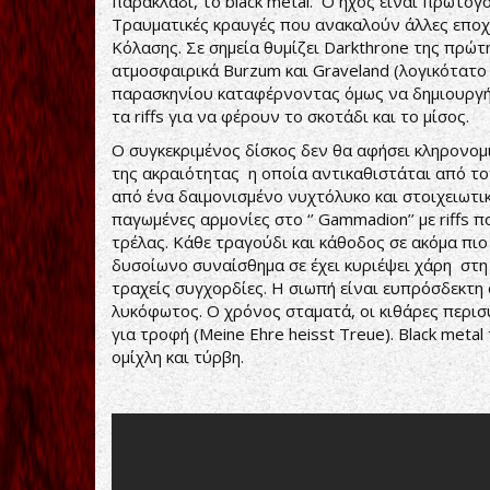
παρακλάδι, το black metal. Ο ήχος είναι πρωτόγ
Τραυματικές κραυγές που ανακαλούν άλλες εποχ
Κόλασης. Σε σημεία θυμίζει Darkthrone της πρώτ
ατμοσφαιρικά Burzum και Graveland (λογικότατο
παρασκηνίου καταφέρνοντας όμως να δημιουργή
τα riffs για να φέρουν το σκοτάδι και το μίσος.
Ο συγκεκριμένος δίσκος δεν θα αφήσει κληρονομ
της ακραιότητας η οποία αντικαθιστάται από τ
από ένα δαιμονισμένο νυχτόλυκο και στοιχειωτικά
παγωμένες αρμονίες στο ‘’ Gammadion’’ με riffs 
τρέλας. Κάθε τραγούδι και κάθοδος σε ακόμα πιο 
δυσοίωνο συναίσθημα σε έχει κυριέψει χάρη στη
τραχείς συγχορδίες. Η σιωπή είναι ευπρόσδεκτη 
λυκόφωτος. Ο χρόνος σταματά, οι κιθάρες περισ
για τροφή (Meine Ehre heisst Treue). Black met
ομίχλη και τύρβη.