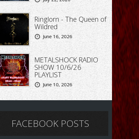
Ringlorn - The Queen of
Wildred
June 16, 2026
METALSHOCK RADIO
SHOW 10/6/26
PLAYLIST
June 10, 2026
FACEBOOK POSTS