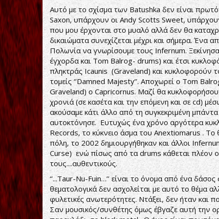
Αυτό με το σχίσμα των Batushka δεν είναι πρωτ
Saxon, υπάρχουν οι Andy Scotts Sweet, υπάρχου
που μου έρχονται στο μυαλό αλλά δεν θα καταχρ
δικαιώματα συνεχίζεται μέχρι και σήμερα. Ένα α
Πολωνία να γνωρίσουμε τους Infernum. Ξεκίνησ
έγχορδα και Tom Balrog- drums) και έτσι κυκλο
πληκτράς Icaunis (Graveland) και κυκλοφορούν 
τομείς ‘’Damned Majesty’’. Αποχωρεί ο Tom Balro
Graveland) o Capricornus. Μαζί θα κυκλοφορήσουν
χρονιά (σε κασέτα και την επόμενη και σε cd) μέ
ακούσαμε κάτι άλλο από τη συγκεκριμένη μπάντα
αυτοκτόνησε. Ευτυχώς ένα χρόνο αργότερα κυκλο
Records, το κύκνειο άσμα του Anextiomarus . Το θ
πόλη, το 2002 δημιουργήθηκαν και άλλοι Ιnfern
Curse) ενώ πίσως από τα drums κάθεται πλέον ο 
τους....αυθεντικούς.
‘’...Taur-Nu-Fuin…’’ είναι το όνομα από ένα δάσ
θεματολογικά δεν ασχολείται με αυτό το θέμα αλ
φυλετικές ανωτερότητες. Ντάξει, δεν ήταν και π
Σαν μουσικός/συνθέτης όμως έβγαζε αυτή την ορ