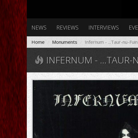
NEWS
REVIEWS
INTERVIEWS
EV
Home
Monuments
Infernum - ...Taur-nu-Fuin.
INFERNUM - ...TAUR-N
429949.jpg