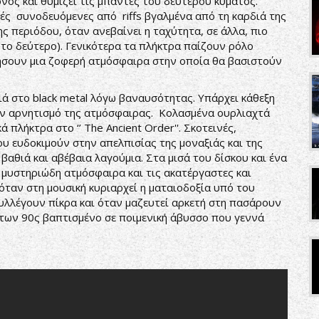
ονος και θυμίζει τις μπάντες του δεύτερου κύματος.
ές συνοδευόμενες από riffs βγαλμένα από τη καρδιά της
ης περιόδου, όταν ανεβαίνει η ταχύτητα, σε άλλα, πιο
 το δεύτερο). Γενικότερα τα πλήκτρα παίζουν ρόλο
σουν μια ζοφερή ατμόσφαιρα στην οποία θα βασιστούν
ιά στο black metal λόγω βαναυσότητας. Υπάρχει κάθεξη
ον αρνητισμό της ατμόσφαιρας. Κολασμένα ουρλιαχτά
 πλήκτρα στο ‘’ The Ancient Order''. Σκοτεινές,
που ευδοκιμούν στην απελπισίας της μοναξιάς και της
βαθιά και αβέβαια λαγούμια. Στα μισά του δίσκου και ένα
 μυστηριώδη ατμόσφαιρα και τις ακατέργαστες και
όταν στη μουσική κυριαρχεί η ματαιοδοξία υπό του
υλλέγουν πίκρα και όταν μαζευτεί αρκετή στη πασάρουν
al των 90ς βαπτισμένο σε ποιμενική άβυσσο που γεννά