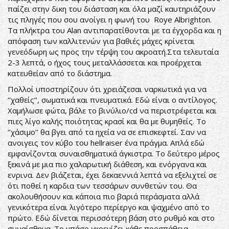
παίζει στην δικη του διάσταση και όλα μαζί καυτηριάζουν
τις πληγές που σου ανοίγει η φωνή του Roye Albrighton.
Τα πλήκτρα του Alan αντιπαρατίθονται με τα έγχορδα και η
απόφαση των καλλιτενών για βαθιές μάχες κρίνεται
γενεόδωρη ως προς την τέρψη του ακροατή.Στα τελευταία
2-3 λεπτά, ο ήχος τους μεταλλάσσεται και προέρχεται
κατευθείαν από το διάστημα.
Πολλοί υποστηρίζουν ότι χρειάζεσαι ναρκωτικά για να
‘’χαθείς’’, σωματικά και πνευματικά. Εδώ είναι ο αντίλογος.
Χαμήλωσε φώτα, βάλε το βινύλιο/cd να περιστρέφεται και
πιες λίγο καλής ποιότητας κρασί και θα με θυμηθείς. Το
‘’χάσιμο’’ θα βγει από τα ηχεία να σε επισκεφτεί. Σαν να
ανοιγεις τον κύβο του hellraiser ένα πράγμα. Απλά εδώ
εμφανίζονται συναισθηματικά άγκιστρα. Το δεύτερο μέρος
ξεκινά με μια πιο χαλαρωτική διάθεση, και ενόργανα και
ενρινα. Δεν βιάζεται, έχει δεκαεννιά λεπτά να εξελιχτεί σε
ότι ποθεί η καρδια των τεσσάρων συνθετών του. Θα
ακολουθήσουν και κάποια πιο βαριά περάσματα αλλά
γενικότερα είναι λιγότερο περίεργο και ψαχμένο από το
πρώτο. Εδώ δίνεται περισσότερη βάση στο ρυθμό και στο
συναίσθημα. Το μπάσο γκρεμίζει κάθε προσπάθεια