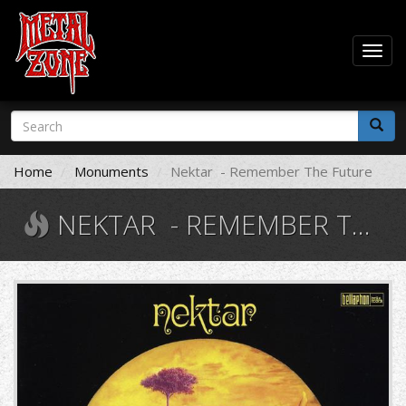
Togg
navig
Skip
Search
to
form
main
Search
content
Home
Monuments
Nektar ‎ - Remember The Future
NEKTAR ‎ - REMEMBER THE FUTURE
R-
3506404-
1483268951-
5820.jpeg.jpg