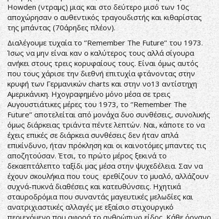
Howden (ντραμς) μιας και στο δεύτερο μισό των 10ς
αποχώρησαν ο αυθεντικός τραγουδιστής και κιθαρίστας
της μπάντας (70άρηδες πλέον).
Διαλέγουμε τυχαία το ‘’Remember The Future’’ του 1973.
Ίσως να μην είναι καν ο καλύτερος τους αλλά σίγουρα
ανήκει στους τρεις κορυφαίους τους. Είναι όμως αυτός
που τους χάρισε την διεθνή επιτυχία φτάνοντας στην
κρυφή των Γερμανικών charts και στην νο13 αντίστηχη
Αμερικάνικη. Ηχογραφημένο μόνο μέσα σε τρεις
Αυγουστιάτικες μέρες του 1973, το ‘’Remember The
Future’’ αποτελείται από μονάχα δυο συνθέσεις, συνολικής
όμως διάρκειας τριάντα πέντε λεπτών. Ναι, κάποτε το να
έχεις επικές σε διάρκεια συνθέσεις δεν ήταν απλά
επικίνδυνο, ήταν πρόκληση και οι καινοτόμες μπαντες τις
αποζητούσαν. Έτσι, το πρώτο μέρος ξεκινά το
δεκαεπτάλεπτο ταξίδι μας μέσα στην ψυχεδέλεια. Σαν να
έχουν σκουλήκια που τους ερεθίζουν το μυαλό, αλλάζουν
συχνά-πυκνά διαθέσεις και κατευθύνσεις. Ηχητικά
σταυροδρόμια που συναντάς μαγευτικές μελωδίες και
ανατριχιαστικές αλλαγές με εξαίσιο στιχουργικό
περιεχόμενο που αφορά το ανθρώπινο είδος. Κάθε όργανο