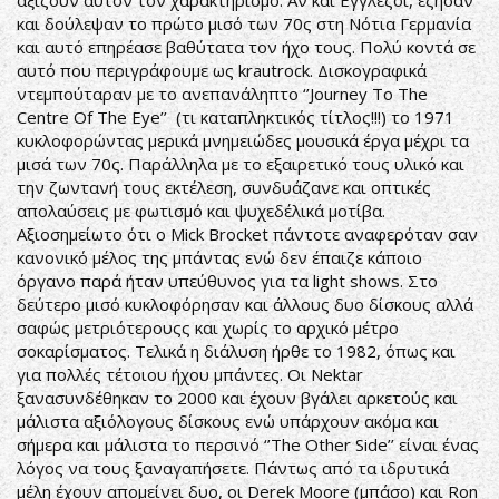
αξίζουν αυτόν τον χαρακτηρισμό. Αν και Εγγλέζοι, έζησαν
και δούλεψαν το πρώτο μισό των 70ς στη Νότια Γερμανία
και αυτό επηρέασε βαθύτατα τον ήχο τους. Πολύ κοντά σε
αυτό που περιγράφουμε ως krautrock. Δισκογραφικά
ντεμπούταραν με το ανεπανάληπτο ‘’Journey To The
Centre Of The Eye’’ (τι καταπληκτικός τίτλος!!!) το 1971
κυκλοφορώντας μερικά μνημειώδες μουσικά έργα μέχρι τα
μισά των 70ς. Παράλληλα με το εξαιρετικό τους υλικό και
την ζωντανή τους εκτέλεση, συνδυάζανε και οπτικές
απολαύσεις με φωτισμό και ψυχεδέλικά μοτίβα.
Αξιοσημείωτο ότι ο Mick Brocket πάντοτε αναφερόταν σαν
κανονικό μέλος της μπάντας ενώ δεν έπαιζε κάποιο
όργανο παρά ήταν υπεύθυνος για τα light shows. Στο
δεύτερο μισό κυκλοφόρησαν και άλλους δυο δίσκους αλλά
σαφώς μετριότερουςς και χωρίς το αρχικό μέτρο
σοκαρίσματος. Τελικά η διάλυση ήρθε το 1982, όπως και
για πολλές τέτοιου ήχου μπάντες. Οι Nektar
ξανασυνδέθηκαν το 2000 και έχουν βγάλει αρκετούς και
μάλιστα αξιόλογους δίσκους ενώ υπάρχουν ακόμα και
σήμερα και μάλιστα το περσινό ‘’The Other Side’’ είναι ένας
λόγος να τους ξαναγαπήσετε. Πάντως από τα ιδρυτικά
μέλη έχουν απομείνει δυο, οι Derek Moore (μπάσο) και Ron