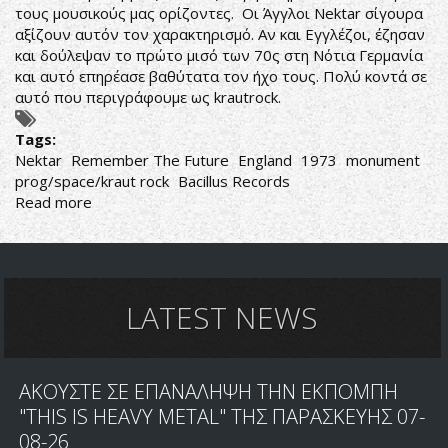
τους μουσικούς μας ορίζοντες. Οι Άγγλοι Nektar σίγουρα
αξίζουν αυτόν τον χαρακτηρισμό. Αν και Εγγλέζοι, έζησαν
και δούλεψαν το πρώτο μισό των 70ς στη Νότια Γερμανία
και αυτό επηρέασε βαθύτατα τον ήχο τους. Πολύ κοντά σε
αυτό που περιγράφουμε ως krautrock.
Tags:
Nektar
Remember The Future
England
1973
monument
prog/space/kraut rock
Bacillus Records
Read more
about
Nektar
‎–
Remember
The
Future
LATEST NEWS
ΑΚΟΥΣΤΕ ΣΕ ΕΠΑΝΑΛΗΨΗ ΤΗΝ ΕΚΠΟΜΠΗ
"THIS IS HEAVY METAL" ΤΗΣ ΠΑΡΑΣΚΕΥΗΣ 07-
08-26