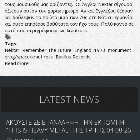
τους μουσικούς μας ορίζοντες. Οι Άγγλοι Nektar σίγουρα
αξίζουν αυτόν τον χαρακτηρισμό. Αν και Εγγλέζοι, έζησαν
και δούλεψαν το πρώτο μισό των 70ς στη Νότια Γερμανία
και αυτό επηρέασε βαθύτατα τον ήχο τους. Πολύ κοντά σε
αυτό που περιγράφουμε ως krautrock.
Tags:
Nektar
Remember The Future
England
1973
monument
prog/space/kraut rock
Bacillus Records
Read more
about
Nektar
‎–
Remember
The
Future
LATEST NEWS
ΑΚΟΥΣΤΕ ΣΕ ΕΠΑΝΑΛΗΨΗ ΤΗΝ ΕΚΠΟΜΠΗ
"THIS IS HEAVY METAL" ΤΗΣ ΤΡΙΤΗΣ 04-08-26