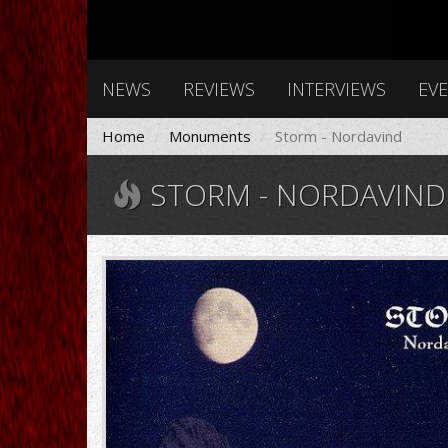
NEWS
REVIEWS
INTERVIEWS
EV
Home
Monuments
Storm - Nordavind
STORM - NORDAVIND
2702.jpg