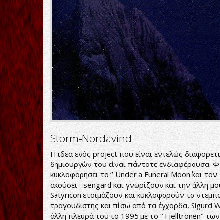
Storm-Nordavind
Η ιδέα ενός project που είναι εντελώς διαφορετ
δημιουργών του είναι πάντοτε ενδιαφέρουσα. Φα
κυκλοφορήσει το ‘’ Under a Funeral Moon΄΄ και τον 
ακούσει Isengard και γνωρίζουν και την άλλη μου
Satyricon ετοιμάζουν και κυκλοφορούν το ντεμπού
τραγουδιστής και πίσω από τα έγχορδα, Sigurd W
άλλη πλευρά του το 1995 με το ‘’ Fjelltronen’’ τ