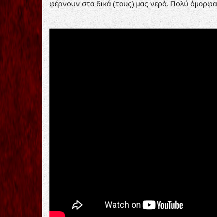
φέρνουν στα δικά (τους) μας νερά. Πολύ όμορφα 