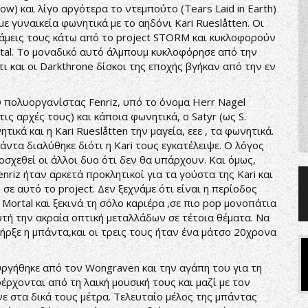
w) και λίγο αργότερα το ντεμπούτο (Tears Laid in Earth)
 γυναικεία φωνητικά με το αηδόνι Kari Rueslåtten. Οι
δυνάμεις τους κάτω από το project STORM και κυκλοφορούν
Metal. Το μοναδικό αυτό άλμπουμ κυκλοφόρησε από την
τι και οι Darkthrone δίσκοι της εποχής βγήκαν από την εν
 πολυοργανίστας Fenriz, υπό το όνομα Herr Nagel
ς αρχές τους) και κάποια φωνητικά, ο Satyr (ως S.
ικά και η Kari Rueslåtten την μαγεία, εεε , τα φωνητικά.
πάντα διαλύθηκε διότι η Kari τους εγκατέλειψε. Ο λόγος
ποσχεθεί οι άλλοι δυο ότι δεν θα υπάρχουν. Και όμως,
nriz ήταν αρκετά προκλητικοί για τα γούστα της Kari και
ε αυτό το project. Δεν ξεχνάμε ότι είναι η περίοδος
 Mortal και ξεκινά τη σόλο καριέρα ,σε πιο pop μονοπάτια
αυτή την ακραία οπτική μεταλλάδων σε τέτοια θέματα. Να
ήρξε η μπάντα,και οι τρεις τους ήταν ένα μάτσο 20χρονα
ιουργήθηκε από τον Wongraven και την αγάπη του για τη
ρχονται από τη λαική μουσική τους και μαζί με τον
νε στα δικά τους μέτρα. Τελευταίο μέλος της μπάντας