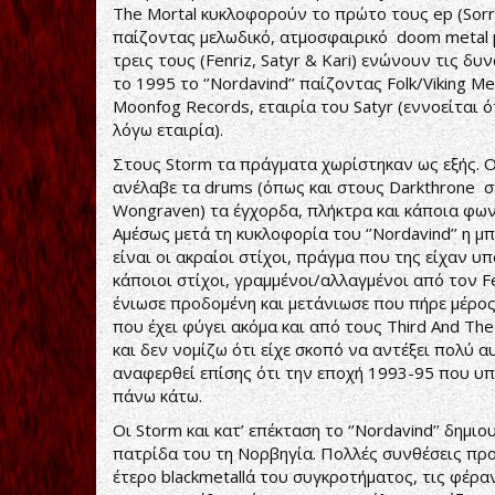
The Mortal κυκλοφορούν το πρώτο τους ep (Sorro
παίζοντας μελωδικό, ατμοσφαιρικό doom metal με
τρεις τους (Fenriz, Satyr & Kari) ενώνουν τις 
το 1995 το ‘’Nordavind’’ παίζοντας Folk/Viking 
Moonfog Records, εταιρία του Satyr (εννοείται ό
λόγω εταιρία).
Στους Storm τα πράγματα χωρίστηκαν ως εξής. Ο
ανέλαβε τα drums (όπως και στους Darkthrone στι
Wongraven) τα έγχορδα, πλήκτρα και κάποια φωνητ
Αμέσως μετά τη κυκλοφορία του ‘’Nordavind’’ η μ
είναι οι ακραίοι στίχοι, πράγμα που της είχαν υ
κάποιοι στίχοι, γραμμένοι/αλλαγμένοι από τον Fe
ένιωσε προδομένη και μετάνιωσε που πήρε μέρος σ
που έχει φύγει ακόμα και από τους Third And The
και δεν νομίζω ότι είχε σκοπό να αντέξει πολύ 
αναφερθεί επίσης ότι την εποχή 1993-95 που υπ
πάνω κάτω.
Οι Storm και κατ’ επέκταση το ‘’Nordavind’’ δημ
πατρίδα του τη Νορβηγία. Πολλές συνθέσεις προέ
έτερο blackmetallά του συγκροτήματος, τις φέρα