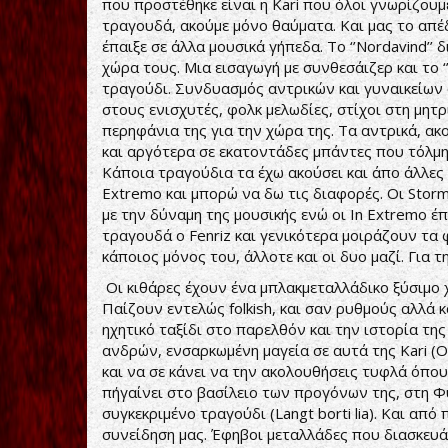
που προστέθηκε είναι η Kari που όλοι γνωρίζουμ
τραγουδά, ακούμε μόνο θαύματα. Και μας το απέ
έπαιξε σε άλλα μουσικά γήπεδα. Το ‘’Nordavind’’ 
χώρα τους. Μια εισαγωγή με συνθεσάιζερ και το ‘
τραγούδι. Συνδυασμός αντρικών και γυναικείω
στους ενισχυτές, φολκ μελωδίες, στίχοι στη μητ
περηφάνια της για την χώρα της. Τα αντρικά, α
και αργότερα σε εκατοντάδες μπάντες που τόλμη
Κάποια τραγούδια τα έχω ακούσει και άπο άλλες 
Extremo και μπορώ να δω τις διαφορές. Οι Stor
με την δύναμη της μουσικής ενώ οι In Extremo έ
τραγουδά ο Fenriz και γενικότερα μοιράζουν τα φ
κάποιος μόνος του, άλλοτε και οι δυο μαζί. Για τ
Οι κιθάρες έχουν ένα μπλακμεταλλάδικο ξύσιμο 
Παίζουν εντελώς folkish, και σαν ρυθμούς αλλά 
ηχητικό ταξίδι στο παρελθόν και την ιστορία τ
ανδρών, ενσαρκωμένη μαγεία σε αυτά της Kari (Op
και να σε κάνει να την ακολουθήσεις τυφλά όπου 
πήγαίνει στο βασίλειο των προγόνων της, στη 
συγκεκριμένο τραγούδι (Langt borti lia). Και απ
συνείδηση μας. Έφηβοι μεταλλάδες που διασκευ