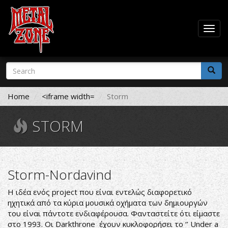
Togg
navig
Skip
Search
to
form
main
Search
content
Home
<iframe width=
Storm
STORM
Storm-Nordavind
Η ιδέα ενός project που είναι εντελώς διαφορετικό
ηχητικά από τα κύρια μουσικά οχήματα των δημιουργών
του είναι πάντοτε ενδιαφέρουσα. Φανταστείτε ότι είμαστε
στο 1993. Οι Darkthrone έχουν κυκλοφορήσει το ‘’ Under a