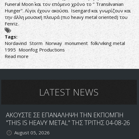
Funeral Moon΄΄ και τον επόμενο χρόνο το ‘’ Transilvanian
Hunger’’. Λίγοι έχουν ακούσει Isengard και γνωρίζουν και
την άλλη μουσική πλευρά (πιο heavy metal oriented) του
Fenriz.
Tags:
Nordavind
Storm
Norway
monument
folk/viking metal
1995
Moonfog Productions
Read more
about
Storm-
Nordavind
LATEST NEWS
ΑΚΟΥΣΤΕ ΣΕ ΕΠΑΝΑΛΗΨΗ ΤΗΝ ΕΚΠΟΜΠΗ
"THIS IS HEAVY METAL" ΤΗΣ ΤΡΙΤΗΣ 04-08-26
August 05, 2026