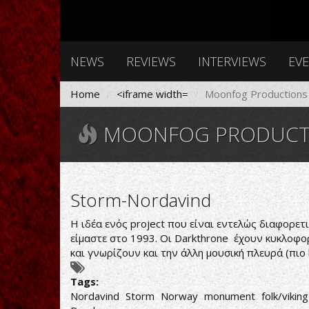
NEWS
REVIEWS
INTERVIEWS
EV
Home
<iframe width=
Moonfog Productions
MOONFOG PRODUCT
Storm-Nordavind
Η ιδέα ενός project που είναι εντελώς διαφορε
είμαστε στο 1993. Οι Darkthrone έχουν κυκλοφορήσ
και γνωρίζουν και την άλλη μουσική πλευρά (πιο h
Tags:
Nordavind
Storm
Norway
monument
folk/vikin