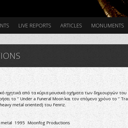
ENTS
LIVE REPORTS
ARTICLES
MONUMENTS
IONS
τικό ηχητικά από τα κύρια μουσικά οχήματα των δημιουργών του
ει το ‘’ Under a Funeral Moon΄΄ και τον επόμενο χρόνο το ‘’ Tra
eavy metal oriented) του Fenriz.
g metal
1995
Moonfog Productions