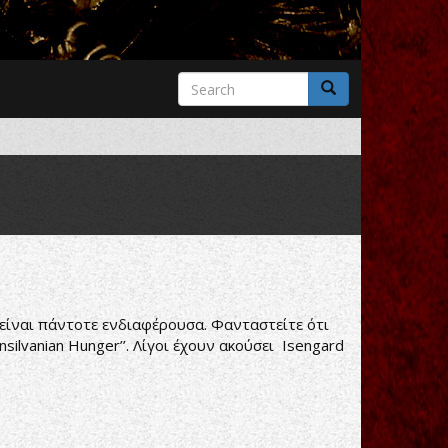
Search
form
Search
 είναι πάντοτε ενδιαφέρουσα. Φανταστείτε ότι
nsilvanian Hunger’’. Λίγοι έχουν ακούσει Isengard