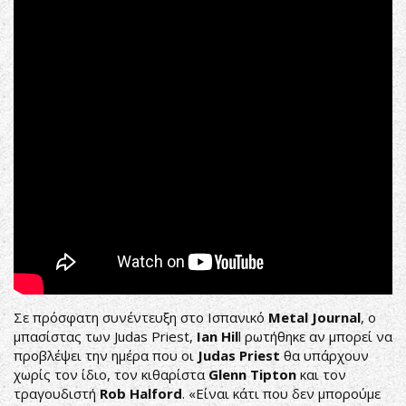
Spectre
(Official
Video)
Σε πρόσφατη συνέντευξη στο Ισπανικό
Metal Journal
, o
μπασίστας των Judas Priest,
Ian Hil
l ρωτήθηκε αν μπορεί να
προβλέψει την ημέρα που οι
Judas Priest
θα υπάρχουν
χωρίς τον ίδιο, τον κιθαρίστα
Glenn Tipton
και τον
τραγουδιστή
Rob Halford
. «Είναι κάτι που δεν μπορούμε