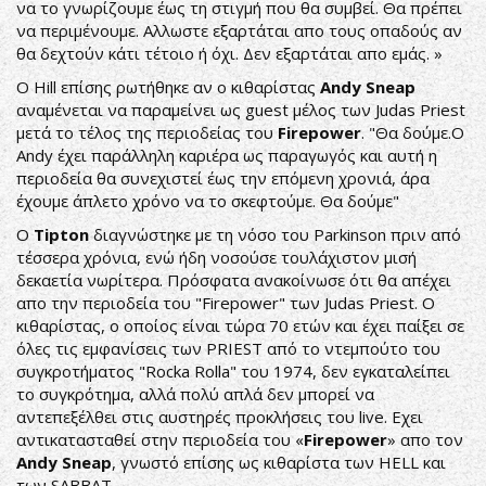
να το γνωρίζουμε έως τη στιγμή που θα συμβεί. Θα πρέπει
να περιμένουμε. Αλλωστε εξαρτάται απο τους οπαδούς αν
θα δεχτούν κάτι τέτοιο ή όχι. Δεν εξαρτάται απο εμάς. »
O Hill επίσης ρωτήθηκε αν ο κιθαρίστας
Andy Sneap
αναμένεται να παραμείνει ως guest μέλος των Judas Priest
μετά το τέλος της περιοδείας του
Firepower
. "Θα δούμε.Ο
Andy έχει παράλληλη καριέρα ως παραγωγός και αυτή η
περιοδεία θα συνεχιστεί έως την επόμενη χρονιά, άρα
έχουμε άπλετο χρόνο να το σκεφτούμε. Θα δούμε"
Ο
Tipton
διαγνώστηκε με τη νόσο του Parkinson πριν από
τέσσερα χρόνια, ενώ ήδη νοσούσε τουλάχιστον μισή
δεκαετία νωρίτερα. Πρόσφατα ανακοίνωσε ότι θα απέχει
απο την περιοδεία του "Firepower" των Judas Priest. Ο
κιθαρίστας, ο οποίος είναι τώρα 70 ετών και έχει παίξει σε
όλες τις εμφανίσεις των PRIEST από το ντεμπούτο του
συγκροτήματος "Rocka Rolla" του 1974, δεν εγκαταλείπει
το συγκρότημα, αλλά πολύ απλά δεν μπορεί να
αντεπεξέλθει στις αυστηρές προκλήσεις του live. Εχει
αντικατασταθεί στην περιοδεία του «
Firepower
» απο τον
Andy Sneap
, γνωστό επίσης ως κιθαρίστα των HELL και
των SABBAT.