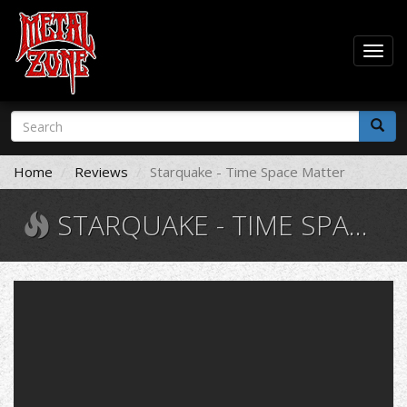
Togg
navig
Skip
Search
to
form
main
Search
content
Home
Reviews
Starquake - Time Space Matter
STARQUAKE - TIME SPACE MATTER
Starquake
-
Time
Space
Matter.