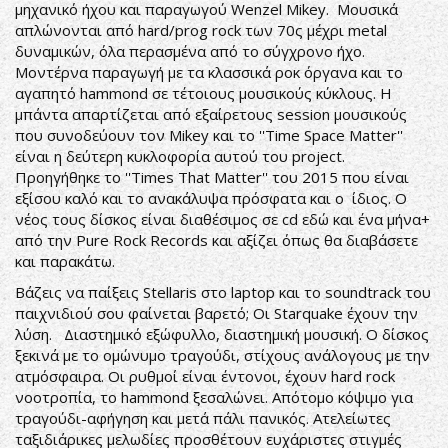
μηχανικό ήχου και παραγωγού Wenzel Mikey. Μουσικά
απλώνονται από hard/prog rock των 70ς μέχρι metal
δυναμικών, όλα περασμένα από το σύγχρονο ήχο.
Μοντέρνα παραγωγή με τα κλασσικά ροκ όργανα και το
αγαπητό hammond σε τέτοιους μουσικούς κύκλους. Η
μπάντα απαρτίζεται από εξαίρετους session μουσικούς
που συνοδεύουν τον Mikey και το ''Time Space Matter''
είναι η δεύτερη κυκλοφορία αυτού του project.
Προηγήθηκε το ''Times That Matter'' του 2015 που είναι
εξίσου καλό και το ανακάλυψα πρόσφατα και ο ίδιος. Ο
νέος τους δίσκος είναι διαθέσιμος σε cd εδώ και ένα μήνα+
από την Pure Rock Records και αξίζει όπως θα διαβάσετε
και παρακάτω.
Βάζεις να παίξεις Stellaris στο laptop και το soundtrack του
παιχνιδιού σου φαίνεται βαρετό; Οι Starquake έχουν την
λύση. Διαστημικό εξώφυλλο, διαστημική μουσική. Ο δίσκος
ξεκινά με το ομώνυμο τραγούδι, στίχους ανάλογους με την
ατμόσφαιρα. Οι ρυθμοί είναι έντονοι, έχουν hard rock
νοοτροπία, το hammond ξεσαλώνει. Απότομο κόψιμο για
τραγούδι-αφήγηση και μετά πάλι πανικός. Ατελείωτες
ταξιδιάρικες μελωδίες προσθέτουν ευχάριστες στιγμές