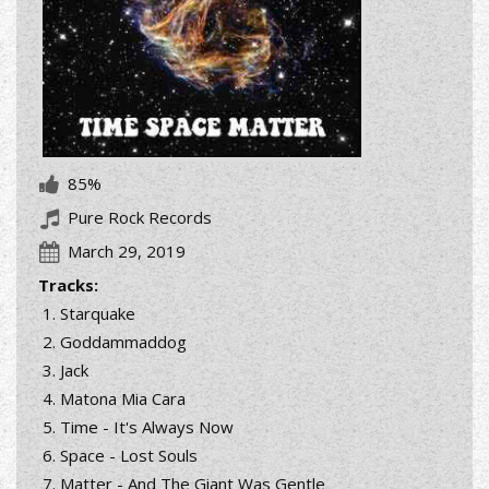
85%
Pure Rock Records
March 29, 2019
Tracks:
Starquake
Goddammaddog
Jack
Matona Mia Cara
Time - It's Always Now
Space - Lost Souls
Matter - And The Giant Was Gentle