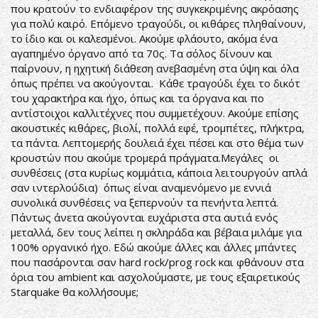
που κρατούν το ενδιαφέρον της συγκεκριμένης ακρόασης
για πολύ καιρό. Επόμενο τραγούδι, οι κιθάρες πληθαίνουν,
το ίδιο και οι καλεσμένοι. Ακούμε φλάουτο, ακόμα ένα
αγαπημένο όργανο από τα 70ς. Τα σόλος δίνουν και
παίρνουν, η ηχητική διάθεση ανεβασμένη στα ύψη και όλα
όπως πρέπει να ακούγονται. Kάθε τραγούδι έχει το δικότ
του χαρακτήρα και ήχο, όπως και τα όργανα και πο
αντίστοιχοι καλλιτέχνες που συμμετέχουν. Ακούμε επίσης
ακουστικές κιθάρες, βιολί, πολλά εφέ, τρομπέτες, πλήκτρα,
τα πάντα. Λεπτομερής δουλειά έχει πέσει και στο θέμα των
κρουστών που ακούμε τρομερά πράγματα.Μεγάλες οι
συνθέσεις (στα κυρίως κομμάτια, κάποια λειτουργούν απλά
σαν ιντερλούδια) όπως είναι αναμενόμενο με εννιά
συνολικά συνθέσεις να ξεπερνούν τα πενήντα λεπτά.
Πάντως άνετα ακούγονται ευχάριστα στα αυτιά ενός
μεταλλά, δεν τους λείπει η σκληράδα και βέβαια μιλάμε για
100% οργανικό ήχο. Εδώ ακούμε άλλες και άλλες μπάντες
που πασάρονται σαν hard rock/prog rock και φθάνουν στα
όρια του ambient και ασχολούμαστε, με τους εξαιρετικούς
Starquake θα κολλήσουμε;