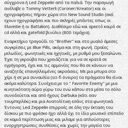
σύγχρονα ή Led Zeppelin από τα παλιά. Την παραγωγή
ανέλαβε ο Tommy Vetterli (Coroner/Kreator) και οι
ηχογραφήσεις πήραν χώρα στο New Sound Studio (εκεί
εχουν ηχογραφήσει και πιο σκληρές μπάντες οπως οι
Eluveitie ή οι Battalion). Διαθέσιμο εδώ και αρκετό καιρό σε
cd αλλά και gatefold βινύλιο (800 τεμάχια).
Εναρκτήριο τραγούδι το ‘’Brother’’ και στο μυαλό άμεσες
συγκρίσεις με Blue Pills, ακόμα και στη φωνή. Ωραίες
μελωδίες, φωνητικές και ηχητικές, με ρυθμό μου ξεσαλώνει.
Έχει τη γκρούβα που χρειάζεται για να σε κρατά σε
εγρήγορση, έχει και τις αρμονίες που θα σε κάνουν να
αναζητάς επανηλλειμένες ακροάσεις. Με μια μπυρα στο
χέρι ή σε μια συναυλία (sci-fi όνειρο) τα πράγματα θα είναι
ακόμα καλύτερα. Συνέχεια με το ‘’ Favorite Enemy’’ με μια
κινητικότατη αύρα γύρω του ενώ κάπου στα μέσα το σόλο
συνοδεύεται και από ήχους Darbuka (κάτι σαν
τουμπερλέκι) και μια Ανατολίτικη εσάνς στα φωνητικά.
Έντονες Led Zeppelin επιρροές σε όλη την έκταση του
δίσκου με πιο φρέσκο ήχο αλλά όχι το ίδιο μουσικό επίπεδο
σε καμιά περίπτωση μιας και μιλαμε για απλούστερες
ενορχηστρώσεις συνθέσεις και χωρίς την μαγεία του