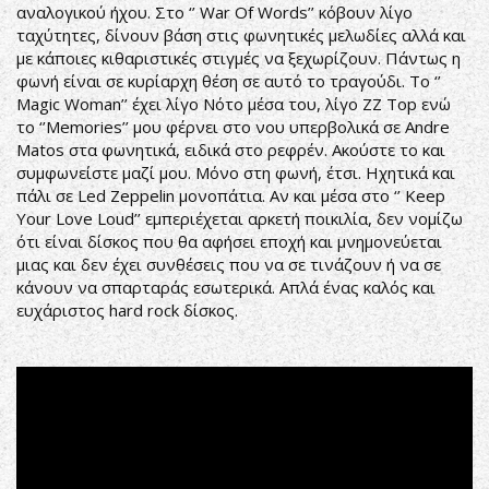
αναλογικού ήχου. Στο ‘’ War Of Words’’ κόβουν λίγο
ταχύτητες, δίνουν βάση στις φωνητικές μελωδίες αλλά και
με κάποιες κιθαριστικές στιγμές να ξεχωρίζουν. Πάντως η
φωνή είναι σε κυρίαρχη θέση σε αυτό το τραγούδι. Το ‘’
Magic Woman’’ έχει λίγο Νότο μέσα του, λίγο ZZ Top ενώ
το ‘’Memories’’ μου φέρνει στο νου υπερβολικά σε Andre
Matos στα φωνητικά, ειδικά στο ρεφρέν. Ακούστε το και
συμφωνείστε μαζί μου. Μόνο στη φωνή, έτσι. Ηχητικά και
πάλι σε Led Zeppelin μονοπάτια. Αν και μέσα στο ‘’ Keep
Your Love Loud’’ εμπεριέχεται αρκετή ποικιλία, δεν νομίζω
ότι είναι δίσκος που θα αφήσει εποχή και μνημονεύεται
μιας και δεν έχει συνθέσεις που να σε τινάζουν ή να σε
κάνουν να σπαρταράς εσωτερικά. Απλά ένας καλός και
ευχάριστος hard rock δίσκος.