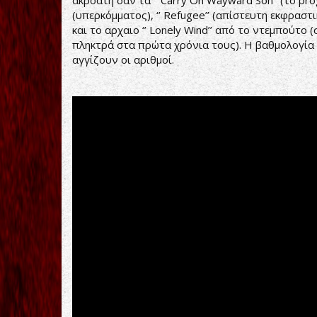
(υπερκόμματος), ‘’ Refugee’’ (απίστευτη εκφρασ
και το αρχαιο ‘’ Lonely Wind’’ από το ντεμπούτο
πληκτρά στα πρώτα χρόνια τους). Η βαθμολογία 
αγγίζουν οι αριθμοί.