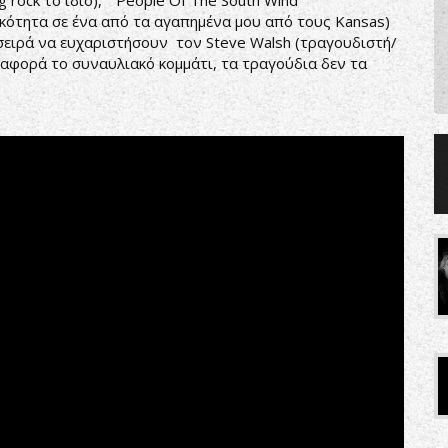
τικότητα σε ένα από τα αγαπημένα μου από τους Kansas)
 (σειρά να ευχαριστήσουν τον Steve Walsh (τραγουδιστή/
αφορά το συναυλιακό κομμάτι, τα τραγούδια δεν τα