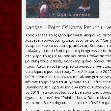
Kansas ‎– Point Of Know Return (Liv
Τους Kansas τους ξέρουμε ΟΛΟΙ. Ακόμαι και αυτο
λατρεύει τραγούδια-χιτάκια τους όπως τα ‘’ Carry
γνωρίζει καν το όνομα της μπάντας. Και όμως τα
πολυλογούμε. Η ιδιαίτερη αυτή Progressive Rock
στη χωρα τους (ΗΠΑ) όσο και στον υπόλοιπο πλαν
μουσική τους. Δεκαέξι δολοκληρωμένοι δίσκοι, π
πολυπλατινένιοι (επισης πλατινένιος ο live δίσκο
να μιλήσει η μουσική τους. Το καλοκαίρι του 20
Of Presence’’ (
https://www.metalzone.gr/review
κάνανε τουρνέ για τα 40 χρόνια του ‘’Leftovertu
Beyond ήρθε η ώρα να κάνουν κάτι αντίστοιχο για
το 2018 ( τα τραγούδια του Live είναι από συναυ
έχουμε το διπλό live “Point of Know Return Liv
Music σαν διπλό digipak cd ή τριπλο βινύλιο (μα
Ας τα πάρουμε με τη σειρά. Η παρούσα σύνθεση 