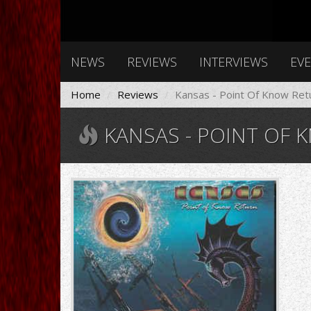
NEWS
REVIEWS
INTERVIEWS
EV
Home
Reviews
Kansas - Point Of Know Ret
KANSAS - POINT OF 
R-
18931630-
1622291134-
8780.jpeg.jpg