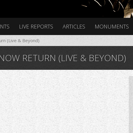
ENTS
LIVE REPORTS
ARTICLES
MONUMENTS
urn (Live & Beyond)
KNOW RETURN (LIVE & BEYOND)