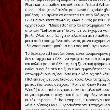
Ehart και τον αυθεντικό κιθαρίστα Richard Willia
Ronnie Platt (φωνή/πλήκτρα), David Ragsdale (βιο
(κιθάρα). Το πρώτο cd αποτελείται από διάφορα τ
Εδώ θα ακούσετε παλιούς ύμνους (70ς μα και 80ς) σ
ορχηστρικό ‘’ "Musicatto" από το υποτιμημένο ‘’P
από τον ‘’Leftoverture’’ δισκο, με τα έγχορδα να 
βιολί. Όλοι τους άψογα εκτελεστικά με το αυθε
μετά από τόσα χρόνια κάνοντας με να εύχομαι ν
‘’δεινοσαυρικές’’ (κούνια που σας κούναγε) συναυ
Το δεύτερο cd ξεκινάει όπως είναι αναμενόμενο με
δεν υπάρχει κάτι άλλο να γραφτεί για αυτό το 
και καλύτερα από άλλους. Στη ζωντανή φόρμα (π
ενθουσιασμός στο παίξιμο είναι εμφανέστατος. 
απολαμβάνουν εξίσου όσο και ο κόσμος από κάτω 
ΠΙΟ επιτυχημένους δίσκους τους. Όλα τα τραγούδ
με πανέξυπνους στίχους. ‘’ Point of Know Return’’, ‘’
Wind’’ ( στο οποίο ευχαριστούν το παλιό κιθαρί
συγκεκριμένου υπερχιτ και όπως παραδέχονται κα
αυτό), ‘’ Sparks Of The Tempest’’, ‘’ Nobody's Ho
λέμε ο δίσκος ΟΛΟΣ. Προσθέστε ότι υπάρχουν α
ακροατή σαν τα ‘’ Carry On Wayward Son’’ (το prog 