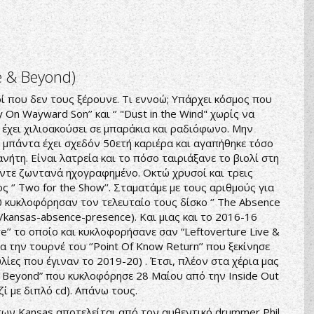
e & Beyond)
ί που δεν τους ξέρουνε. Τι εννοώ; Υπάρχει κόσμος που
 On Wayward Son’’ και ‘’ "Dust in the Wind" χωρίς να
 έχει χιλιοακούσει σε μπαράκια και ραδιόφωνο. Μην
 μπάντα έχει σχεδόν 50ετή καριέρα και αγαπήθηκε τόσο
ήτη. Είναι λατρεία και το πόσο ταιριάξανε το βιολί στη
έντε ζωντανά ηχογραφημένο. Οκτώ χρυσοί και τρεις
ς ‘’ Two for the Show’’. Σταματάμε με τους αριθμούς για
20 κυκλοφόρησαν τον τελευταίο τους δίσκο ‘’ The Absence
s/kansas-absence-presence
). Και μιας και το 2016-16
re’’ το οποίο και κυκλοφορήσανε σαν “Leftoverture Live &
 την τουρνέ του ‘’Point Of Know Return’’ που ξεκίνησε
λίες που έγιναν το 2019-20) . Έτσι, πλέον στα χέρια μας
e & Beyond” που κυκλοφόρησε 28 Μαίου από την Inside Out
ζί με διπλό cd). Απάνω τους.
των Kansas αποτελείται από τον αυθεντικό drummer Phil