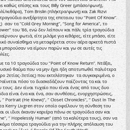
ms καθώς επίσης και τους Billy Greer (μπάσο/φωνή),
λί/κιθάρα), Tom Brislin (πλήκτρα/φωνή) και Zak Rizvi
ραγούδια ανεξάρτητα της επετειου του ‘’Point Of Know’’.
αν τα ‘’Cold Grey Morning’’, ‘’Song for America’’, το
ower’’ του ’86, ενώ δεν λείπουν και πάλι τρία τραγούδια
παίρνουν φωτιά, είτε μιλάμε για κιθάρες, είτε μπάσο, είτε
ντικό συναίσθημα να μεταφέρεται στον αέρα αρκετά πιστά
α μπορούσαν να είμουν παρών και γω σε αυτές τις
λίες.
 τα 10 τραγούδια του ‘’Point of Know Return’’. Ντάξει,
μουσικό θαύμα που να μην έχει ήδη αποτυπωθεί παλιότερα
ρο 2ετίας-3ετίας) που εκτελέστηκαν τα συγκεκριμένα, ο
Φαίνεται πόσο το διασκεδάζουν παίζοντας τα και το
τους. Δεν είναι τυχαίο που είναι ένας από τους δυο
ια είναι ένα και ένα, σαν συνθέσεις, ενορχηστρώσεις,
 Portrait (He Knew)’’, ‘’ Closet Chronicles’’, ‘’ Dust In The
στα Kerry Livgren στον οποίο οφείλουν τη σύνθεση του
ι οι ιδιοι έκαναν καριέρα πάνω σε τραγούδια σαν και
me’’, ‘’ Hopelessly Human’’ (από τα καλύτερα τους), σαν να
κόμα τέσσερα τραγούδια για την πλήρης απόλαυση του
rock το ίδιο), ‘’ People Of The South Wind’’