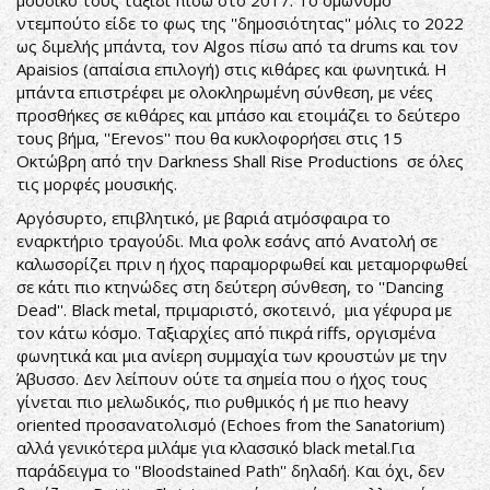
μουσικό τους ταξίδι πίσω στο 2017. Το ομώνυμο
ντεμπούτο είδε το φως της ''δημοσιότητας'' μόλις το 2022
ως διμελής μπάντα, τον Algos πίσω από τα drums και τον
Apaisios (απαίσια επιλογή) στις κιθάρες και φωνητικά. Η
μπάντα επιστρέφει με ολοκληρωμένη σύνθεση, με νέες
προσθήκες σε κιθάρες και μπάσο και ετοιμάζει το δεύτερο
τους βήμα, ''Erevos'' που θα κυκλοφορήσει στις 15
Οκτώβρη από την Darkness Shall Rise Productions σε όλες
τις μορφές μουσικής.
Αργόσυρτο, επιβλητικό, με βαριά ατμόσφαιρα το
εναρκτήριο τραγούδι. Μια φολκ εσάνς από Ανατολή σε
καλωσορίζει πριν η ήχος παραμορφωθεί και μεταμορφωθεί
σε κάτι πιο κτηνώδες στη δεύτερη σύνθεση, το ''Dancing
Dead''. Black metal, πριμαριστό, σκοτεινό, μια γέφυρα με
τον κάτω κόσμο. Ταξιαρχίες από πικρά riffs, οργισμένα
φωνητικά και μια ανίερη συμμαχία των κρουστών με την
Άβυσσο. Δεν λείπουν ούτε τα σημεία που ο ήχος τους
γίνεται πιο μελωδικός, πιο ρυθμικός ή με πιο heavy
oriented προσανατολισμό (Echoes from the Sanatorium)
αλλά γενικότερα μιλάμε για κλασσικό black metal.Για
παράδειγμα το ''Bloodstained Path'' δηλαδή. Και όχι, δεν