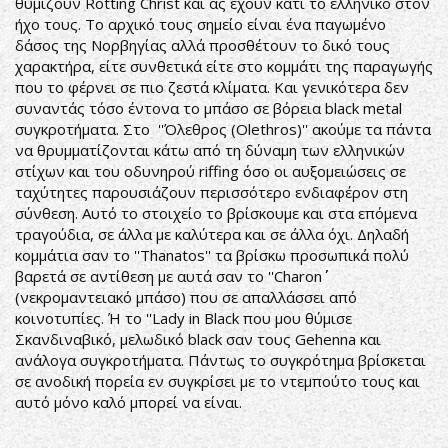
θυμίζουν Rotting Christ και ας έχουν κάτι το ελληνικό στον
ήχο τους. Το αρχικό τους σημείο είναι ένα παγωμένο
δάσος της Νορβηγίας αλλά προσθέτουν το δικό τους
χαρακτήρα, είτε συνθετικά είτε στο κομμάτι της παραγωγής
που το φέρνει σε πιο ζεστά κλίματα. Και γενικότερα δεν
συναντάς τόσο έντονα το μπάσο σε βόρεια black metal
συγκροτήματα. Στο ''Όλεθρος (Olethros)'' ακούμε τα πάντα
να θρυμματίζονται κάτω από τη δύναμη των ελληνικών
στίχων και του οδυνηρού riffing όσο οι αυξομειώσεις σε
ταχύτητες παρουσιάζουν περισσότερο ενδιαφέρον στη
σύνθεση. Αυτό το στοιχείο το βρίσκουμε και στα επόμενα
τραγούδια, σε άλλα με καλύτερα και σε άλλα όχι. Δηλαδή
κομμάτια σαν το ''Thanatos'' τα βρίσκω προσωπικά πολύ
βαρετά σε αντίθεση με αυτά σαν το ''Charon΄΄
(νεκρομαντειακό μπάσο) που σε απαλλάσσει από
κοινοτυπίες. Ή το ''Lady in Black που μου θύμισε
Σκανδιναβικό, μελωδικό black σαν τους Gehenna και
ανάλογα συγκροτήματα. Πάντως το συγκρότημα βρίσκεται
σε ανοδική πορεία εν συγκρίσει με το ντεμπούτο τους και
αυτό μόνο καλό μπορεί να είναι.