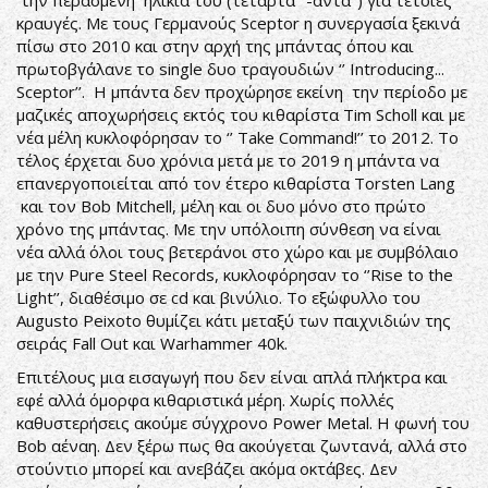
την περασμένη ηλικία του (τέταρτα ‘’-άντα’’) για τέτοιες
κραυγές. Με τους Γερμανούς Sceptor η συνεργασία ξεκινά
πίσω στο 2010 και στην αρχή της μπάντας όπου και
πρωτοβγάλανε το single δυο τραγουδιών ‘’ Introducing...
Sceptor’’. Η μπάντα δεν προχώρησε εκείνη την περίοδο με
μαζικές αποχωρήσεις εκτός του κιθαρίστα Tim Scholl και με
νέα μέλη κυκλοφόρησαν το ‘’ Take Command!’’ το 2012. Το
τέλος έρχεται δυο χρόνια μετά με το 2019 η μπάντα να
επανεργοποιείται από τον έτερο κιθαρίστα Torsten Lang
και τον Bob Mitchell, μέλη και οι δυο μόνο στο πρώτο
χρόνο της μπάντας. Με την υπόλοιπη σύνθεση να είναι
νέα αλλά όλοι τους βετεράνοι στο χώρο και με συμβόλαιο
με την Pure Steel Records, κυκλοφόρησαν το ‘’Rise to the
Light’’, διαθέσιμο σε cd και βινύλιο. Το εξώφυλλο του
Augusto Peixoto θυμίζει κάτι μεταξύ των παιχνιδιών της
σειράς Fall Out και Warhammer 40k.
Επιτέλους μια εισαγωγή που δεν είναι απλά πλήκτρα και
εφέ αλλά όμορφα κιθαριστικά μέρη. Χωρίς πολλές
καθυστερήσεις ακούμε σύγχρονο Power Metal. Η φωνή του
Bob αέναη. Δεν ξέρω πως θα ακούγεται ζωντανά, αλλά στο
στούντιο μπορεί και ανεβάζει ακόμα οκτάβες. Δεν