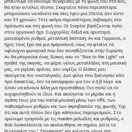
μπαίνουμε να κάνουμε συγκρίσεις με τη φωνή του στα 80ς,
θα ήταν εντελώς άτοπο. Σκεφτείτε πόσα περισσότερα
μπορούσατε να κάνετε και σεις πριν μια 35ετία; Δεν είστε
καν 35 χρονών; Τότε ακόμα περισσότερος σεβασμός στο
πρόσωπο και στη φωνή του. Οι Sceptor βασίζονται πολύ
στον οργανικό ήχο. Συγχορδίες δεξιά και αριστερά,
μανιασμένοι ρυθμοί, μεταλλική έκσταση. Αν και Γερμανοί, ο
ήχος τους έχει και μια Αμερικανιά, ίσως να φταίνε τα
υψίσυχνα φωνητικά που δεν συνηθίζονται στην Ευρώπη.
Αν θα μπορούσε ένας δίσκος σαν το ‘’Rise to the Light’’ να
ηγηθεί της σκηνής, να φέρει νέους μεταλλάδες στη μουσική
μας, να γεμίσει αρένες. Δεν νομίζω. Ο δίσκος μου
ακούγεται πιο νοσταλγικός. Δυο φίλοι που ξεκίνησαν κάτι
προ δεκαετίας, δεν τα κατάφεραν για τον α ή β λόγο και
είπαν να κάνουν άλλη μια προσπάθεια. Πιο πολύ να το
ευχαριστηθούν οι ίδιοι. Και ακούγεται το μεράκι και η
αγάπη τους για την metal μoυσική μέσω των riffs, των
παθιασμένων ρυθμών και των ακροβασιών της φωνής. Όχι
ότι και αυτή πλέον δεν έχει κάποιους περιορισμούς. Στο
ομώνυμο τραγούδι με τις maiden μελωδίες και ρυθμούς, ο
Bob δυσκολεύεται να ακολουθήσει σε σημεία. Δείτε το
βιντεοκλιπ του ‘’ Dissension’’ και κρίνεται μόνοι σας.