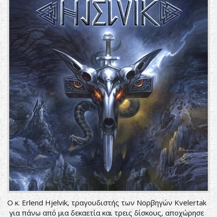
Ο κ. Erlend Hjelvik, τραγουδιστής των Νορβηγών Kvelertak
για πάνω από μια δεκαετία και τρεις δίσκους, αποχώρησε