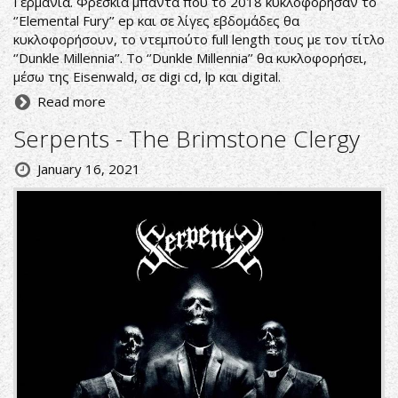
Γερμανία. Φρέσκια μπάντα που το 2018 κυκλοφόρησαν το
‘’Elemental Fury’’ ep και σε λίγες εβδομάδες θα
κυκλοφορήσουν, το ντεμπούτο full length τους με τον τίτλο
‘’Dunkle Millennia’’. Το ‘’Dunkle Millennia’’ θα κυκλοφορήσει,
μέσω της Eisenwald, σε digi cd, lp και digital.
Read more
Serpents - The Brimstone Clergy
January 16, 2021