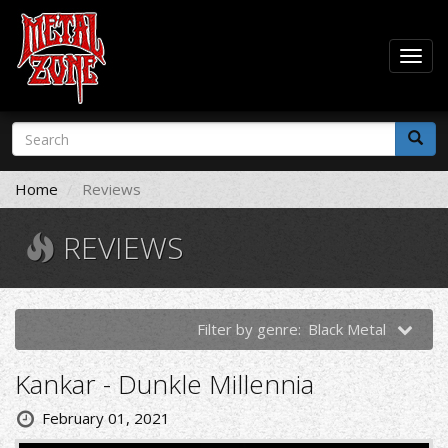
Togg
navig
Skip
Search
to
form
main
Search
content
Home
Reviews
REVIEWS
Filter by genre:
Black Metal
Kankar - Dunkle Millennia
February 01, 2021