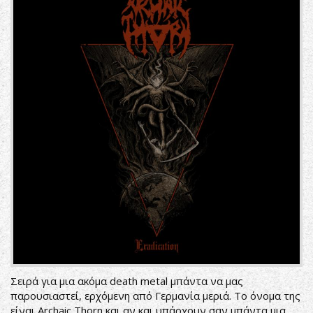
Σειρά για μια ακόμα death metal μπάντα να μας
παρουσιαστεί, ερχόμενη από Γερμανία μεριά. Το όνομα της
είναι Archaic Thorn και αν και υπάρχουν σαν μπάντα μια