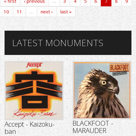
« first
‹ previous
…
3
4
5
6
7
8
9
10
11
…
next ›
last »
LATEST MONUMENTS
BLACKFOOT -
Accept - Kaizoku-
MARAUDER
ban