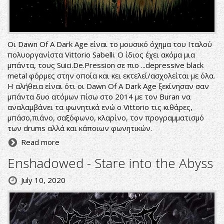
Οι Dawn Of A Dark Age είναι το μουσικό όχημα του Ιταλού
πολυοργανίστα Vittorio Sabelli. Ο ίδιος έχει ακόμα μια
μπάντα, τους Suici.De.Pression σε πιο ...depressive black
metal φόρμες στην οποία και κει εκτελεί/ασχολείται με όλα.
Η αλήθεια είναι ότι οι Dawn Of A Dark Age ξεκίνησαν σαν
μπάντα δυο ατόμων πίσω στο 2014 με τον Buran να
αναλαμβάνει τα φωνητικά ενώ ο Vittorio τις κιθάρες,
μπάσο,πιάνο, σαξόφωνο, κλαρίνο, τον προγραμματισμό
των drums αλλά και κάποιων φωνητικών.
Read more
Enshadowed - Stare into the Abyss
July 10, 2020