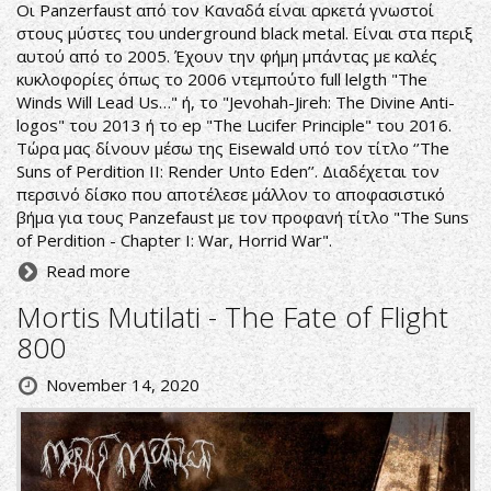
Οι Panzerfaust από τον Καναδά είναι αρκετά γνωστοί
στους μύστες του underground black metal. Είναι στα περιξ
αυτού από το 2005. Έχουν την φήμη μπάντας με καλές
κυκλοφορίες όπως το 2006 ντεμπούτο full lelgth "The
Winds Will Lead Us…" ή, το "Jevohah-Jireh: The Divine Anti-
logos" του 2013 ή το ep "The Lucifer Principle" του 2016.
Τώρα μας δίνουν μέσω της Eisewald υπό τον τίτλο ‘’The
Suns of Perdition II: Render Unto Eden’’. Διαδέχεται τον
περσινό δίσκο που αποτέλεσε μάλλον το αποφασιστικό
βήμα για τους Panzefaust με τον προφανή τίτλο "The Suns
of Perdition - Chapter I: War, Horrid War".
Read more
Mortis Mutilati - The Fate of Flight
800
November 14, 2020