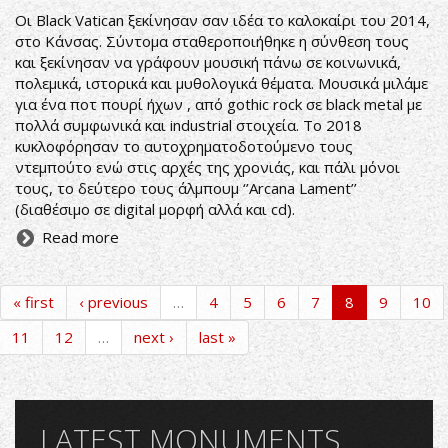
Οι Black Vatican ξεκίνησαν σαν ιδέα το καλοκαίρι του 2014,
στο Κάνσας. Σύντομα σταθεροποιήθηκε η σύνθεση τους
και ξεκίνησαν να γράφουν μουσική πάνω σε κοινωνικά,
πολεμικά, ιστορικά και μυθολογικά θέματα. Μουσικά μιλάμε
για ένα ποτ πουρί ήχων , από gothic rock σε black metal με
πολλά συμφωνικά και industrial στοιχεία. To 2018
κυκλοφόρησαν το αυτοχρηματοδοτούμενο τους
ντεμπούτο ενώ στις αρχές της χρονιάς, και πάλι μόνοι
τους, το δεύτερο τους άλμπουμ ‘’Arcana Lament’’
(διαθέσιμο σε digital μορφή αλλά και cd).
Read more
« first
‹ previous
…
4
5
6
7
8
9
10
11
12
…
next ›
last »
LATEST MONUMENTS