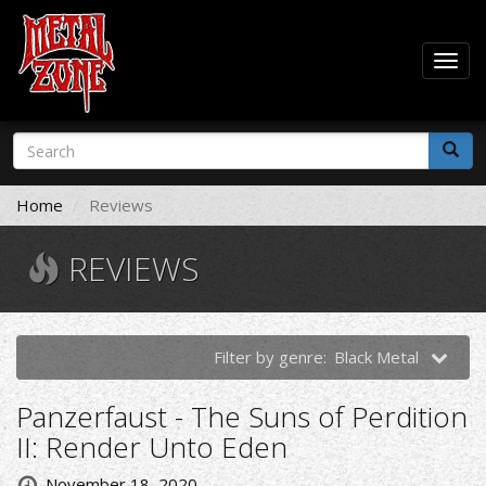
Togg
navig
Skip
Search
to
form
main
Search
content
Home
Reviews
REVIEWS
Filter by genre:
Black Metal
Panzerfaust - The Suns of Perdition
II: Render Unto Eden
November 18, 2020