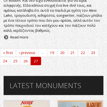
Of Bodom. Και δεν είχα ενθουσιαστεί για να είμαι
ειληκρινής. Είδα κάποια στιγμή ένα live dvd τους, και
αμέσως κατάλαβα ότι αυτά τα παιδιά με ηγέτη τον Alexi
Laiho, τραγουδιστή, κιθαρίστα, songwriter, παίζουν μπάλα
με ένα τέτοιο τρόπο που δεν μου αρέσει, αλλά αυτόν τον
τρόπο παιχνιδιού τον κατέχουν και τον παίζουν πολύ
καλά, κερδίζοντας βαθμούς.
Read more
« first
‹ previous
…
19
20
21
22
23
24
25
26
27
LATEST MONUMENTS