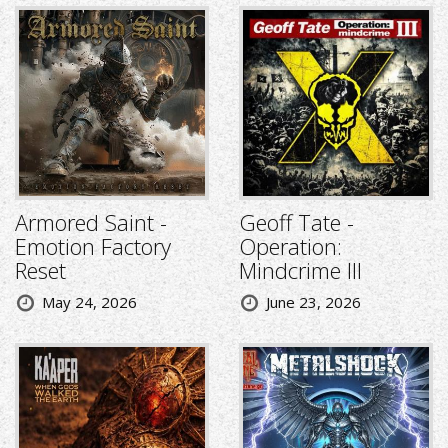
Armored Saint -
Geoff Tate -
Emotion Factory
Operation:
Reset
Mindcrime III
May 24, 2026
June 23, 2026