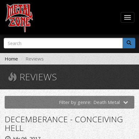
Togg
navig
Skip
Search
to
form
main
Search
content
Home
Reviews
REVIEWS
Filter by genre:
Death Metal
DECEMBERANCE - CONCEIVING
HELL
July 06, 2017