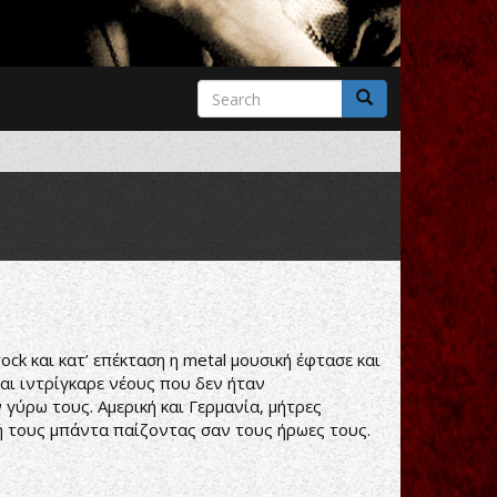
Search
form
Search
ck και κατ’ επέκταση η metal μουσική έφτασε και
και ιντρίγκαρε νέους που δεν ήταν
 γύρω τους. Αμερική και Γερμανία, μήτρες
κή τους μπάντα παίζοντας σαν τους ήρωες τους.