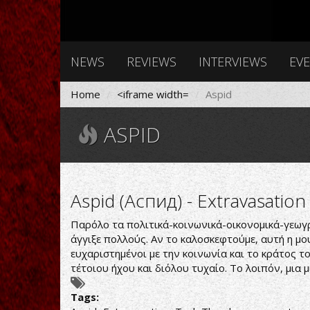
NEWS
REVIEWS
INTERVIEWS
EV
Home
<iframe width=
Aspid
ASPID
Aspid (Аспид) - Extravasati
Παρόλο τα πολιτικά-κοινωνικά-οικονομικά-γεωγρα
άγγιξε πολλούς. Αν το καλοσκεφτούμε, αυτή η μου
ευχαριστημένοι με την κοινωνία και το κράτος τ
τέτοιου ήχου και διόλου τυχαίο. Το λοιπόν, μια
Tags: