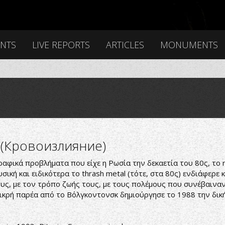
ENTS
LIVE REPORTS
ARTICLES
MONUMENTS
on (Кровоизлияние)
φικά προβλήματα που είχε η Ρωσία την δεκαετία του 80ς, το ro
σική και ειδικότερα το thrash metal (τότε, στα 80ς) ενδιάφερε 
ους, με τον τρόπο ζωής τους, με τους πολέμους που συνέβαιναν
 μικρή παρέα από το Βόλγκοντονσκ δημιούργησε το 1988 την δι