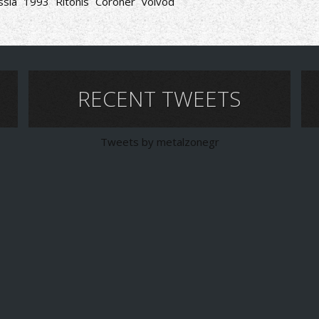
ssia
1993
Ritonis
Coroner
voivod
RECENT TWEETS
Tweets by metalzonegr