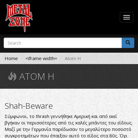
Togg
navig
Skip
Search
to
form
main
Search
content
Home
<iframe width=
Atom H
ATOM H
Shah-Beware
Σύμφωνοι, το thrash γεννήθηκε Αμερική και από εκεί
βγήκαν οι περισσότερες από τις καλές μπάντες του είδους.
Μαζί με την Γερμανία παρέδωσαν το μεγαλύτερο ποσοστό
συγκροτημάτων που έπαιξαν αυτό το είδος στα 80ς. Όχι