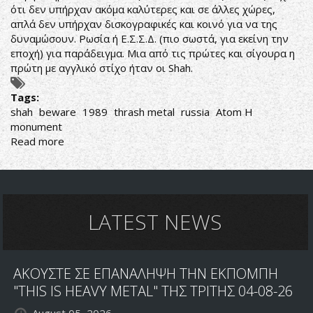
ότι δεν υπήρχαν ακόμα καλύτερες και σε άλλες χώρες,
απλά δεν υπήρχαν δισκογραφικές και κοινό για να της
δυναμώσουν. Ρωσία ή Ε.Σ.Σ.Δ. (πιο σωστά, για εκείνη την
εποχή) για παράδειγμα. Μια από τις πρώτες και σίγουρα η
πρώτη με αγγλικό στίχο ήταν οι Shah.
Tags:
shah
beware
1989
thrash metal
russia
Atom H
monument
Read more
about
Shah-
Beware
LATEST NEWS
ΑΚΟΥΣΤΕ ΣΕ ΕΠΑΝΑΛΗΨΗ ΤΗΝ ΕΚΠΟΜΠΗ
"THIS IS HEAVY METAL" ΤΗΣ ΤΡΙΤΗΣ 04-08-26