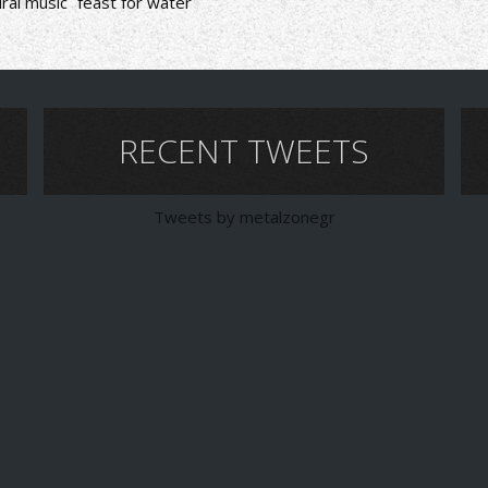
ral music
feast for water
RECENT TWEETS
Tweets by metalzonegr