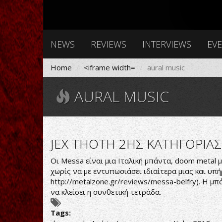
NEWS
REVIEWS
INTERVIEWS
EV
Home
<iframe width=
aural music
AURAL MUSIC
JEX THOTH 2ΗΣ ΚΑΤΗΓΟΡΙΑΣ
Οι Messa είναι μια Ιταλική μπάντα, doom metal μ
χωρίς να με εντυπωσιάσει ιδιαίτερα μιας και υπ
http://metalzone.gr/reviews/messa-belfry
). Η μ
να κλείσει η συνθετική τετράδα.
Tags: