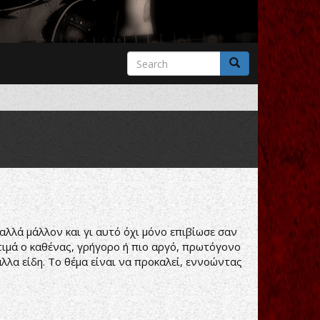
Search
form
Search
 αλλά μάλλον και γι αυτό όχι μόνο επιβίωσε σαν
τιμά ο καθένας, γρήγορο ή πιο αργό, πρωτόγονο
άλλα είδη. Το θέμα είναι να προκαλεί, εννοώντας