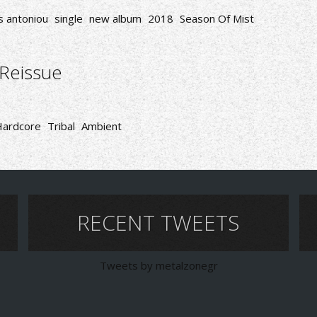
s antoniou
single
new album
2018
Season Of Mist
Reissue
Hardcore
Tribal
Ambient
RECENT TWEETS
Tweets by metalzonegr