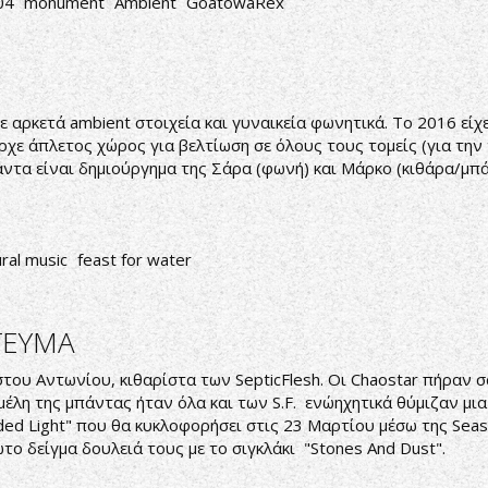
04
monument
Ambient
GoatowaRex
ε αρκετά ambient στοιχεία και γυναικεία φωνητικά. Το 2016 είχε
ήρχε άπλετος χώρος για βελτίωση σε όλους τους τομείς (για την
πάντα είναι δημιούργημα της Σάρα (φωνή) και Μάρκο (κιθάρα/μπ
ral music
feast for water
ΓΕΥΜΑ
στου Αντωνίου, κιθαρίστα των SepticFlesh. Οι Chaostar πήραν σ
 μέλη της μπάντας ήταν όλα και των S.F. ενώηχητικά θύμιζαν μι
d Light" που θα κυκλοφορήσει στις 23 Μαρτίου μέσω της Season
ο δείγμα δουλειά τους με το σιγκλάκι "Stones And Dust".