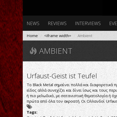
NEWS
REVIEWS
INTERVIEWS
EV
Home
<iframe width=
Ambient
AMBIENT
Urfaust-Geist ist Teufel
Το Black Metal σημαίνει πολλά και διαφορετικά π
είδος αλλά συνεχίζει και δίνει ίσως και τους π
ή πιο μελωδικό, με σατανιστική θεματολογία ή όχ
πρώτα από όλα τον ακροατή. Οι Ολλανδοί Urfau
Tags: