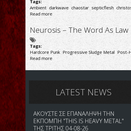
Tags:
Ambient
darkwave
chaostar
septicflesh
christo
Read more
about
CHAOSTAR-
ΣΚΟΤΕΙΝΟ
Neurosis – The Word As Law 
ΠΡΟΓΕΥΜΑ
Tags:
Hardcore Punk
Progressive Sludge Metal
Post-
Read more
about
Neurosis
–
The
Word
As
LATEST NEWS
Law
Reissue
ΑΚΟΥΣΤΕ ΣΕ ΕΠΑΝΑΛΗΨΗ ΤΗΝ
ΕΚΠΟΜΠΗ "THIS IS HEAVY METAL"
ΤΗΣ ΤΡΙΤΗΣ 04-08-26