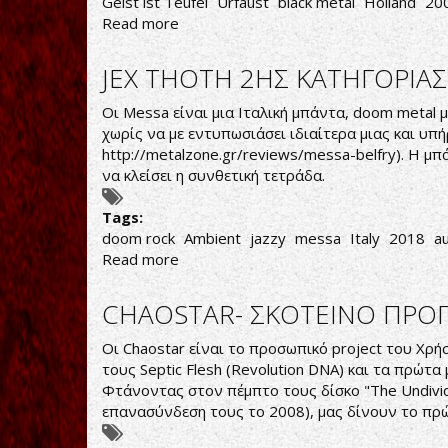
Geist ist Teufel
Urfaust
black metal
Holland
20
Read more
about
Urfaust-
Geist
JEX THOTH 2ΗΣ ΚΑΤΗΓΟΡΙΑΣ
ist
Teufel
Οι Messa είναι μια Ιταλική μπάντα, doom metal μ
χωρίς να με εντυπωσιάσει ιδιαίτερα μιας και υπ
http://metalzone.gr/reviews/messa-belfry
). Η μ
να κλείσει η συνθετική τετράδα.
Tags:
doom rock
Ambient
jazzy
messa
Italy
2018
au
Read more
about
JEX
THOTH
CHAOSTAR- ΣΚΟΤΕΙΝΟ ΠΡΟ
2ΗΣ
ΚΑΤΗΓΟΡΙΑΣ
Οι Chaostar είναι το προσωπικό project του Χρή
τους Septic Flesh (Revolution DNA) και τα πρώτα
Φτάνοντας στον πέμπτο τους δίσκο "The Undivide
επανασύνδεση τους το 2008), μας δίνουν το πρώτ