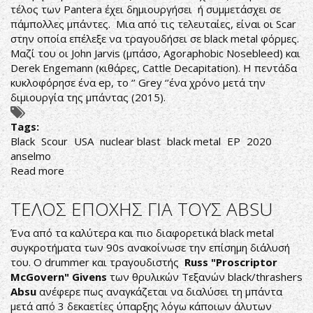
τέλος των Pantera έχει δημιουργήσει ή συμμετάσχει σε
πάμπολλες μπάντες. Μια από τις τελευταίες, είναι οι Scar
στην οποία επέλεξε να τραγουδήσει σε black metal φόρμες.
Μαζί του οι John Jarvis (μπάσο, Agoraphobic Nosebleed) και
Derek Engemann (κιθάρες, Cattle Decapitation). Η πεντάδα
κυκλοφόρησε ένα ep, το ‘’ Grey ‘’ένα χρόνο μετά την
διμιουργία της μπάντας (2015).
Tags:
Black
Scour
USA
nuclear blast
black metal
EP
2020
anselmo
Read more
about
Scour-
Black
TEΛΟΣ ΕΠΟΧΗΣ ΓΙΑ ΤΟΥΣ ABSU
Ένα από τα καλύτερα και πιο διαφορετικά black metal
συγκροτήματα των 90s ανακοίνωσε την επίσημη διάλυσή
του. Ο drummer και τραγουδιστής
Russ "
Proscriptor
McGovern" Givens
των θρυλικών Tεξανών black/thrashers
Absu
ανέφερε πως αναγκάζεται να διαλύσει τη μπάντα
μετά από 3 δεκαετίες ύπαρξης λόγω κάποιων άλυτων