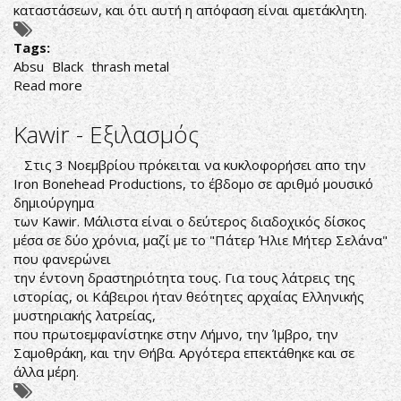
καταστάσεων, και ότι αυτή η απόφαση είναι αμετάκλητη.
Tags:
Absu
Black
thrash metal
Read more
about
TEΛΟΣ
ΕΠΟΧΗΣ
Kawir - Εξιλασμός
ΓΙΑ
ΤΟΥΣ
Στις 3 Νοεμβρίου πρόκειται να κυκλοφορήσει απο την
ABSU
Iron Bonehead Productions, το έβδομο σε αριθμό μουσικό
δημιούργημα
των Kawir. Μάλιστα είναι ο δεύτερος διαδοχικός δίσκος
μέσα σε δύο χρόνια, μαζί με το "Πάτερ Ήλιε Μήτερ Σελάνα"
που φανερώνει
την έντονη δραστηριότητα τους. Για τους λάτρεις της
ιστορίας, οι Κάβειροι ήταν θεότητες αρχαίας Ελληνικής
μυστηριακής λατρείας,
που πρωτοεμφανίστηκε στην Λήμνο, την Ίμβρο, την
Σαμοθράκη, και την Θήβα. Αργότερα επεκτάθηκε και σε
άλλα μέρη.