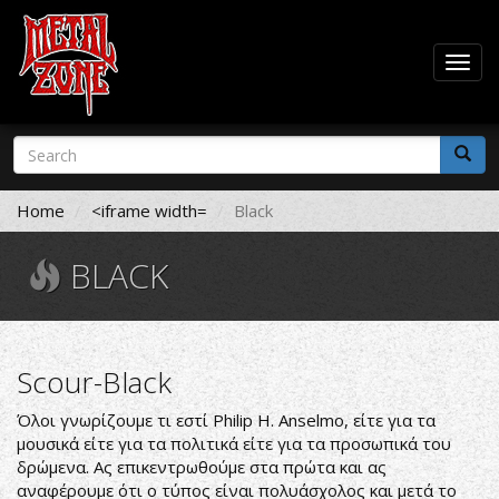
Togg
navig
Skip
Search
to
form
main
Search
content
Home
<iframe width=
Black
BLACK
Scour-Black
Όλοι γνωρίζουμε τι εστί Philip H. Anselmo, είτε για τα
μουσικά είτε για τα πολιτικά είτε για τα προσωπικά του
δρώμενα. Ας επικεντρωθούμε στα πρώτα και ας
αναφέρουμε ότι ο τύπος είναι πολυάσχολος και μετά το