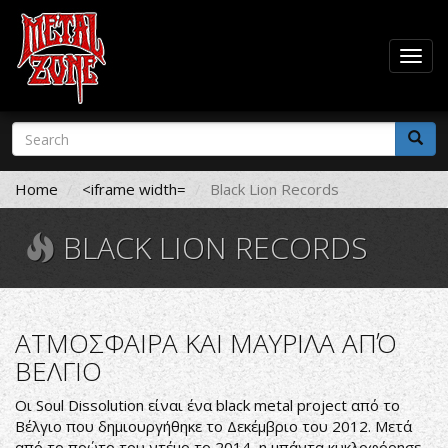
Togg
navig
Skip
Search
to
form
main
Search
content
Home
<iframe width=
Black Lion Records
BLACK LION RECORDS
ΑΤΜΟΣΦΑΙΡΑ ΚΑΙ ΜΑΥΡΙΛΑ ΑΠΌ
ΒΕΛΓΙΟ
Οι Soul Dissolution είναι ένα black metal project από το
Βέλγιο που δημιουργήθηκε το Δεκέμβριο του 2012. Μετά
από το πρώτο του ντέμο το 2014, η μπάντα κυκλοφόρησε