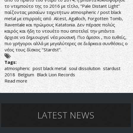
το ντεμπούτο της το 2016 με τίτλο, “Pale Distant Light’’
παίζοντας μεσαίων ταχυτήτων atmospheric / post black
metal με επιρροές από Alcest, Agalloch, Forgotten Tomb,
Raventale και πρώιμους Katatonia. Δεν πέρασε πολύς
καιρός και ήδη το ντουέτο που αποτελεί την μπάντα
άρχισε να δημιουργεί νέα μουσική. Πιο άμεσοι , πιο ευθείς,
πιο γρήγοροι αλλά με μεγαλύτερες σε διάρκεια συνθέσεις ο
νέος τους δίσκος ‘’Stardst’’.
Tags:
atmospheric
post black metal
soul dissolution
stardust
2018
Belgium
Black Lion Records
Read more
about
ΑΤΜΟΣΦΑΙΡΑ
ΚΑΙ
ΜΑΥΡΙΛΑ
ΑΠΌ
ΒΕΛΓΙΟ
LATEST NEWS