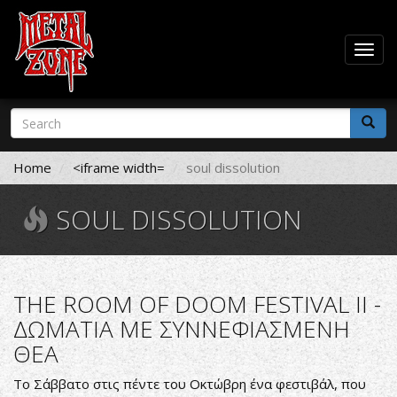
Togg
navig
Skip
Search
to
form
main
Search
content
Home
<iframe width=
soul dissolution
SOUL DISSOLUTION
THE ROOM OF DOOM FESTIVAL II -
ΔΩΜΑΤΙΑ ΜΕ ΣΥΝΝΕΦΙΑΣΜΕΝΗ
ΘΕΑ
Το Σάββατο στις πέντε του Οκτώβρη ένα φεστιβάλ, που