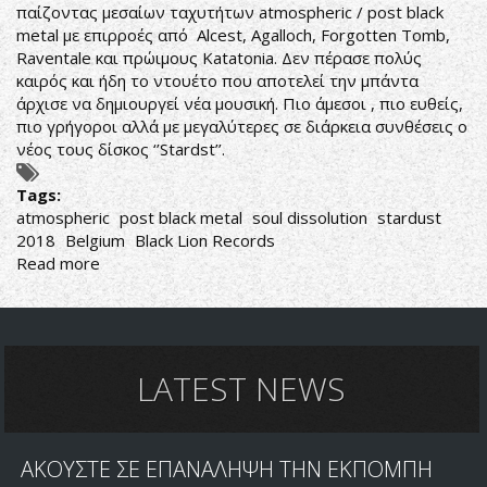
παίζοντας μεσαίων ταχυτήτων atmospheric / post black
ΣΥΝΝΕΦΙΑΣΜΕΝΗ
metal με επιρροές από Alcest, Agalloch, Forgotten Tomb,
ΘΕΑ
Raventale και πρώιμους Katatonia. Δεν πέρασε πολύς
καιρός και ήδη το ντουέτο που αποτελεί την μπάντα
άρχισε να δημιουργεί νέα μουσική. Πιο άμεσοι , πιο ευθείς,
πιο γρήγοροι αλλά με μεγαλύτερες σε διάρκεια συνθέσεις ο
νέος τους δίσκος ‘’Stardst’’.
Tags:
atmospheric
post black metal
soul dissolution
stardust
2018
Belgium
Black Lion Records
Read more
about
ΑΤΜΟΣΦΑΙΡΑ
ΚΑΙ
ΜΑΥΡΙΛΑ
ΑΠΌ
ΒΕΛΓΙΟ
LATEST NEWS
ΑΚΟΥΣΤΕ ΣΕ ΕΠΑΝΑΛΗΨΗ ΤΗΝ ΕΚΠΟΜΠΗ