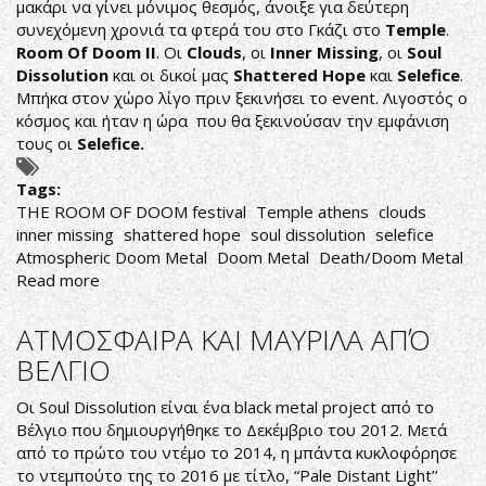
μακάρι να γίνει μόνιμος θεσμός, άνοιξε για δεύτερη
συνεχόμενη χρονιά τα φτερά του στο Γκάζι στο
Temple
.
Room Of Doom II
. Οι
Clouds
, οι
Inner Missing
, οι
Soul
Dissolution
και οι δικοί μας
Shattered Hope
και
Selefice
.
Μπήκα στον χώρο λίγο πριν ξεκινήσει το event. Λιγοστός ο
κόσμος και ήταν η ώρα που θα ξεκινούσαν την εμφάνιση
τους οι
Selefice.
Tags:
THE ROOM OF DOOM festival
Temple athens
clouds
inner missing
shattered hope
soul dissolution
selefice
Atmospheric Doom Metal
Doom Metal
Death/Doom Metal
Read more
about
THE
ROOM
ΑΤΜΟΣΦΑΙΡΑ ΚΑΙ ΜΑΥΡΙΛΑ ΑΠΌ
OF
ΒΕΛΓΙΟ
DOOM
FESTIVAL
Οι Soul Dissolution είναι ένα black metal project από το
II
Βέλγιο που δημιουργήθηκε το Δεκέμβριο του 2012. Μετά
-
από το πρώτο του ντέμο το 2014, η μπάντα κυκλοφόρησε
ΔΩΜΑΤΙΑ
το ντεμπούτο της το 2016 με τίτλο, “Pale Distant Light’’
ΜΕ