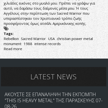
χιλιάδες εικόνες στο μυαλό μου. Πρέπει να γράψω για
αυτό, να δαμάσω τους δαίμονες μέσα μου. Ή τους
Αγγέλους στην περίπτωση των Sacred Warrior που
υπερασπίστηκαν τον Χριστιανικό τρόπο ζωής
προσφέροντας όμως ατσάλι Αμερικάνικης κοπής.
Tags:
Rebellion
Sacred Warrior
USA
christian power metal
monument
1988
intense records
Read more
about
Sacred
Warrior-
Rebellion
LATEST NEWS
ΑΚΟΥΣΤΕ ΣΕ ΕΠΑΝΑΛΗΨΗ ΤΗΝ ΕΚΠΟΜΠΗ
"THIS IS HEAVY METAL" ΤΗΣ ΠΑΡΑΣΚΕΥΗΣ 07-
08-26