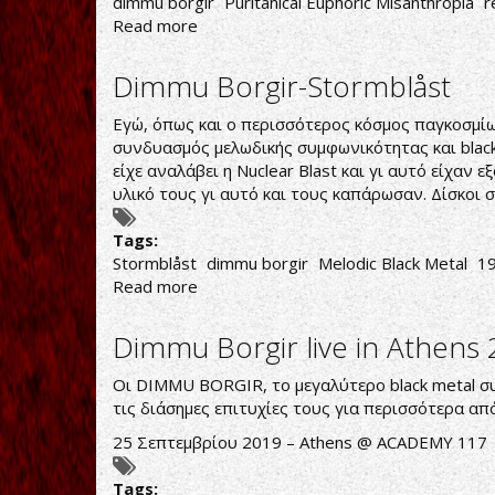
dimmu borgir
Puritanical Euphoric Misanthropia
r
Read more
about
ΞΑΝΑ
ΖΕΣΤΑΜΕΝΟ
Dimmu Borgir-Stormblåst
ΦΑΓΗΤΟ,
ΓΚΟΥΡΜΕ
Εγώ, όπως και ο περισσότερος κόσμος παγκοσμίως
συνδυασμός μελωδικής συμφωνικότητας και black
είχε αναλάβει η Nuclear Blast και γι αυτό είχαν
υλικό τους γι αυτό και τους καπάρωσαν. Δίσκοι σ
Tags:
Stormblåst
dimmu borgir
Melodic Black Metal
1
Read more
about
Dimmu
Borgir-
Dimmu Borgir live in Athens
Stormblåst
Οι DIMMU BORGIR, το μεγαλύτερο black metal συ
τις διάσημες επιτυχίες τους για περισσότερα απ
25 Σεπτεμβρίου 2019 – Athens @ ACADEMY 117 
Tags: