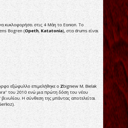
α κυκλοφορήσει στις 4 Μάη το Eonion. Το
Jens Bogren (
Opeth
,
Katatonia
), στα drums είναι
έμορφο εξώφυλλο επιμελήθηκε ο
Z
bigniew M. Bielak
a'' του 2010 ενώ μια πρώτη δόση του νέου
'' βινυλίου. Η σύνθεση της μπάντας αποτελείται
erlioz).