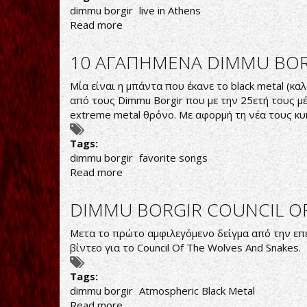
dimmu borgir
live in Athens
Read more
about
Dimmu
Borgir
10 ΑΓΑΠΗΜΕΝΑ DIMMU BORG
live
in
Μία είναι η μπάντα που έκανε το black metal (κ
Athens
από τους Dimmu Borgir που με την 25ετή τους μ
2019
extreme metal θρόνο. Με αφορμή τη νέα τους κυ
Tags:
dimmu borgir
favorite songs
Read more
about
10
ΑΓΑΠΗΜΕΝΑ
DIMMU BORGIR COUNCIL OF
DIMMU
BORGIR
Μετα το πρώτο αμφιλεγόμενο δείγμα από την επ
ΤΡΑΓΟΥΔΙΑ
βίντεο για το Council Of The Wolves And Snakes.
ΣΥΜΦΩΝΕΙΤΕ;
Tags:
dimmu borgir
Atmospheric Black Metal
Read more
about