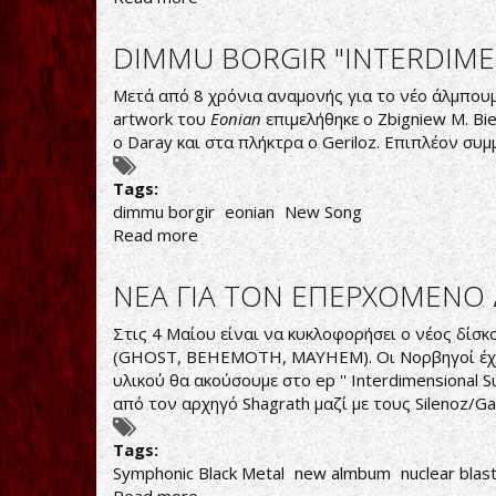
DIMMU
BORGIR
DIMMU BORGIR "INTERDIME
COUNCIL
OF
Μετά από 8 χρόνια αναμονής για το νέο άλμπου
THE
artwork του
Eonian
επιμελήθηκε ο Zbigniew M. Biel
WOLVES
ο Daray και στα πλήκτρα ο Geriloz. Επιπλέον συμ
AND
SNAKES
Tags:
VIDEO
dimmu borgir
eonian
New Song
Read more
about
DIMMU
BORGIR
ΝΕΑ ΓΙΑ ΤΟΝ ΕΠΕΡΧΟΜΕΝΟ
"INTERDIMENSIONAL
SUMMIT"
Στις 4 Μαίου είναι να κυκλοφορήσει ο νέος δίσκο
ΝΕΟ
(GHOST, BEHEMOTH, MAYHEM). Οι Νορβηγοί έχου
ΤΡΑΓΟΥΔΙ!
υλικού θα ακούσουμε στο ep '' Interdimensional 
από τον αρχηγό Shagrath μαζί με τους Silenoz/Ga
Tags:
Symphonic Black Metal
new almbum
nuclear blas