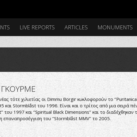
ENTS
LIVE REPORTS
ARTICLES
MONUMENTS
 ΓΚΟΥΡΜΕ
ας τότε χιλιετίας οι Dimmu Borgir κυκλοφορούν το ‘’Puritanical 
995 και Stormblåst του 1996. Είναι και ο τρίτος από μια σειρά π
’ του 1997 και ‘’Spiritual Black Dimensions’’ και το διαδέχθηκαν
εί η επαναπροσέγγιση του ‘’Stormblåst MMV’’ το 2005.