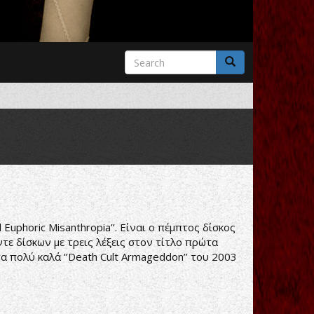
Search
form
Search
Euphoric Misanthropia’’. Είναι ο πέμπτος δίσκος
έντε δίσκων με τρεις λέξεις στον τίτλο πρώτα
 τα πολύ καλά ‘’Death Cult Armageddon’’ του 2003