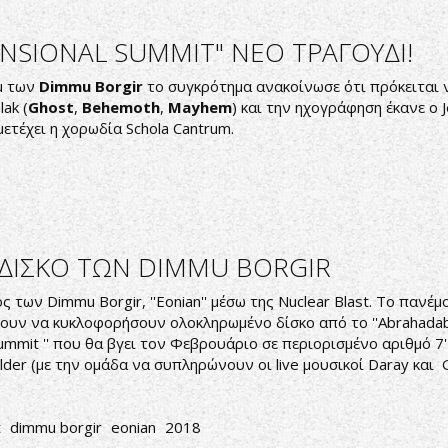
NSIONAL SUMMIT" ΝΕΟ ΤΡΑΓΟΥΔΙ!
μ των
Dimmu Borgir
το συγκρότημα ανακοίνωσε ότι πρόκειται ν
ak (
Ghost
,
Behemoth
,
Mayhem
) και την ηχογράφηση έκανε ο 
μετέχει η χορωδία Schola Cantrum.
 ΔΙΣΚΟ ΤΩΝ DIMMU BORGIR
ς των Dimmu Borgir, ''Eonian'' μέσω της Nuclear Blast. Το παν
ν να κυκλοφορήσουν ολοκληρωμένο δίσκο από το ''Abrahadabr
Summit '' που θα βγει τον Φεβρουάριο σε περιορισμένο αριθμό 7
lder (με την ομάδα να συπληρώνουν οι live μουσικοί Daray και G
t
dimmu borgir
eonian
2018