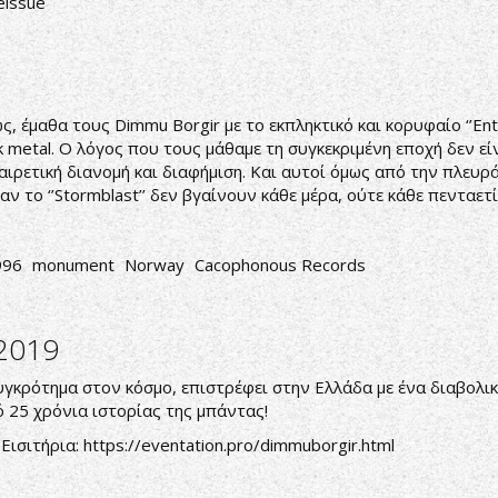
eissue
, έμαθα τους Dimmu Borgir με το εκπληκτικό και κορυφαίο ‘’Ent
 metal. Ο λόγος που τους μάθαμε τη συγκεκριμένη εποχή δεν ε
 εξαιρετική διανομή και διαφήμιση. Και αυτοί όμως από την πλευ
αν το ‘’Stormblast’’ δεν βγαίνουν κάθε μέρα, ούτε κάθε πενταετί
996
monument
Norway
Cacophonous Records
 2019
γκρότημα στον κόσμο, επιστρέφει στην Ελλάδα με ένα διαβολικό
ό 25 χρόνια ιστορίας της μπάντας!
Εισιτήρια:
https://eventation.pro/dimmuborgir.html