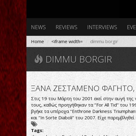
NEWS
REVIEWS
INTERVIEWS
EV
Home
<iframe width=
dimmu borgir
DIMMU BORGIR
ΞΑΝΑ ΖΕΣΤΑΜΕΝΟ ΦΑΓΗΤΟ,
Στις 19 του Μάρτη του 2001 εκεί στην αυγή της νέ
τους, καθώς προηγήθηκαν τα ‘’For All Tid’’ του 1
βγήκε τα υπέροχα ‘’Enthrone Darkness Triumphant’
και ‘’In Sorte Diaboli’’ του 2007. Είχε παρεμβληθ
Tags: