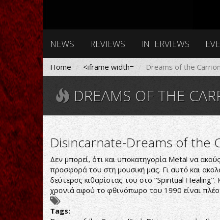
NEWS
REVIEWS
INTERVIEWS
EV
Home
<iframe width=
Dreams of the Carrio
DREAMS OF THE CAR
Disincarnate-Dreams of the C
Δεν μπορεί, ότι και υποκατηγορία Metal να ακούς
προσφορά του στη μουσική μας. Γι αυτό και ακολ
δεύτερος κιθαρίστας του στο ‘’Spiritual Healing’
χρονιά αφού το φθινόπωρο του 1990 είναι πλέον 
Tags: