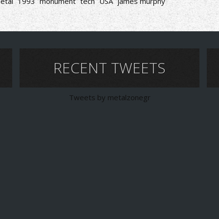
etal
1993
monument
tech
USA
james murphy
RECENT TWEETS
Tweets by metalzonegr