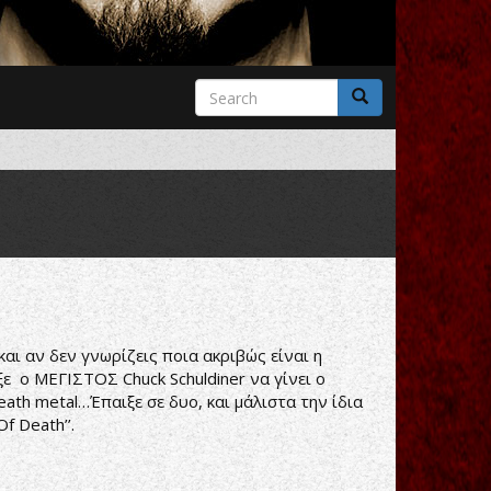
Search
form
Search
αι αν δεν γνωρίζεις ποια ακριβώς είναι η
ξε ο ΜΕΓΙΣΤΟΣ Chuck Schuldiner να γίνει ο
death metal…Έπαιξε σε δυο, και μάλιστα την ίδια
f Death’’.