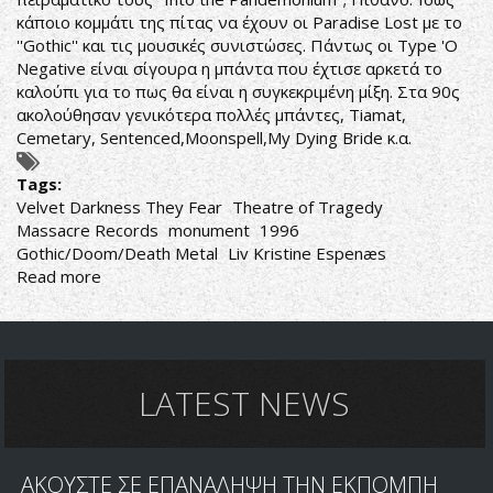
κάποιο κομμάτι της πίτας να έχουν οι Paradise Lost με το
''Gothic'' και τις μουσικές συνιστώσες. Πάντως οι Type 'O
Negative είναι σίγουρα η μπάντα που έχτισε αρκετά το
καλούπι για το πως θα είναι η συγκεκριμένη μίξη. Στα 90ς
ακολούθησαν γενικότερα πολλές μπάντες, Tiamat,
Cemetary, Sentenced,Moonspell,My Dying Bride κ.α.
Tags:
Velvet Darkness They Fear
Theatre of Tragedy
Massacre Records
monument
1996
Gothic/Doom/Death Metal
Liv Kristine Espenæs
Read more
about
Theatre
of
Tragedy-
Velvet
Darkness
LATEST NEWS
They
Fear
ΑΚΟΥΣΤΕ ΣΕ ΕΠΑΝΑΛΗΨΗ ΤΗΝ ΕΚΠΟΜΠΗ