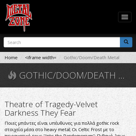
Togg
navig
Skip
Search
to
form
main
Search
content
Home
<iframe width=
Gothic/Doom/Death Metal
GOTHIC/DOOM/DEATH METAL
Theatre of Tragedy-Velvet
Darkness They Fear
Ποιες μπάντες είναι υπέυθυνες για πολλά gothic rock
στοιχεία μέσα στο heavy metal; Οι Celtic Frost με το
πειραματικό τους ''Into the Pandemonium''; Πιθανό. Ίσως