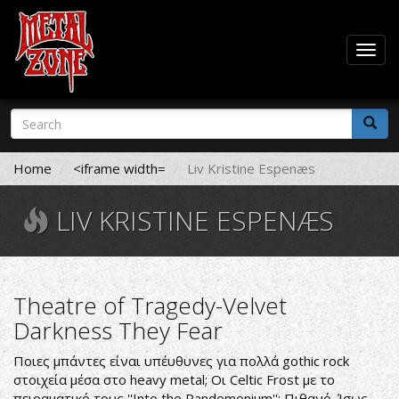
Togg
navig
Skip
Search
to
form
main
Search
content
Home
<iframe width=
Liv Kristine Espenæs
LIV KRISTINE ESPENÆS
Theatre of Tragedy-Velvet
Darkness They Fear
Ποιες μπάντες είναι υπέυθυνες για πολλά gothic rock
στοιχεία μέσα στο heavy metal; Οι Celtic Frost με το
πειραματικό τους ''Into the Pandemonium''; Πιθανό. Ίσως