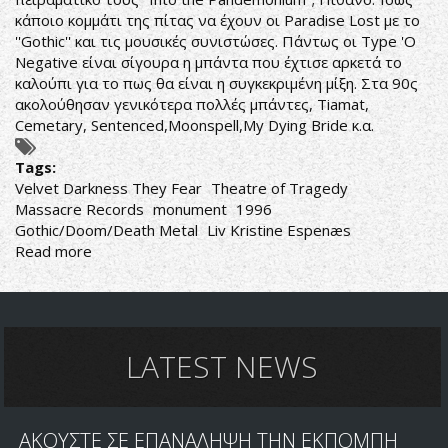
κάποιο κομμάτι της πίτας να έχουν οι Paradise Lost με το
''Gothic'' και τις μουσικές συνιστώσες. Πάντως οι Type 'O
Negative είναι σίγουρα η μπάντα που έχτισε αρκετά το
καλούπι για το πως θα είναι η συγκεκριμένη μίξη. Στα 90ς
ακολούθησαν γενικότερα πολλές μπάντες, Tiamat,
Cemetary, Sentenced,Moonspell,My Dying Bride κ.α.
Tags:
Velvet Darkness They Fear
Theatre of Tragedy
Massacre Records
monument
1996
Gothic/Doom/Death Metal
Liv Kristine Espenæs
Read more
about
Theatre
of
Tragedy-
Velvet
Darkness
LATEST NEWS
They
Fear
ΑΚΟΥΣΤΕ ΣΕ ΕΠΑΝΑΛΗΨΗ ΤΗΝ ΕΚΠΟΜΠΗ