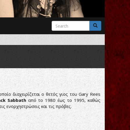
Search
form
Search
ποίο διαχειρίζεται ο θετός γιος του Gary Rees
ack Sabbath
από το 1980 έως το 1995, καθώς
ις ενορχηστρώσεις και τις πρόβες.