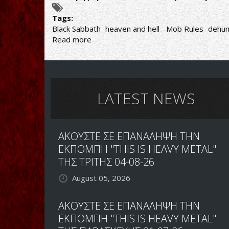
Tags:
Black Sabbath
heaven and hell
Mob Rules
dehum
Read more
about
THE
DUELLISTS
VOL.2
ΠΟΙΑ
Η
LATEST NEWS
ΚΑΛΥΤΕΡΗ
ΠΕΡΙΟΔΟΣ
ΤΩΝ
ΑΚΟΥΣΤΕ ΣΕ ΕΠΑΝΑΛΗΨΗ ΤΗΝ
BLACK
SABBATH;
ΕΚΠΟΜΠΗ "THIS IS HEAVY METAL"
ΤΗΣ ΤΡΙΤΗΣ 04-08-26
August 05, 2026
ΑΚΟΥΣΤΕ ΣΕ ΕΠΑΝΑΛΗΨΗ ΤΗΝ
ΕΚΠΟΜΠΗ "THIS IS HEAVY METAL"