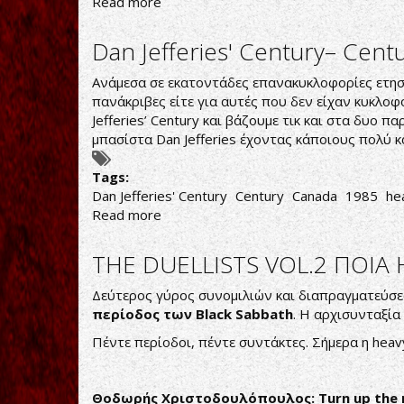
Read more
about
ΚΑΙ
ΝΕΟ
Dan Jefferies' Century‎– Cent
ΣΠΑΝΙΟ
ΥΛΙΚΟ
Ανάμεσα σε εκατοντάδες επανακυκλοφορίες ετησίως
ΑΠΟ
πανάκριβες είτε για αυτές που δεν είχαν κυκλο
ΤΟ
Jefferies’ Century και βάζουμε τικ και στα δυο
ΑΡΧΕΙΟ
μπασίστα Dan Jefferies έχοντας κάποιους πολύ κ
ΤΟΥ
GEOFF
Tags:
NICHOLLS
Dan Jefferies' Century
Century
Canada
1985
he
Read more
about
Dan
Jefferies'
THE DUELLISTS VOL.2 ΠΟΙΑ
Century‎–
Century
Δεύτερος γύρος συνομιλιών και διαπραγματεύσε
περίοδος των
Black
Sabbath
. Η αρχισυνταξία
Πέντε περίοδοι, πέντε συντάκτες. Σήμερα η hea
Θοδωρής
Χριστοδουλόπουλος
: Turn up the 