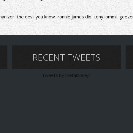
anizer
the devil you know
ronnie james dio
tony iommi
geezer
RECENT TWEETS
Tweets by metalzonegr