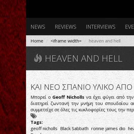
NEWS
REVIEWS
INTERVIEWS
EV
Home
<iframe width=
heaven and hell
HEAVEN AND HELL
ΚΑΙ ΝΕΟ ΣΠΑΝΙΟ ΥΛΙΚΟ ΑΠΟ
Μπορεί ο
Geoff Nicholls
να έχει φύγει από την
διατηρεί ζωντανή την μνήμη του σπουδαίου α
συμμετείχε σε όλες τις κυκλοφορίες τους την π
Tags:
geoff nicholls
Black Sabbath
ronnie james dio
he