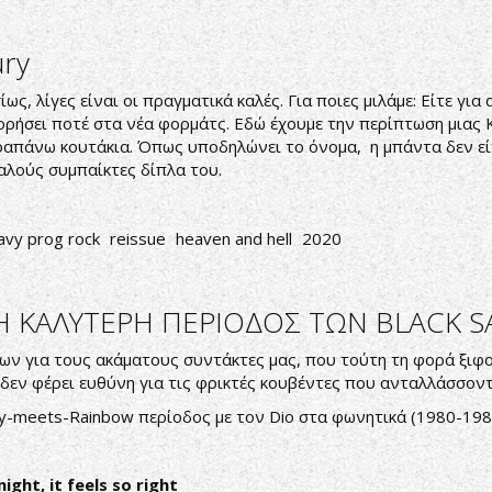
ury
, λίγες είναι οι πραγματικά καλές. Για ποιες μιλάμε: Είτε για 
φορήσει ποτέ στα νέα φορμάτς. Εδώ έχουμε την περίπτωση μιας 
 παραπάνω κουτάκια. Όπως υποδηλώνει το όνομα, η μπάντα δεν ε
αλούς συμπαίκτες δίπλα του.
avy prog rock
reissue
heaven and hell
2020
 Η ΚΑΛΥΤΕΡΗ ΠΕΡΙΟΔΟΣ ΤΩΝ BLACK S
ων για τους ακάματους συντάκτες μας, που τούτη τη φορά ξιφ
 δεν φέρει ευθύνη για τις φρικτές κουβέντες που ανταλλάσσοντ
vy-meets-Rainbow περίοδος με τον Dio στα φωνητικά (1980-1981
night, it feels so right