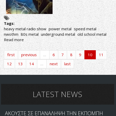
Tags:
heavy metal radio show
power metal
speed metal
nwothm
80s metal
underground metal
old school metal
Read more
about
ΑΚΟΥΣΤΕ
ΣΕ
first
previous
…
6
7
8
9
10
11
ΕΠΑΝΑΛΗΨΗ
ΤΗΝ
12
13
14
…
next
last
ΕΚΠΟΜΠΗ
"THIS
IS
HEAVY
METAL"
LATEST NEWS
ΑΦΙΕΡΩΜΑ
ΣΤΟ
NWOTHM
ΙΙ
ΑΚΟΥΣΤΕ ΣΕ ΕΠΑΝΑΛΗΨΗ ΤΗΝ ΕΚΠΟΜΠΗ
ΤΗΣ