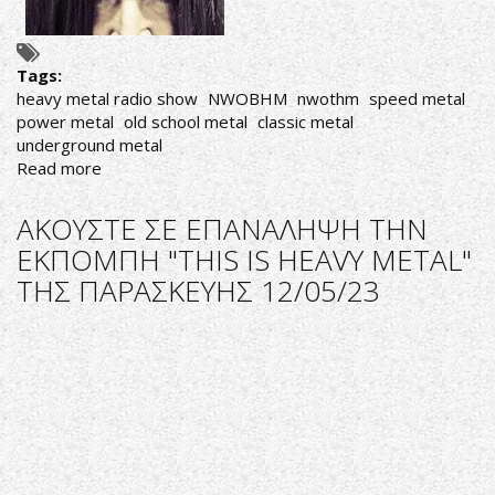
Tags:
heavy metal radio show
NWOBHM
nwothm
speed metal
power metal
old school metal
classic metal
underground metal
Read more
about
ΑΚΟΥΣΤΕ
ΣΕ
ΑΚΟΥΣΤΕ ΣΕ ΕΠΑΝΑΛΗΨΗ ΤΗΝ
ΕΠΑΝΑΛΗΨΗ
ΕΚΠΟΜΠΗ "THIS IS HEAVY METAL"
ΤΗΝ
ΤΗΣ ΠΑΡΑΣΚΕΥΗΣ 12/05/23
ΕΚΠΟΜΠΗ
"THIS
IS
HEAVY
METAL"
ΤΗΣ
ΤΡΙΤΗΣ
16/05/23
ΚΑΙ
ΠΑΡΑΣΚΕΥΗ