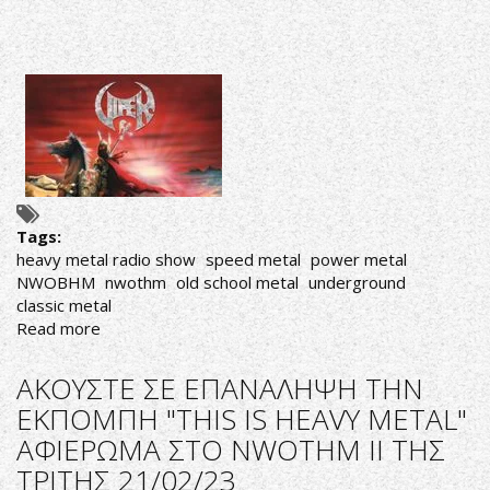
Tags:
heavy metal radio show
speed metal
power metal
NWOBHM
nwothm
old school metal
underground
classic metal
Read more
about
ΑΚΟΥΣΤΕ
ΣΕ
ΑΚΟΥΣΤΕ ΣΕ ΕΠΑΝΑΛΗΨΗ ΤΗΝ
ΕΠΑΝΑΛΗΨΗ
ΕΚΠΟΜΠΗ "THIS IS HEAVY METAL"
ΤΙΣ
ΑΦΙΕΡΩΜΑ ΣΤΟ NWOTHM ΙΙ ΤΗΣ
ΕΚΠΟΜΠΕΣ
"THIS
ΤΡΙΤΗΣ 21/02/23
IS