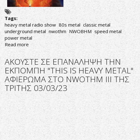
Tags:
heavy metal radio show
80s metal
classic metal
underground metal
nwothm
NWOBHM
speed metal
power metal
Read more
about
ΑΚΟΥΣΤΕ
ΤΗΝ
ΑΚΟΥΣΤΕ ΣΕ ΕΠΑΝΑΛΗΨΗ ΤΗΝ
ΕΚΠΟΜΠΗ
ΕΚΠΟΜΠΗ "THIS IS HEAVY METAL"
"THIS
ΑΦΙΕΡΩΜΑ ΣΤΟ NWOTHM ΙΙΙ ΤΗΣ
IS
HEAVY
ΤΡΙΤΗΣ 03/03/23
METAL"
ΤΗΣ
ΤΡΙΤΗΣ
07/03/23