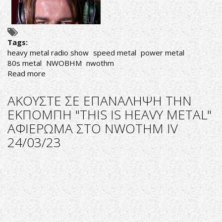
Tags:
heavy metal radio show
speed metal
power metal
80s metal
NWOBHM
nwothm
Read more
about
ΑΚΟΥΣΤΕ
ΣΕ
ΑΚΟΥΣΤΕ ΣΕ ΕΠΑΝΑΛΗΨΗ ΤΗΝ
ΕΠΑΝΑΛΗΨΗ
ΕΚΠΟΜΠΗ "THIS IS HEAVY METAL"
ΤΗΝ
ΑΦΙΕΡΩΜΑ ΣΤΟ NWOTHM ΙV
ΕΚΠΟΜΠΗ
"THIS
24/03/23
IS
HEAVY
METAL"
ΤΗΣ
ΠΑΡΑΣΚΕΥΗΣ
05/05/23