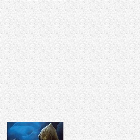
HEAVY
METAL"
24/02/23
ΚΑΙ
28/02/23