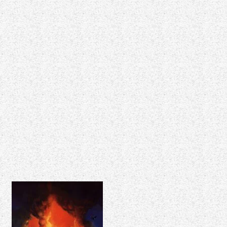
IS
HEAVY
METAL"
17/03/23
&
21/03/23