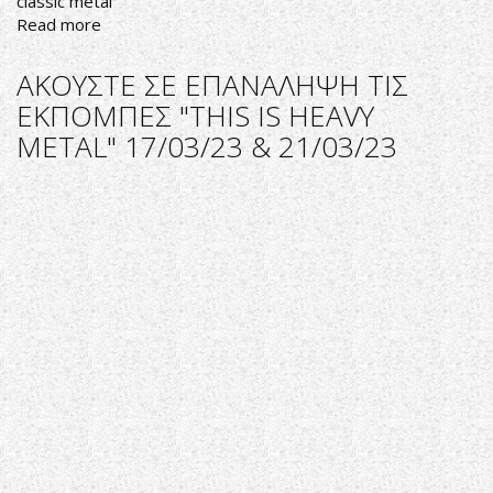
classic metal
Read more
about
ΑΚΟΥΣΤΕ
ΣΕ
ΑΚΟΥΣΤΕ ΣΕ ΕΠΑΝΑΛΗΨΗ ΤΙΣ
ΕΠΑΝΑΛΗΨΗ
ΕΚΠΟΜΠΕΣ "THIS IS HEAVY
ΤΗΝ
METAL" 17/03/23 & 21/03/23
ΕΚΠΟΜΠΗ
"THIS
IS
HEAVY
METAL"
ΑΦΙΕΡΩΜΑ
ΣΤΟ
NWOTHM
ΙV
24/03/23