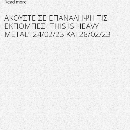
Read more
about
ΑΚΟΥΣΤΕ
ΣΕ
ΑΚΟΥΣΤΕ ΣΕ ΕΠΑΝΑΛΗΨΗ ΤΙΣ
ΕΠΑΝΑΛΗΨΗ
ΕΚΠΟΜΠΕΣ "THIS IS HEAVY
ΤΗΝ
METAL" 24/02/23 ΚΑΙ 28/02/23
ΕΚΠΟΜΠΗ
"THIS
IS
HEAVY
METAL"
ΑΦΙΕΡΩΜΑ
ΣΤΟ
NWOTHM
ΙΙΙ
ΤΗΣ
ΤΡΙΤΗΣ
03/03/23