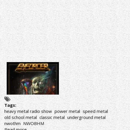
19/05/23
Tags:
heavy metal radio show
power metal
speed metal
old school metal
classic metal
underground metal
nwothm
NWOBHM
Read more
about