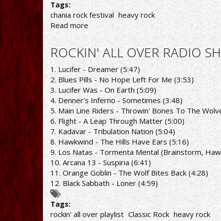
Tags:
chania rock festival
heavy rock
Read more
about
CHANIA
ROCK
ROCKIN' ALL OVER RADIO SH
FESTIVAL
2020:
1. Lucifer - Dreamer (5:47)
ΟΥΤΕ
2. Blues Pills - No Hope Left For Me (3:53)
Ο
3. Lucifer Was - On Earth (5:09)
ΚΟΡΟΝΟΪΟΣ
4. Denner's Inferno - Sometimes (3:48)
ΤΟ
5. Main Line Riders - Throwin' Bones To The Wolv
ΣΤΑΜΑΤΑ
6. Flight - A Leap Through Matter (5:00)
7. Kadavar - Tribulation Nation (5:04)
8. Hawkwind - The Hills Have Ears (5:16)
9. Los Natas - Tormenta Mental (Brainstorm, Haw
10. Arcana 13 - Suspiria (6:41)
11. Orange Goblin - The Wolf Bites Back (4:28)
12. Black Sabbath - Loner (4:59)
Tags:
rockin' all over playlist
Classic Rock
heavy rock