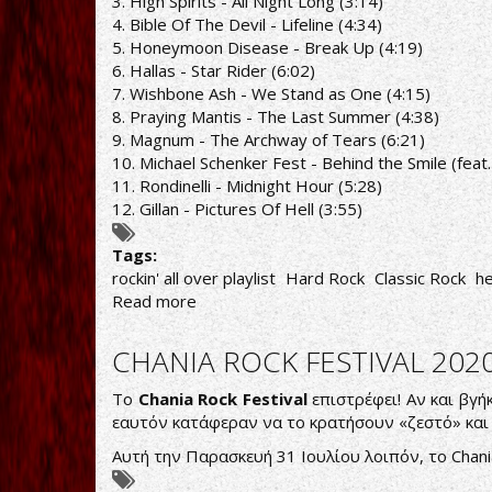
3. High Spirits - All Night Long (3:14)
PLAYLIST
4. Bible Of The Devil - Lifeline (4:34)
5. Honeymoon Disease - Break Up (4:19)
6. Hallas - Star Rider (6:02)
7. Wishbone Ash - We Stand as One (4:15)
8. Praying Mantis - The Last Summer (4:38)
9. Magnum - The Archway of Tears (6:21)
10. Michael Schenker Fest - Behind the Smile (feat
11. Rondinelli - Midnight Hour (5:28)
12. Gillan - Pictures Of Hell (3:55)
Tags:
rockin' all over playlist
Hard Rock
Classic Rock
he
Read more
about
ROCKIN'
ALL
CHANIA ROCK FESTIVAL 202
OVER
RADIO
Το
Chania Rock Festival
επιστρέφει! Αν και βγ
SHOW
εαυτόν κατάφεραν να το κρατήσουν «ζεστό» και
7/9/20
Αυτή την Παρασκευή 31 Ιουλίου λοιπόν, το Chani
PLAYLIST