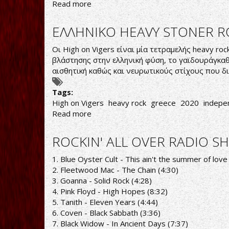
Read more
about
ROCKIN'
ALL
ΕΛΛΗΝΙΚΟ HEAVY STONER R
OVER
RADIO
Οι High on Vigers είναι μία τετραμελής heavy ro
SHOW
βλάστησης στην ελληνική φύση, το γαϊδουράγκαθο.
6/4/20
αισθητική καθώς και νευρωτικούς στίχους που δι
PLAYLIST
Tags:
High on Vigers
heavy rock
greece
2020
indepe
Read more
about
ΕΛΛΗΝΙΚΟ
HEAVY
ROCKIN' ALL OVER RADIO SH
STONER
ROCK
1. Blue Oyster Cult - This ain't the summer of love
2. Fleetwood Mac - The Chain (4:30)
3. Goanna - Solid Rock (4:28)
4. Pink Floyd - High Hopes (8:32)
5. Tanith - Eleven Years (4:44)
6. Coven - Black Sabbath (3:36)
7. Black Widow - In Ancient Days (7:37)