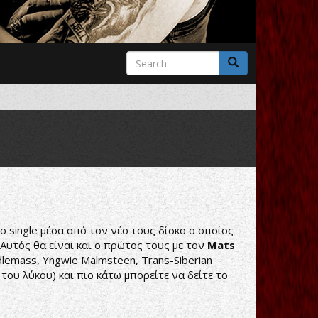
Search
form
Search
 single μέσα από τον νέο τους δίσκο ο οποίος
 Αυτός θα είναι και ο πρώτος τους με τον
Mats
dlemass, Yngwie Malmsteen, Trans-Siberian
 του λύκου) και πιο κάτω μπορείτε να δείτε το