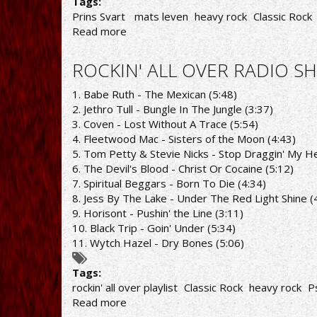
Tags:
Prins Svart ‎
mats leven
heavy rock
Classic Rock
Read more
about
PRINS
SVART:
ROCKIN' ALL OVER RADIO SH
ΔΕΥΤΕΡΟ
SINGLE
1. Babe Ruth - The Mexican (5:48)
ΜΕΣΑ
2. Jethro Tull - Bungle In The Jungle (3:37)
ΑΠΟ
3. Coven - Lost Without A Trace (5:54)
ΤΟΝ
4. Fleetwood Mac - Sisters of the Moon (4:43)
ΝΕΟ
5. Tom Petty & Stevie Nicks - Stop Draggin' My H
ΔΙΣΚΟ
6. The Devil's Blood - Christ Or Cocaine (5:12)
7. Spiritual Beggars - Born To Die (4:34)
8. Jess By The Lake - Under The Red Light Shine (
9. Horisont - Pushin' the Line (3:11)
10. Black Trip - Goin' Under (5:34)
11. Wytch Hazel - Dry Bones (5:06)
Tags:
rockin' all over playlist
Classic Rock
heavy rock
P
Read more
about