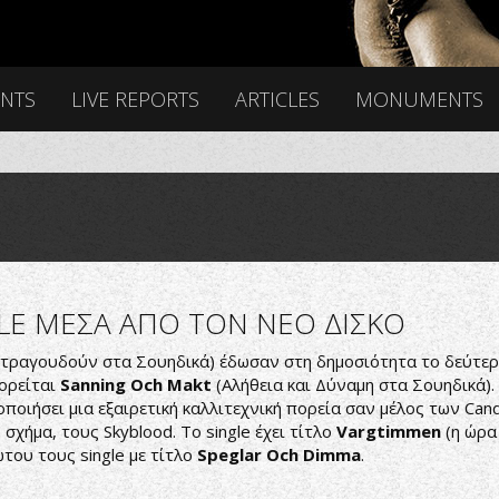
ENTS
LIVE REPORTS
ARTICLES
MONUMENTS
GLE ΜΕΣΑ ΑΠΟ ΤΟΝ ΝΕΟ ΔΙΣΚΟ
ι τραγουδούν στα Σουηδικά) έδωσαν στη δημοσιότητα το δεύτερο
φορείται
Sanning Och Makt
(Αλήθεια και Δύναμη στα Σουηδικά).
ποιήσει μια εξαιρετική καλλιτεχνική πορεία σαν μέλος των Can
σχήμα, τους Skyblood. To single έχει τίτλο
Vargtimmen
(η ώρα
ώτου τους single με τίτλο
Speglar Och Dimma
.