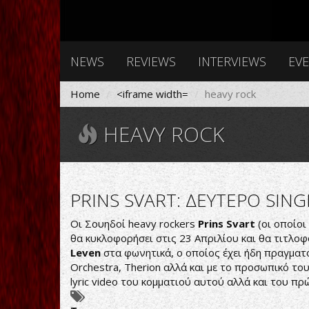
NEWS
REVIEWS
INTERVIEWS
EV
Home
<iframe width=
heavy rock
HEAVY ROCK
PRINS SVART: ΔΕΥΤΕΡΟ SIN
Οι Σουηδοί heavy rockers
Prins Svart
(οι οποίο
θα κυκλοφορήσει στις 23 Απριλίου και θα τιτλο
Leven
στα φωνητικά, ο οποίος έχει ήδη πραγματο
Orchestra, Therion αλλά και με το προσωπικό του 
lyric video του κομματιού αυτού αλλά και του πρ