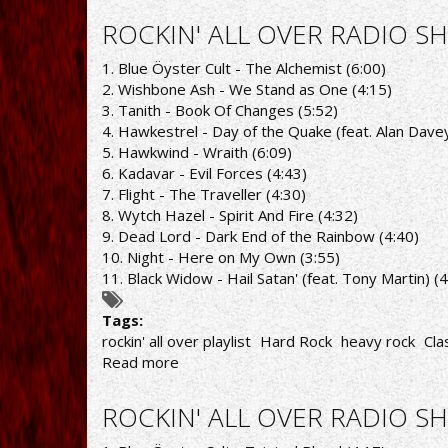
ROCKIN'
ALL
ROCKIN' ALL OVER RADIO SH
OVER
RADIO
1. Blue Öyster Cult - The Alchemist (6:00)
SHOW
2. Wishbone Ash - We Stand as One (4:15)
1/2/21
3. Tanith - Book Of Changes (5:52)
PLAYLIST
4. Hawkestrel - Day of the Quake (feat. Alan Dave
5. Hawkwind - Wraith (6:09)
6. Kadavar - Evil Forces (4:43)
7. Flight - The Traveller (4:30)
8. Wytch Hazel - Spirit And Fire (4:32)
9. Dead Lord - Dark End of the Rainbow (4:40)
10. Night - Here on My Own (3:55)
11. Black Widow - Hail Satan' (feat. Tony Martin) (4
Tags:
rockin' all over playlist
Hard Rock
heavy rock
Cla
Read more
about
ROCKIN'
ALL
ROCKIN' ALL OVER RADIO SH
OVER
RADIO