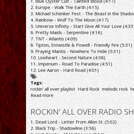
1. Blue Öyster Cult - Tainted Blood (4:17)
SHOW
2. Europe - Walk The Earth (4:15)
7/12/20
3. Michael Schenker Fest - The Beast in the Shado
PLAYLIST
4. Rainbow - Wolf To The Moon (4:17)
5. Universe Infinity - Start Give All Your Love (4:33
6. Pretty Maids - Serpentine (4:16)
7. TNT - Atlantis (4:09)
8. Tipton, Entwistle & Powell - Friendly Fire (5:31)
9. Praying Mantis - Nowhere To Hide (5:31)
10. Lionheart - Second Nature (4:38)
11. Imperium - Road To Paradise (4:51)
12. Lee Aaron - Hard Road (4:01)
Tags:
rockin' all over playlist
Hard Rock
melodic rock
h
Read more
about
ROCKIN'
ALL
ROCKIN' ALL OVER RADIO SH
OVER
RADIO
1. Dead Lord - Letter From Allen St. (5:02)
SHOW
2. Black Trip - Shadowline (3:56)
2/11/20