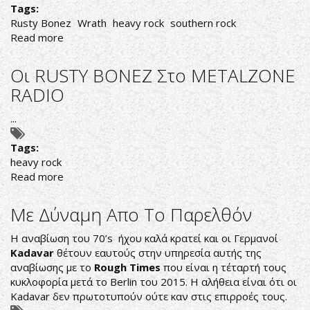
Tags:
Rusty Bonez
Wrath
heavy rock
southern rock
Read more
about
Στοχευμένος
Θυμός
Οι RUSTY BONEZ Στο METALZONE
RADIO
...
Tags:
heavy rock
Read more
about
Οι
RUSTY
Με Δύναμη Απο Το Παρελθόν
BONEZ
Στο
Η αναβίωση του 70’s ήχου καλά κρατεί και οι Γερμανοί
METALZONE
Kadavar
θέτουν εαυτούς στην υπηρεσία αυτής της
RADIO
αναβίωσης με το
Rough Times
που είναι η τέταρτή τους
κυκλοφορία μετά το Berlin του 2015. Η αλήθεια είναι ότι οι
Kadavar δεν πρωτοτυπούν ούτε καν στις επιρροές τους.