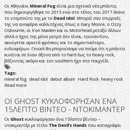
SOBER
Οι Αθηναίοι
Mineral Fog
είναι μια σχετικά νέα μπάντα,
ON
που δημιουργήθηκε το 2015 ενώ στο τέλος του 2017 έκανε
TUXEDOS
το ντεμπούτο της με το
Dead Idol
. Μπορεί σαν επιρροές
ΣΕ
της να αναφέρει καλλιτέχνες όπως ο Gary Moore, ο Ozzy
ΝΕΟ
Osbourne, οι Iron Maiden και οι Motorhead μεταξύ άλλων
ΒΙΝΤΕΟ!
αλλά ο ήχος της μόνο ρετρό δεν είναι, τουναντίον,
ακούγεται αρκετά φρέσκος και το σημαντικότερο,
ενδιαφέρων. Γενικά θα μπορούσαμε να πούμε ότι η μπάντα
κινείται σε έναν άξονα από το hard έως το heavy rock,
βάζοντας ακόμα και τον southern ήχο στο παιχνίδι.
Tags:
mineral fog
dead idol
debut album
Hard Rock
heavy rock
Read more
about
ΣΑΝ
ΕΤΟΙΜΟΙ
ΟΙ GHOST ΚΥΚΛΟΦΟΡΗΣΑΝ ΕΝΑ
ΑΠΟ
15ΛΕΠΤΟ ΒΙΝΤΕΟ - ΝΤΟΚΙΜΑΝΤΕΡ
ΚΑΙΡΟ
Οι
Ghost
κυκλοφόρησαν ένα 15λεπτο βίντεο –
ντοκιμαντέρ με τίτλο
The Devil’s Hands
που καταγράφει