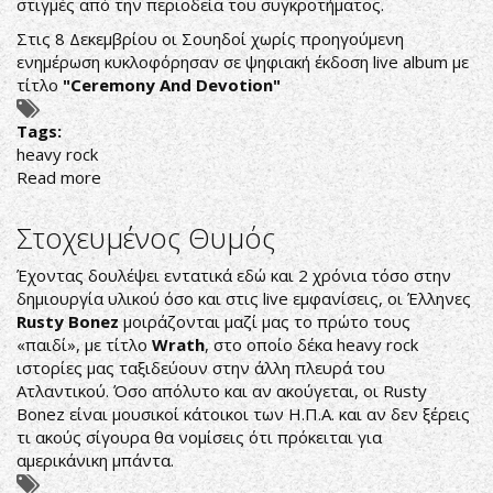
στιγμές από την περιοδεία του συγκροτήματος.
Στις 8 Δεκεμβρίου οι Σουηδοί χωρίς προηγούμενη
ενημέρωση κυκλοφόρησαν σε ψηφιακή έκδοση live album με
τίτλο
"Ceremony And Devotion"
Tags:
heavy rock
Read more
about
ΟΙ
GHOST
Στοχευμένος Θυμός
ΚΥΚΛΟΦΟΡΗΣΑΝ
ΕΝΑ
Έχοντας δουλέψει εντατικά εδώ και 2 χρόνια τόσο στην
15ΛΕΠΤΟ
δημιουργία υλικού όσο και στις live εμφανίσεις, οι Έλληνες
ΒΙΝΤΕΟ
Rusty Bonez
μοιράζονται μαζί μας το πρώτο τους
-
«παιδί», με τίτλο
Wrath
, στο οποίο δέκα heavy rock
ΝΤΟΚΙΜΑΝΤΕΡ
ιστορίες μας ταξιδεύουν στην άλλη πλευρά του
Ατλαντικού. Όσο απόλυτο και αν ακούγεται, οι Rusty
Bonez είναι μουσικοί κάτοικοι των Η.Π.Α. και αν δεν ξέρεις
τι ακούς σίγουρα θα νομίσεις ότι πρόκειται για
αμερικάνικη μπάντα.