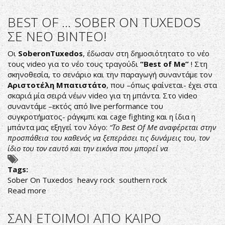
RUSTY
BONEZ
BEST OF ... SOBER ON TUXEDOS
ΠΡΩΤΟ
ΣΕ ΝΕΟ ΒΙΝΤΕΟ!
ΒΙΝΤΕΟ
ΓΙΑ
Οι
SoberonTuxedos
, έδωσαν στη δημοσιότητατο το νέο
ΤΟΝ
τους video για το νέο τους τραγούδι
“
Best of Me”
! Στη
ΑΝΩΝΥΜΟ
σκηνοθεσία, το σενάριο και την παραγωγή συναντάμε τον
ΗΡΩΑ!
Αριστοτέλη Μπατιστάτο
, που –όπως φαίνεται- έχει στα
σκαριά μία σειρά νέων video για τη μπάντα. Στο video
συναντάμε –εκτός από live performance του
συγκροτήματος- ράγκμπι και cage fighting και η ίδια η
μπάντα μας εξηγεί τον λόγο:
“Το Best Of Me αναφέρεται στην
προσπάθεια του καθενός να ξεπεράσει τις δυνάμεις του, τον
ίδιο του τον εαυτό και την εικόνα που μπορεί να
Tags:
Sober On Tuxedos
heavy rock
southern rock
Read more
about
BEST
OF
ΣΑΝ ΕΤΟΙΜΟΙ ΑΠΟ ΚΑΙΡΟ
...