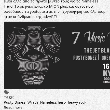
είναι άλλο από το πρώτο βίντεο τους για το Nameless
Hero! Το σκηνικό είναι το
ΙΛΙΟΝ plus
, και αυτοί που
συνδύασαν τα γυρίσματα με την ηχογράφηση του άλμπουμ
ήταν οι άνθρωποι της advART!
Tags:
Rusty Bonez
Wrath
Nameless hero
heavy rock
Read more
about