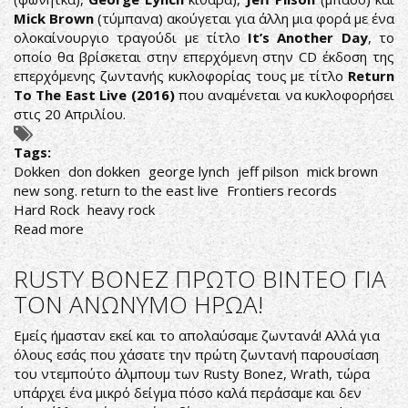
Mick Brown
(τύμπανα) ακούγεται για άλλη μια φορά με ένα
ολοκαίνουργιο τραγούδι με τίτλο
It’s Another Day
, το
οποίο θα βρίσκεται στην επερχόμενη στην CD έκδοση της
επερχόμενης ζωντανής κυκλοφορίας τους με τίτλο
Return
To The East Live (2016)
που αναμένεται να κυκλοφορήσει
στις 20 Απριλίου.
Tags:
Dokken
don dokken
george lynch
jeff pilson
mick brown
new song. return to the east live
Frontiers records
Hard Rock
heavy rock
Read more
about
DOKKEN:
ΝΕΟ
RUSTY BONEZ ΠΡΩΤΟ ΒΙΝΤΕΟ ΓΙΑ
ΚΟΜΜΑΤΙ
ΤΟΝ ΑΝΩΝΥΜΟ ΗΡΩΑ!
ΑΠΟ
ΤΗΝ
Εμείς ήμασταν εκεί και το απολαύσαμε ζωντανά! Aλλά για
ΑΥΘΕΝΤΙΚΗ
όλους εσάς που χάσατε την πρώτη ζωντανή παρουσίαση
ΣΥΝΘΕΣΗ
του ντεμπούτο άλμπουμ των Rusty Bonez, Wrath, τώρα
υπάρχει ένα μικρό δείγμα πόσο καλά περάσαμε και δεν