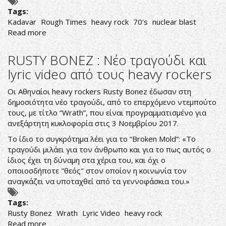
Tags:
Kadavar
Rough Times
heavy rock
70's
nuclear blast
Read more
about
Με
Δύναμη
RUSTY BONEZ : Νέο τραγούδι και
Απο
lyric video από τους heavy rockers
Το
Παρελθόν
Οι Αθηναίοι heavy rockers Rusty Bonez έδωσαν στη
δημοσιότητα νέο τραγούδι, από το επερχόμενο ντεμπούτο
τους, με τίτλο “Wrath”, που είναι προγραμματισμένο για
ανεξάρτητη κυκλοφορία στις 3 Νοεμβρίου 2017.
Το ίδιο το συγκρότημα λέει για το “Broken Mold”: «Το
τραγούδι μιλάει για τον άνθρωπο και για το πως αυτός ο
ίδιος έχει τη δύναμη στα χέρια του, και όχι ο
οποιοσδήποτε "θεός" στον οποίον η κοινωνία τον
αναγκάζει να υποταχθεί από τα γεννοφάσκια του.»
Tags:
Rusty Bonez
Wrath
Lyric Video
heavy rock
Read more
about