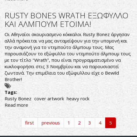
RUSTY
BONEZ
RUSTY BONES WRATH ΕΞΩΦΥΛΛΟ
:
ΚΑΙ ΑΛΜΠΟΥΜ ΕΤΟΙΜΑ!
Νέο
τραγούδι
Οι Αθηναίοι σκουριασμενο κόκκαλοι Rusty Bonez άργησαν
και
αλλά πρόκειται να μας ανταμείψουν για την υπομονή και
lyric
την αναμονή για το ντεμπούτο άλμπουμ τους. Mας
video
παρουσιάζουν το εξώφυλλο του ντεμπούτο άλμπουμ τους
από
με τον τίτλο "Wrath", που είναι προγραμματισμένο να
τους
κυκλοφορήσει στις 3 Νοεμβρίου και να παρουσιαστεί
heavy
ζωντανά. Την επιμέλεια του εξώφυλλου είχε ο
Bewild
rockers
Brother
!
Tags:
Rusty Bonez
cover artwork
heavy rock
Read more
about
RUSTY
BONES
first
previous
1
2
3
4
5
WRATH
ΕΞΩΦΥΛΛΟ