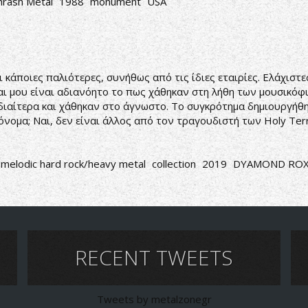
rash Metal
1988
monument
USA
ι κάποιες παλιότερες, συνήθως από τις ίδιες εταιρίες. Ελάχιστ
ι μου είναι αδιανόητο το πως χάθηκαν στη λήθη των μουσικόφιλ
αίτερα και χάθηκαν στο άγνωστο. Το συγκρότημα δημιουργήθηκε
ο όνομα; Ναι, δεν είναι άλλος από τον τραγουδιστή των Holy Terr
melodic hard rock/heavy metal
collection
2019
DYAMOND RO
RECENT TWEETS
Tweets by metalzonegr