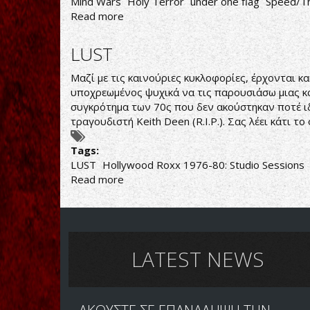
Mind Wars
Holy Terror
under one flag
Speed/Th
Read more
about
Holy
Terror-
LUST
Mind
Wars
Μαζί με τις καινούριες κυκλοφορίες, έρχονται κα
υποχρεωμένος ψυχικά να τις παρουσιάσω μιας κα
συγκρότημα των 70ς που δεν ακούστηκαν ποτέ ιδι
τραγουδιστή Keith Deen (R.I.P.). Σας λέει κάτι τ
Tags:
LUST
Hollywood Roxx 1976-80: Studio Sessions
Read more
about
LUST
LATEST NEWS