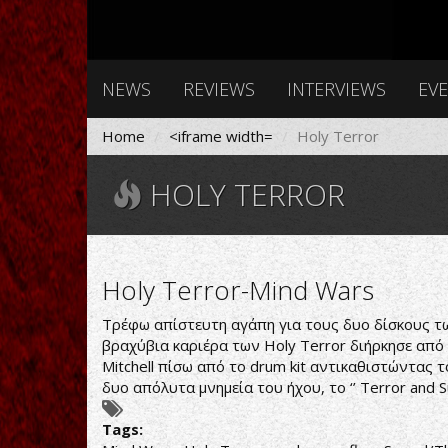
NEWS
REVIEWS
INTERVIEWS
EV
Home
<iframe width=
Holy Terror
HOLY TERROR
Holy Terror-Mind Wars
Τρέφω απίστευτη αγάπη για τους δυο δίσκους τω
βραχύβια καριέρα των Holy Terror διήρκησε από
Mitchell πίσω από το drum kit αντικαθιστώντας τ
δυο απόλυτα μνημεία του ήχου, το ‘’ Terror and Su
Tags: