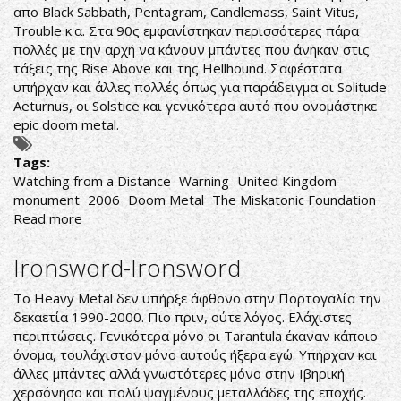
απο Black Sabbath, Pentagram, Candlemass, Saint Vitus,
Trouble κ.α. Στα 90ς εμφανίστηκαν περισσότερες πάρα
πολλές με την αρχή να κάνουν μπάντες που άνηκαν στις
τάξεις της Rise Above και της Hellhound. Σαφέστατα
υπήρχαν και άλλες πολλές όπως για παράδειγμα οι Solitude
Aeturnus, οι Solstice και γενικότερα αυτό που ονομάστηκε
epic doom metal.
Tags:
Watching from a Distance
Warning
United Kingdom
monument
2006
Doom Metal
The Miskatonic Foundation
Read more
about
Warning-
Watching
Ironsword-Ironsword
from
a
To Heavy Metal δεν υπήρξε άφθονο στην Πορτογαλία την
Distance
δεκαετία 1990-2000. Πιο πριν, ούτε λόγος. Ελάχιστες
περιπτώσεις. Γενικότερα μόνο οι Tarantula έκαναν κάποιο
όνομα, τουλάχιστον μόνο αυτούς ήξερα εγώ. Υπήρχαν και
άλλες μπάντες αλλά γνωστότερες μόνο στην Ιβηρική
χερσόνησο και πολύ ψαγμένους μεταλλάδες της εποχής.