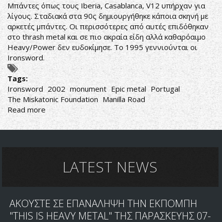
Μπάντες όπως τους Iberia, Casablanca, V12 υπήρχαν για
λίγους. Σταδιακά στα 90ς δημιουργήθηκε κάποια σκηνή με
αρκετές μπάντες. Οι περισσότερες από αυτές επιδόθηκαν
στο thrash metal και σε πιο ακραία είδη αλλά καθαρόαιμο
Heavy/Power δεν ευδοκίμησε. Το 1995 γεννιούνται οι
Ironsword.
Tags:
Ironsword
2002
monument
Epic metal
Portugal
The Miskatonic Foundation
Manilla Road
Read more
about
Ironsword-
Ironsword
LATEST NEWS
ΑΚΟΥΣΤΕ ΣΕ ΕΠΑΝΑΛΗΨΗ ΤΗΝ ΕΚΠΟΜΠΗ
"THIS IS HEAVY METAL" ΤΗΣ ΠΑΡΑΣΚΕΥΗΣ 07-