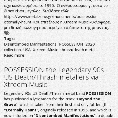
είχε κυκλοφορήσει το 1995. Ο ενθουσιασμός γι αυτό το
δίσκο είναι μεγάλος, διαβάστε εδώ:
https://www.metalzone.gr/monuments/possession-
eternally-haunt
. Και επιτέλους η Xtreem Music κυκλοφορεί
μια διπλή συλλογή που περιέχει τα άπαντα της μπάντας.
Tags:
Disentombed Manifestations
POSSESSION
2020
collection
USA
Xtreem Music
thrash/death metal
Read more
about
Possession-
Disentombed
POSSESSION the Legendary 90s
Manifestations
US Death/Thrash metallers via
Xtreem Music
Legendary 90s US Death/Thrash metal band
POSSESSION
has published a lyric video for the track "
Beyond the
Grave
", which is taken from their first and only full-length
"Eternally Haunt
", originally released in 1995, and which is
now included on "
Disentombed Manifestations
", a double