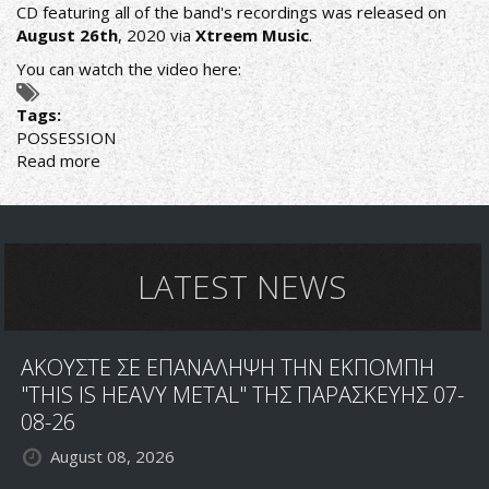
CD featuring all of the band's recordings was released on
August 26th
, 2020 via
Xtreem Music
.
You can watch the video here:
Tags:
POSSESSION
Read more
about
POSSESSION
the
Legendary
90s
US
LATEST NEWS
Death/Thrash
metallers
via
ΑΚΟΥΣΤΕ ΣΕ ΕΠΑΝΑΛΗΨΗ ΤΗΝ ΕΚΠΟΜΠΗ
Xtreem
Music
"THIS IS HEAVY METAL" ΤΗΣ ΠΑΡΑΣΚΕΥΗΣ 07-
08-26
August 08, 2026