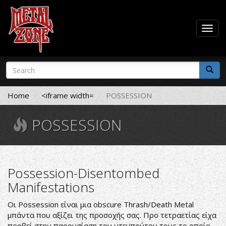
Togg
navig
Skip
Search
to
form
main
Search
content
Home
<iframe width=
POSSESSION
POSSESSION
Possession-Disentombed
Manifestations
Οι Possession είναι μια obscure Thrash/Death Metal
μπάντα που αξίζει της προσοχής σας. Προ τετραετίας είχα
προβεί στην παρουσίαση του ντεμπούτου τους το οποίο